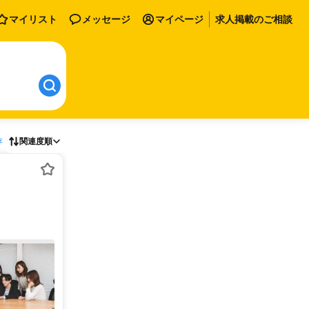
マイリスト
メッセージ
マイページ
求人掲載のご相談
存
関連度順