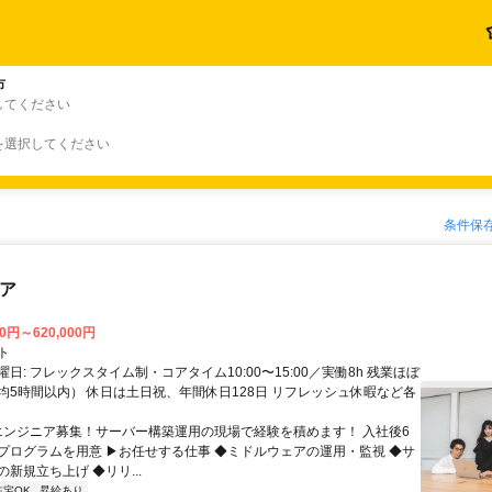
市
してください
を選択してください
条件保
ニア
00円～620,000円
ト
日: フレックスタイム制・コアタイム10:00〜15:00／実働8h 残業ほぼ
均5時間以内） 休日は土日祝、年間休日128日 リフレッシュ休暇など各
 エンジニア募集！サーバー構築運用の現場で経験を積めます！ 入社後6
プログラムを用意 ▶お任せする仕事 ◆ミドルウェアの運用・監視 ◆サ
新規立ち上げ ◆リリ...
在宅OK
昇給あり