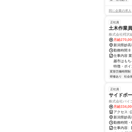
同じ企業の求人
正社員
土木作業
株式会社樗沢
月給270,0
新潟県妙高
勤務時間 8
仕事内容 
越市はもち
特徴・ポイン
変形労働時間制
研修あり
社会
正社員
サイドボ
株式会社バイ
月給334,0
ア
新潟県妙高
勤務時間・曜日
仕事内容: