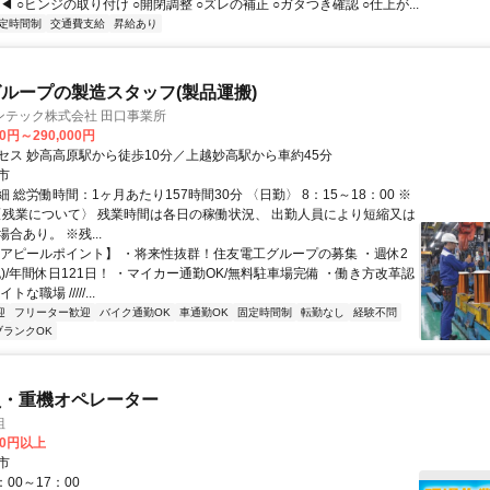
◀︎ ○ヒンジの取り付け ○開閉調整 ○ズレの補正 ○ガタつき確認 ○仕上が...
定時間制
交通費支給
昇給あり
ループの製造スタッフ(製品運搬)
ンテック株式会社 田口事業所
00円～290,000円
セス 妙高高原駅から徒歩10分／上越妙高駅から車約45分
市
 総労働時間：1ヶ月あたり157時間30分 〈日勤〉 8：15～18：00 ※
 〈残業について〉 残業時間は各日の稼働状況、 出勤人員により短縮又は
合あり。 ※残...
【アピールポイント】 ・将来性抜群！住友電工グループの募集 ・週休2
)/年間休日121日！ ・マイカー通勤OK/無料駐車場完備 ・働き方改革認
な職場 /////...
迎
フリーター歓迎
バイク通勤OK
車通勤OK
固定時間制
転勤なし
経験不問
ブランクOK
員・重機オペレーター
組
00円以上
市
：00～17：00