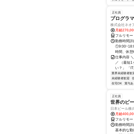
正社員
プログラマ
株式会社ネオ
月給270,0
フルリモー
勤務時間詳細
①9:00~
時間、休憩6.
仕事内容 
／ （最短
い？」 「I
業界未経験者歓
未経験者歓迎
在宅OK
賞与あ
正社員
世界のビ
日本ビール株
月給400,0
フルリモー
勤務時間詳細
基本的な勤務