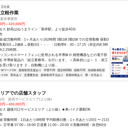
正社員
組立軽作業
 新井事業所
00円～420,000円
セス 妙高はねうまライン「新井駅」より徒歩40分
市
 総労働時間：1ヶ月あたり162時間 3勤1休3勤2休での交替勤務 昼勤3
勤3日→2連休→昼勤3日・・・ ・日勤帯8：30～17:15（所定内8.5時
.25時間...
パソコンやスマートフォンに使用される半導体や 精密機器などの電子部
る 半導体製品の「組立業務等」を行います。 ＜具体的には＞ １．前工
を受け取ります ２．自動機により組...
・WワークOK
資格取得支援あり
学歴不問
固定時間制
経験不問
未経験者歓迎
ンクOK
育休あり
交通費支給
資格取得手当あり
長期休暇あり
寮・社宅あり
エリアでの店舗スタッフ
会社 妙高サービスエリア(上り線)
00円～400,000円
セス 越後川口サービスエリア（上り線）★車バイク通勤OK
市
 実働時間：1日あたり8時間 平均勤務日数：1ヶ月あたり20日 〜 21日
⏰早番 07:00～16:00 ⏰遅番 11:00～20:00 ※実働8時間・休憩60分