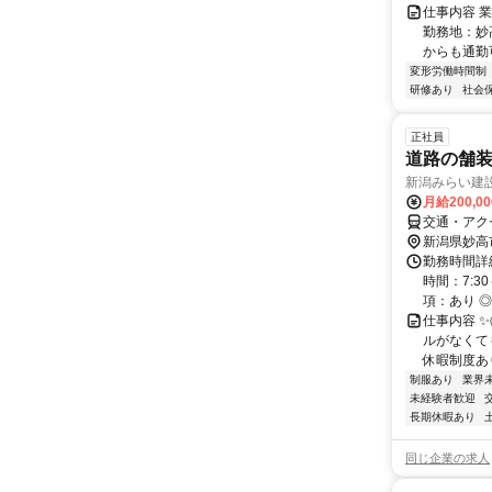
仕事内容 
勤務地：妙
からも通勤可
変形労働時間制
研修あり
社会
正社員
道路の舗
新潟みらい建
月給200,0
交通・アク
新潟県妙高
勤務時間詳
時間：7:3
項：あり ◎
仕事内容 
ルがなくて
休暇制度あり
制服あり
業界
未経験者歓迎
長期休暇あり
同じ企業の求人