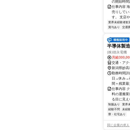
の開始時間は
仕事内容 
売りしてい
す。 支店
業界未経験者歓
賞与あり
交通
半導体製
(株)徳永電機
月給300,0
交通・アク
新潟県妙高
勤務時間詳細
日→休み→夜
間＋残業最大2
仕事内容 
料の運搬業
る目に見え
制服あり
業界
経験不問
未経
寮・社宅あり
同じ企業の求人