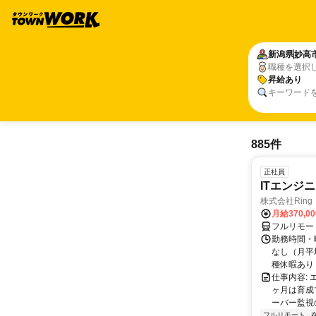
新潟県
妙高
職種を選択
昇給あり
キーワード
885件
正社員
ITエンジ
株式会社Ring
月給370,0
フルリモー
勤務時間・曜
なし（月平
種休暇あり
仕事内容:
ヶ月は育成
ーバー監視の
フルリモート