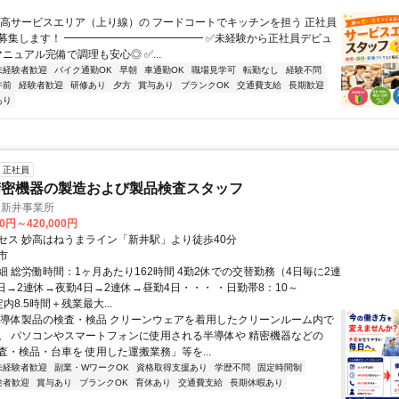
妙高サービスエリア（上り線）の フードコートでキッチンを担う 正社員
募集します！ ━━━━━━━━━━━━━ ✅未経験から正社員デビュ
マニュアル完備で調理も安心◎ ✅...
未経験者歓迎
バイク通勤OK
早朝
車通勤OK
職場見学可
転勤なし
経験不問
午前
経験者歓迎
研修あり
夕方
賞与あり
ブランクOK
交通費支給
長期歓迎
あり
正社員
精密機器の製造および製品検査スタッフ
 新井事業所
00円～420,000円
セス 妙高はねうまライン「新井駅」より徒歩40分
市
細 総労働時間：1ヶ月あたり162時間 4勤2休での交替勤務（4日毎に2連
日→2連休→夜勤4日→2連休→昼勤4日・・・ ・日勤帯8：10～
定内8.5時間＋残業最大...
半導体製品の検査・検品 クリーンウェアを着用したクリーンルーム内で
。 パソコンやスマートフォンに使用される半導体や 精密機器などの
査・検品・台車を 使用した運搬業務」等を...
未経験者歓迎
副業・WワークOK
資格取得支援あり
学歴不問
固定時間制
験者歓迎
賞与あり
ブランクOK
育休あり
交通費支給
長期休暇あり