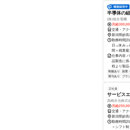
半導体の
(株)徳永電機
月給300,0
交通・アク
新潟県妙高
勤務時間詳細
日→休み→夜
間＋残業最大2
仕事内容 
品製造に係
程より製品
制服あり
副業
賞与あり
ブラ
正社員
サービス
高崎弁当株式
月給250,0
交通・アク
新潟県妙高
勤務時間詳細
＜シフト制＞ 