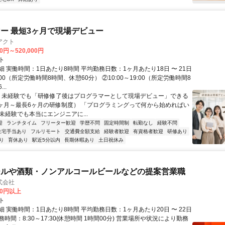
ー 最短3ヶ月で現場デビュー
アクト
00円～520,000円
ト
 実働時間：1日あたり8時間 平均勤務日数：1ヶ月あたり18日 〜 21日
18:00（所定労働時間8時間、休憩60分） ②10:00～19:00（所定労働時間8
..
＼ 未経験でも「研修修了後はプログラマーとして現場デビュー」できる
1ヶ月～最長6ヶ月の研修制度） 「プログラミングって何から始めればい
T未経験でも本当にエンジニアに...
迎
ランチタイム
フリーター歓迎
学歴不問
固定時間制
転勤なし
経験不問
住宅手当あり
フルリモート
交通費全額支給
経験者歓迎
有資格者歓迎
研修あり
り
育休あり
駅近5分以内
長期休暇あり
土日祝休み
ールや酒類・ノンアルコールビールなどの提案営業職
式会社
00円以上
ト
 実働時間：1日あたり8時間 平均勤務日数：1ヶ月あたり20日 〜 22日
時間：8:30～17:30(休憩時間 1時間00分) 営業場所や状況により勤務