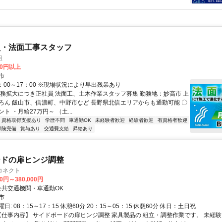
員・法面工事スタッフ
組
00円以上
市
：00～17：00 ※現場状況により早出残業あり
業務拡大につき正社員 法面工、土木作業スタッフ募集 勤務地：妙高市 上
ろん 飯山市、信濃町、中野市など 長野県北信エリアからも通勤可能 〇
ト ・月給27万円～ （土...
資格取得支援あり
学歴不問
車通勤OK
未経験者歓迎
経験者歓迎
有資格者歓迎
保険完備
賞与あり
交通費支給
昇給あり
ードの扉ヒンジ調整
コネクト
00円～380,000円
クセス: 公共交通機関・車通勤OK
市
: 08：15～17：15 休憩60分 20：15～05：15 休憩60分 休日：土日祝
 【仕事内容】 サイドボードの扉ヒンジ調整 家具製品の 組立・調整作業です。 未経