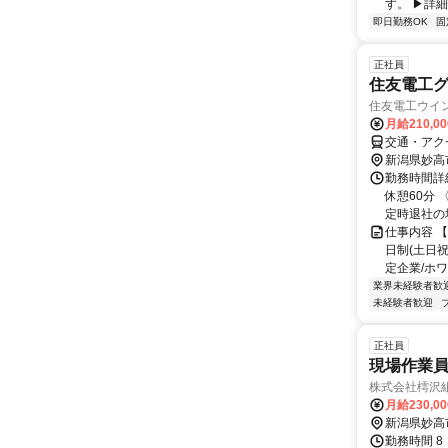
す。 ▶詳細
即日勤務OK
固
正社員
住友電工グ
住友電工ウイ
月給210,0
交通・アク
新潟県妙高
勤務時間詳細
休憩60分
定時退社の場
仕事内容 
日制(土日祝
定企業/ホワイト
業界未経験者歓
未経験者歓迎
正社員
現場作業
株式会社樗沢
月給230,0
新潟県妙高
勤務時間 8