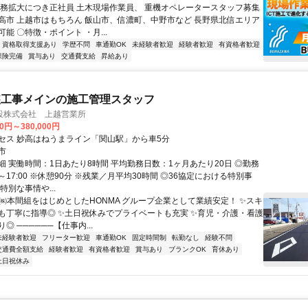
業務拡大につき正社員 土木現場作業員、 重機オペレータースタッフ募集
高市 上越市はもちろん 飯山市、信濃町、中野市など 長野県北信エリア
能 〇特徴・ポイント ・月...
資格取得支援あり
学歴不問
車通勤OK
未経験者歓迎
経験者歓迎
有資格者歓迎
保険完備
賞与あり
交通費支給
昇給あり
装工事メインの施工管理スタッフ
設株式会社 上越営業所
00円～380,000円
セス 妙高はねうまライン「関山駅」から車5分
市
細 実働時間：1日あたり8時間 平均勤務日数：1ヶ月あたり20日 ◎勤務
0～17:00 ※休憩90分 ※残業／月平均30時間 ◎36協定における特別事
特別な事情や...
✨㈱本間組をはじめとしたHONMA グループ企業として業績安定！ ✨スキ
も丁寧に指導◎ ✨土日祝休みでプライベートも充実 ✨育児・介護・看護
◎ ──────【仕事内...
未経験者歓迎
フリーター歓迎
車通勤OK
固定時間制
転勤なし
経験不問
交通費全額支給
経験者歓迎
有資格者歓迎
賞与あり
ブランクOK
育休あり
土日祝休み