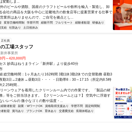
変動しま...
海外のビールや酒類、国産のクラフトビールや飲料を輸入・製造し、卸
る会社の商品を大阪を中心に近畿地方の飲食店等に提案営業する仕事で
や営業所はありませんので、ご自宅を拠点とし...
迎
変形労働時間制
学歴不問
経験不問
フルリモート
経験者歓迎
研修あり
費支給
社割あり
土日祝休み
正社員
造の工場スタッフ
 新井事業所
00円～420,000円
セス 妙高はねうまライン「新井駅」より徒歩40分
市
 総労働時間：1ヶ月あたり162時間 3勤1休3勤2休での交替勤務 昼勤3
勤3日→2連休→昼勤3日・・・ ・日勤帯8：30～17:15（所定内8.5時
.25時間...
クリーンウェアを着用したクリーンルーム内での作業です。 「製品の材
務」等をご担当頂きます。 【クリーンルームとは？】 空気中に浮遊す
ないレベルの 微小なゴミの数や温度・...
未経験者歓迎
副業・WワークOK
資格取得支援あり
学歴不問
固定時間制
験者歓迎
賞与あり
ブランクOK
育休あり
交通費支給
長期休暇あり