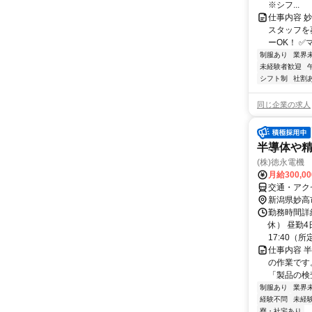
※シフ...
仕事内容 
スタッフを
ーOK！ ✅
制服あり
業界
未経験者歓迎
シフト制
社割
同じ企業の求人
半導体や
(株)徳永電機
月給300,0
交通・アク
新潟県妙高
勤務時間詳
休） 昼勤4
17:40（所
仕事内容 
の作業です
「製品の検
制服あり
業界
経験不問
未経
寮・社宅あり