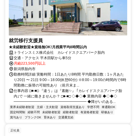
就労移行支援員
★未経験歓迎★資格無OK!月残業平均8時間以内
トラインスミス株式会社 カレイドスクエアパーク胎内
交通・アクセス 平木田駅から車5分
月給223,500円以上
新潟県胎内市
勤務時間詳細 実働時間：1日あたり8時間 平均勤務日数：1ヶ月あた
り20日 〜 21日 9:00～18:00(休憩60分) ※8:00～19:00の時間内で8時
間勤務に振替の可能性あり （前月末ま...
仕事内容 □■-■□ 『違う』は『素敵✨』 ｢カレイドスクエアパーク胎
内｣で 一緒に働きませんか？ □■-■□ ◇◆◇◆ 業務内容 ◆◇◆◇
━━━━━━━━━━━━━━━━━━━━ ◆障がいのある...
業界未経験者歓迎
主婦・主夫歓迎
資格取得支援あり
学歴不問
車通勤OK
固定時間制
経験不問
未経験者歓迎
経験者歓迎
有資格者歓迎
研修あり
賞与あり
ブランクOK
育休あり
交通費支給
正社員