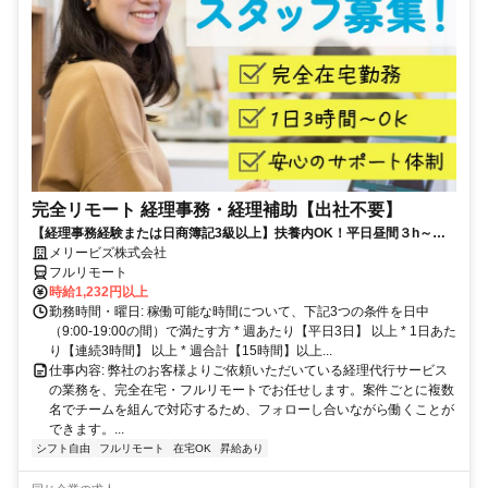
完全リモート 経理事務・経理補助【出社不要】
【経理事務経験または日商簿記3級以上】扶養内OK！平日昼間３h～。
完全在宅で育児・介護中の方も大歓迎♪
メリービズ株式会社
フルリモート
時給1,232円以上
勤務時間・曜日: 稼働可能な時間について、下記3つの条件を日中
（9:00-19:00の間）で満たす方 * 週あたり【平日3日】 以上 * 1日あた
り【連続3時間】 以上 * 週合計【15時間】以上...
仕事内容: 弊社のお客様よりご依頼いただいている経理代行サービス
の業務を、完全在宅・フルリモートでお任せします。案件ごとに複数
名でチームを組んで対応するため、フォローし合いながら働くことが
できます。...
シフト自由
フルリモート
在宅OK
昇給あり