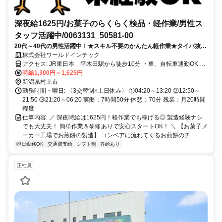
深夜給1625円/お菓子のらくらく検品・軽作業/男性ス
タッフ活躍中/0063131_50581-00
20代～40代の男性活躍中！★スキル不要のかんたん軽作業★タイパ抜群
の3交替勤務！履歴書不要で気軽に応募OK◎
株式会社ワールドインテック
アクセス: JR東日本 平木田駅から徒歩10分 ・車、自転車通勤OK ・
交通費規定支給 ・胎内市からも通勤可能 ・新潟市まで高速で1時間で
時給1,300円～1,625円
行ける ・職場近くに家賃無料の寮あり ・寮～工場は自転車で15分程
新潟県村上市
度
勤務時間・曜日: 〈3交替制×土日休み〉 ①04:20～13:20 ②12:50～
21:50 ③21:20～06:20 実働：7時間50分 休憩：70分 残業：月20時間
程度
仕事内容: ／ 深夜時給は1625円！軽作業でも稼げる◎ 製造経験ナシ
でも大丈夫！ 簡単作業＆研修ありで安心スタートOK！ ＼ 【お菓子メ
ーカー工場でお煎餅の製造】 コンベアに流れてくるお煎餅のチ...
即日勤務OK
交通費支給
シフト制
昇給あり
正社員