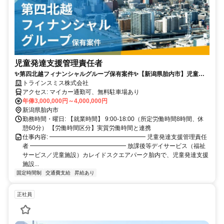
児童発達支援管理責任者
✨️第四北越フィナンシャルグループ保有案件✨️【新潟県胎内市】児童発
達支援管理責任者／カレイドスクエアパーク胎内
トラインスミス株式会社
アクセス: マイカー通勤可、無料駐車場あり
年俸3,000,000円～4,000,000円
新潟県胎内市
勤務時間・曜日: 【就業時間】 9:00-18:00（所定労働時間8時間、休
憩60分） 【労働時間区分】実質労働時間と連携
仕事内容: ━━━━━━━━━━━━━━━━ 児童発達支援管理責任
者 ━━━━━━━━━━━━━━━━ 放課後等デイサービス（福祉
サービス／児童施設）カレイドスクエアパーク胎内で、児童発達支援
施設...
固定時間制
交通費支給
昇給あり
正社員