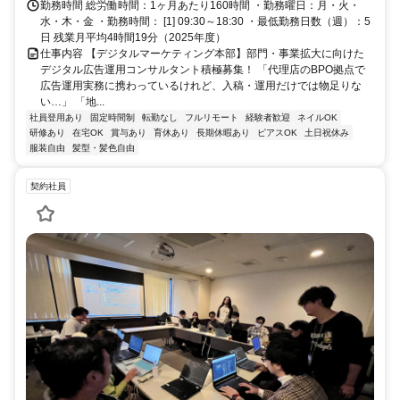
勤務時間 総労働時間：1ヶ月あたり160時間 ・勤務曜日：月・火・
水・木・金 ・勤務時間： [1] 09:30～18:30 ・最低勤務日数（週）：5
日 残業月平均4時間19分（2025年度）
仕事内容 【デジタルマーケティング本部】部門・事業拡大に向けた
デジタル広告運用コンサルタント積極募集！ 「代理店のBPO拠点で
広告運用実務に携わっているけれど、入稿・運用だけでは物足りな
い…」 「地...
社員登用あり
固定時間制
転勤なし
フルリモート
経験者歓迎
ネイルOK
研修あり
在宅OK
賞与あり
育休あり
長期休暇あり
ピアスOK
土日祝休み
服装自由
髪型・髪色自由
契約社員