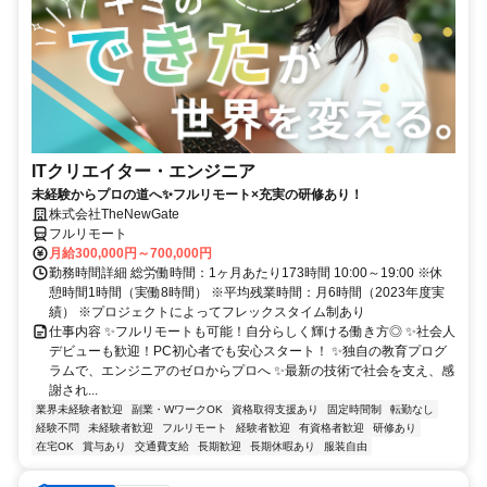
ITクリエイター・エンジニア
未経験からプロの道へ✨フルリモート×充実の研修あり！
株式会社TheNewGate
フルリモート
月給300,000円～700,000円
勤務時間詳細 総労働時間：1ヶ月あたり173時間 10:00～19:00 ※休
憩時間1時間（実働8時間） ※平均残業時間：月6時間（2023年度実
績） ※プロジェクトによってフレックスタイム制あり
仕事内容 ✨フルリモートも可能！自分らしく輝ける働き方◎ ✨社会人
デビューも歓迎！PC初心者でも安心スタート！ ✨独自の教育プログ
ラムで、エンジニアのゼロからプロへ ✨最新の技術で社会を支え、感
謝され...
業界未経験者歓迎
副業・WワークOK
資格取得支援あり
固定時間制
転勤なし
経験不問
未経験者歓迎
フルリモート
経験者歓迎
有資格者歓迎
研修あり
在宅OK
賞与あり
交通費支給
長期歓迎
長期休暇あり
服装自由