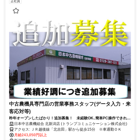
正社員
中古農機具専門店の営業事務スタッフ(データ入力・来
客応対等)
昨年オープンしたばかり！追加募集！ 未経験OK､簡単PC操作できれば
OK
日本中古農機組合 北新潟店 (トランプコミュニケーション株式会社)
アクセス: ＪＲ越後線「北吉田」駅から徒歩15分 ※車通勤ＯＫ
月給243,050円以上