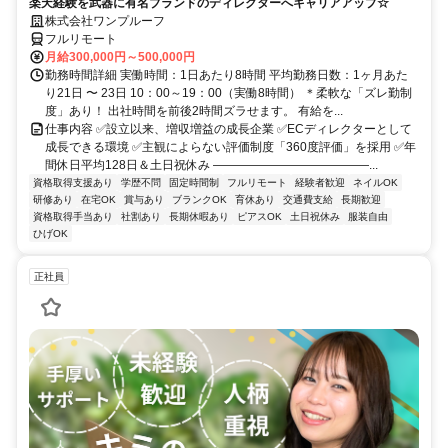
楽天経験を武器に有名ブランドのディレクターへキャリアアップ☆
株式会社ワンプルーフ
フルリモート
月給300,000円～500,000円
勤務時間詳細 実働時間：1日あたり8時間 平均勤務日数：1ヶ月あた
り21日 〜 23日 10：00～19：00（実働8時間） ＊柔軟な「ズレ勤制
度」あり！ 出社時間を前後2時間ズラせます。 有給を...
仕事内容 ✅設立以来、増収増益の成長企業 ✅ECディレクターとして
成長できる環境 ✅主観によらない評価制度「360度評価」を採用 ✅年
間休日平均128日＆土日祝休み ―――――――――――――...
資格取得支援あり
学歴不問
固定時間制
フルリモート
経験者歓迎
ネイルOK
研修あり
在宅OK
賞与あり
ブランクOK
育休あり
交通費支給
長期歓迎
資格取得手当あり
社割あり
長期休暇あり
ピアスOK
土日祝休み
服装自由
ひげOK
正社員