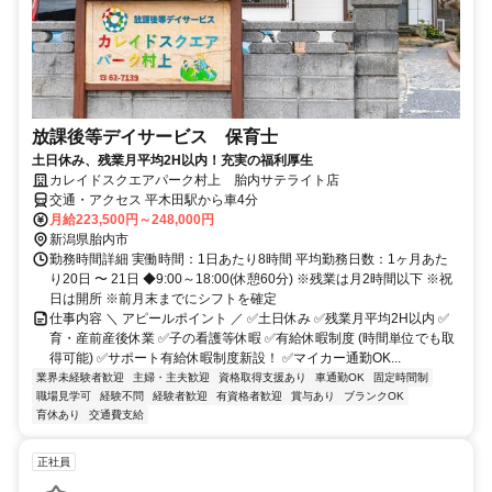
放課後等デイサービス 保育士
土日休み、残業月平均2H以内！充実の福利厚生
カレイドスクエアパーク村上 胎内サテライト店
交通・アクセス 平木田駅から車4分
月給223,500円～248,000円
新潟県胎内市
勤務時間詳細 実働時間：1日あたり8時間 平均勤務日数：1ヶ月あた
り20日 〜 21日 ◆9:00～18:00(休憩60分) ※残業は月2時間以下 ※祝
日は開所 ※前月末までにシフトを確定
仕事内容 ＼ アピールポイント ／ ✅土日休み ✅残業月平均2H以内 ✅
育・産前産後休業 ✅子の看護等休暇 ✅有給休暇制度 (時間単位でも取
得可能) ✅サポート有給休暇制度新設！ ✅マイカー通勤OK...
業界未経験者歓迎
主婦・主夫歓迎
資格取得支援あり
車通勤OK
固定時間制
職場見学可
経験不問
経験者歓迎
有資格者歓迎
賞与あり
ブランクOK
育休あり
交通費支給
正社員