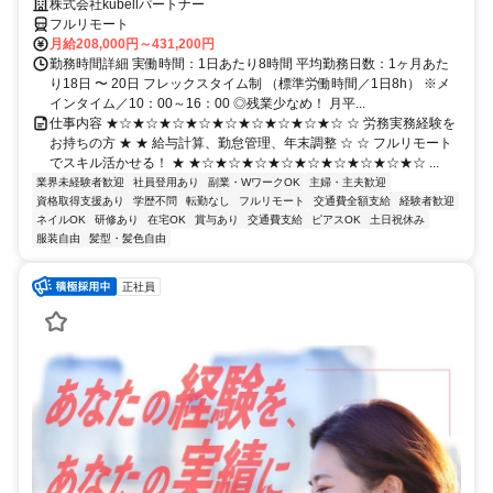
株式会社kubellパートナー
フルリモート
月給208,000円～431,200円
勤務時間詳細 実働時間：1日あたり8時間 平均勤務日数：1ヶ月あた
り18日 〜 20日 フレックスタイム制 （標準労働時間／1日8h） ※メ
インタイム／10：00～16：00 ◎残業少なめ！ 月平...
仕事内容 ★☆★☆★☆★☆★☆★☆★☆★☆★☆ ☆ 労務実務経験を
お持ちの方 ★ ★ 給与計算、勤怠管理、年末調整 ☆ ☆ フルリモート
でスキル活かせる！ ★ ★☆★☆★☆★☆★☆★☆★☆★☆★☆ ...
業界未経験者歓迎
社員登用あり
副業・WワークOK
主婦・主夫歓迎
資格取得支援あり
学歴不問
転勤なし
フルリモート
交通費全額支給
経験者歓迎
ネイルOK
研修あり
在宅OK
賞与あり
交通費支給
ピアスOK
土日祝休み
服装自由
髪型・髪色自由
正社員