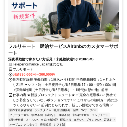
フルリモート 民泊サービスAirbnbのカスタマーサポ
ート
深夜帯勤務で稼ぎたい方必見！未経験歓迎✨(TP18PSM)
Teleperformance Japan株式会社
フルリモート
月給330,000円～360,000円
勤務時間詳細 実働時間：1日あたり8時間 平均勤務日数：1ヶ月あた
り21日 ▼シフト制：土日祝日含む週5日勤務 17：00～翌9：00の間
で実働8時間（土日祝含む週5日勤務） ・1時間休憩の他に前半...
仕事内容 ★新規プロジェクトスタート★ ✅ 完全在宅勤務♪ ✅ 弊社で
しか募集をしていないポジションです♪ ✅ これからの組織を一緒に形
づくるやりがい ✅ 前例にとらわれず、新しい挑戦ができる環境 ✅...
業界未経験者歓迎
ランチタイム
社員登用あり
副業・WワークOK
フリーター歓迎
学歴不問
転勤なし
経験不問
未経験者歓迎
フルリモート
経験者歓迎
ネイルOK
有資格者歓迎
研修あり
在宅OK
ブランクOK
育休あり
オープニングスタッフ
長期歓迎
シフト制