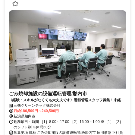
ごみ焼却施設の設備運転管理/胎内市
〈経験・スキルがなくても大丈夫です〉運転管理スタッフ募集！未経験
OK/研修制度/30～50代活躍中
三機グリーンテック株式会社
月給186,500円～240,500円
新潟県胎内市
勤務曜日・時間 ［1］8:00～17:00 ［2］16:00～1:00 ※［1］［2］
のシフト制 ※休憩60分
募集要項 職種 ごみ焼却施設の設備運転管理/胎内市 雇用形態 正社員