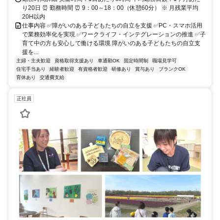
り20日 ⏰ 勤務時間 ⏰ 9：00～18：00（休憩60分） ※ 月残業平均
20H以内
仕事内容 ✅障がいのある子どもたちの自立を支援 ✅PC・スマホ活用
で業務効率化を実現 ✅ワークライフ・インテグレーションの推進 ✅子
育て中の方も安心して働ける環境 障がいのある子どもたちの自立支
援を...
主婦・主夫歓迎
資格取得支援あり
車通勤OK
固定時間制
職場見学可
住宅手当あり
経験者歓迎
有資格者歓迎
研修あり
賞与あり
ブランクOK
育休あり
交通費支給
正社員