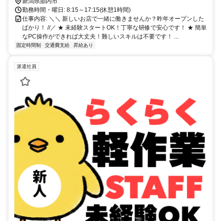
新潟県胎内市
勤務時間・曜日: 8:15～17:15(休憩1時間)
仕事内容: ＼＼ 新しいお店で一緒に働きませんか？昨年オープンした
ばかり！ //／ ★ 未経験スタートOK！丁寧な研修で安心です！ ★ 簡単
なPC操作ができれば大丈夫！難しいスキルは不要です！ ...
固定時間制
交通費支給
昇給あり
派遣社員