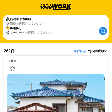
新潟県
平木田駅
職種を選択してください
昇給あり
キーワードを選択してください
262件
条件保存
関連度順
正社員