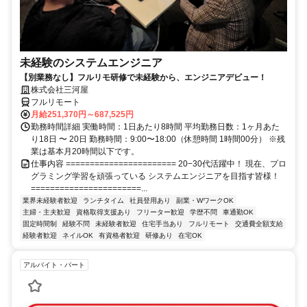
未経験のシステムエンジニア
【別業務なし】フルリモ研修で未経験から、エンジニアデビュー！
株式会社三河屋
フルリモート
月給251,370円～687,525円
勤務時間詳細 実働時間：1日あたり8時間 平均勤務日数：1ヶ月あた
り18日 〜 20日 勤務時間：9:00〜18:00（休憩時間 1時間00分） ※残
業は基本月20時間以下です。
仕事内容 ======================= 20−30代活躍中！ 現在、プロ
グラミング学習を頑張っている システムエンジニアを目指す皆様！
=======================...
業界未経験者歓迎
ランチタイム
社員登用あり
副業・WワークOK
主婦・主夫歓迎
資格取得支援あり
フリーター歓迎
学歴不問
車通勤OK
固定時間制
経験不問
未経験者歓迎
住宅手当あり
フルリモート
交通費全額支給
経験者歓迎
ネイルOK
有資格者歓迎
研修あり
在宅OK
アルバイト・パート