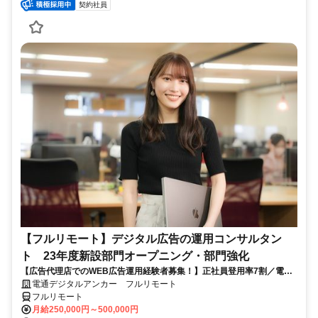
契約社員
【フルリモート】デジタル広告の運用コンサルタン
ト 23年度新設部門オープニング・部門強化
【広告代理店でのWEB広告運用経験者募集！】正社員登用率7割／電通
G／全国×完全在宅／年休126日・土日祝休み／残業月平均4時間19分
電通デジタルアンカー フルリモート
フルリモート
月給250,000円～500,000円