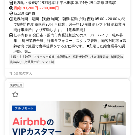
勤務地・最寄駅 JR羽越本線 平木田駅 車で4分 JR白新線 新潟駅
月給193,200円～280,000円
新潟県胎内市
勤務時間・期間 【勤務時間】 朝勤 昼勤 夕勤 夜勤 05:00～20:00 の間
で8時間程度 ※休憩90分 ※残業：月平均10時間 ※シフト制 ※就業時
間は事業所により変動します。 【勤務期間】 ...
仕事内容 新発田市・胎内市内受託施設でのスーパーバイザー職を募
集！ 厨房業務全般、行事食フォロー、スタッフ管理、顧客対応等 ■高
齢者向け施設で食事提供をするお仕事です。 ■安定した給食業界で調
理師、栄...
主婦・主夫歓迎
フリーター歓迎
車通勤OK
経験者歓迎
社会保険完備
制服貸与
賞与あり
交通費支給
シフト制
同じ企業の求人
契約社員