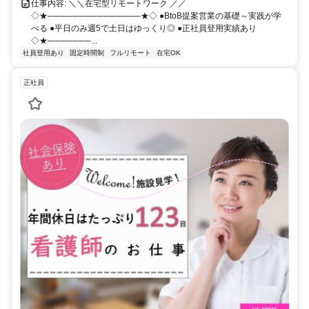
仕事内容: ＼＼在宅型リモートワーク ／／
◇★───────────────★◇ ●BtoB提案営業の基礎～実践が学
べる ●平日のみ週5で土日はゆっくり◎ ●正社員登用実績あり
◇★───────...
社員登用あり
固定時間制
フルリモート
在宅OK
正社員