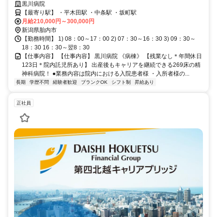
アを継続できる269床の精神科病院❗️
黒川病院
【最寄り駅】 ・平木田駅 ・中条駅 ・坂町駅
月給210,000円～300,000円
新潟県胎内市
【勤務時間】 1) 08：00～17：00 2) 07：30～16：30 3) 09：30～
18：30 16：30～翌8：30
【仕事内容】 【仕事内容】 黒川病院 《病棟》 【残業なし＊年間休日
123日＊院内託児所あり】 出産後もキャリアを継続できる269床の精
神科病院！ ●業務内容は院内における入院患者様 ・入所者様の...
長期
学歴不問
経験者歓迎
ブランクOK
シフト制
昇給あり
正社員