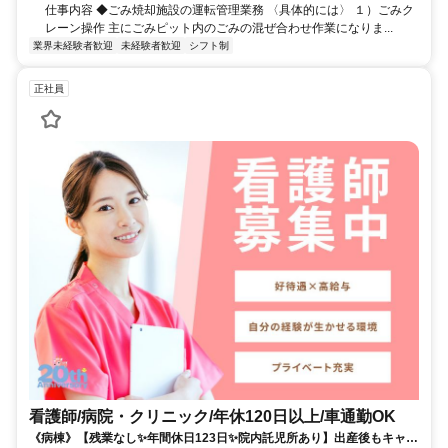
仕事内容 ◆ごみ焼却施設の運転管理業務 〈具体的には〉 １）ごみク
レーン操作 主にごみピット内のごみの混ぜ合わせ作業になりま...
業界未経験者歓迎
未経験者歓迎
シフト制
正社員
看護師/病院・クリニック/年休120日以上/車通勤OK
《病棟》【残業なし✨年間休日123日✨院内託児所あり】出産後もキャリ