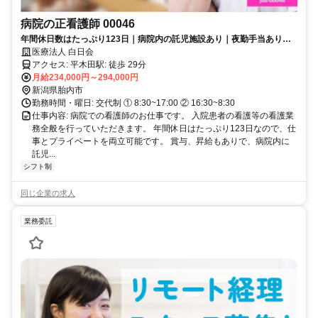
病院の正看護師 00046
年間休日数はたっぷり123日｜病院内の託児施設あり｜夜勤手当あり｜
昇給賞与あり｜社会保険完備
医療法人 白日会
アクセス: 平木田駅: 徒歩 29分
月給234,000円～294,000円
新潟県胎内市
勤務時間・曜日: 交代制 ① 8:30~17:00 ② 16:30~8:30
仕事内容: 病院での看護師のお仕事です。 入院患者の看護等の看護業
務全般を行っていただきます。 年間休日はたっぷり123日なので、仕
事とプライベートを両立可能です。 賞与、昇給もありで、病院内に
託児...
シフト制
同じ企業の求人
業務委託