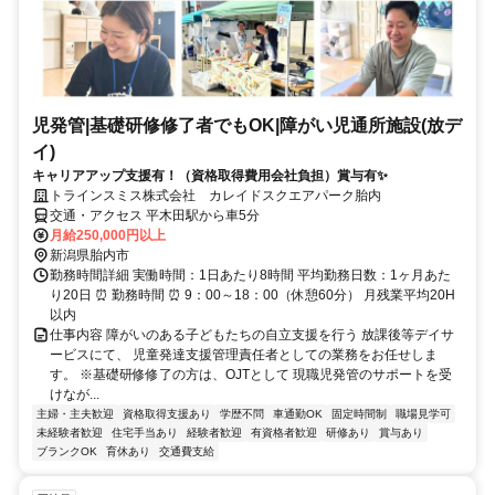
児発管|基礎研修修了者でもOK|障がい児通所施設(放デ
イ)
キャリアアップ支援有！（資格取得費用会社負担）賞与有✨
トラインスミス株式会社 カレイドスクエアパーク胎内
交通・アクセス 平木田駅から車5分
月給250,000円以上
新潟県胎内市
勤務時間詳細 実働時間：1日あたり8時間 平均勤務日数：1ヶ月あた
り20日 ⏰ 勤務時間 ⏰ 9：00～18：00（休憩60分） 月残業平均20H
以内
仕事内容 障がいのある子どもたちの自立支援を行う 放課後等デイサ
ービスにて、 児童発達支援管理責任者としての業務をお任せしま
す。 ※基礎研修修了の方は、OJTとして 現職児発管のサポートを受
けなが...
主婦・主夫歓迎
資格取得支援あり
学歴不問
車通勤OK
固定時間制
職場見学可
未経験者歓迎
住宅手当あり
経験者歓迎
有資格者歓迎
研修あり
賞与あり
ブランクOK
育休あり
交通費支給