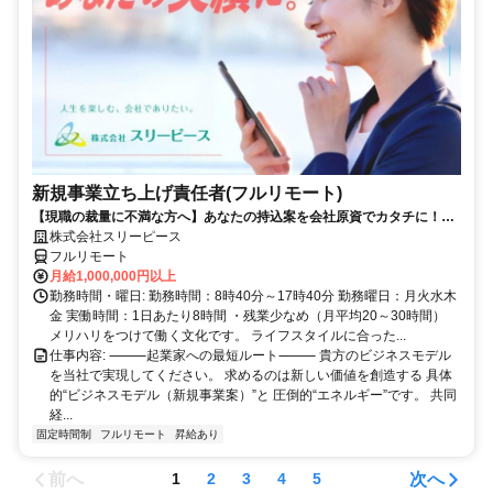
新規事業立ち上げ責任者(フルリモート)
【現職の裁量に不満な方へ】あなたの持込案を会社原資でカタチに！最
短6ヶ月で共同経営者の道へ
株式会社スリーピース
フルリモート
月給1,000,000円以上
勤務時間・曜日: 勤務時間：8時40分～17時40分 勤務曜日：月火水木
金 実働時間：1日あたり8時間 ・残業少なめ（月平均20～30時間）
メリハリをつけて働く文化です。 ライフスタイルに合った...
仕事内容: ⸻起業家への最短ルート⸻ 貴方のビジネスモデル
を当社で実現してください。 求めるのは新しい価値を創造する 具体
的“ビジネスモデル（新規事業案）”と 圧倒的“エネルギー”です。 共同
経...
固定時間制
フルリモート
昇給あり
前へ
次へ
1
2
3
4
5