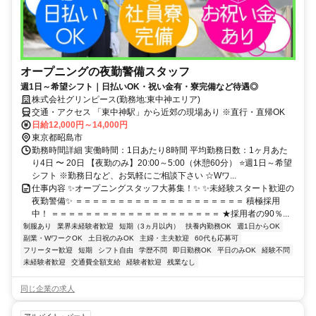
オープニングの夜勤警備スタッフ
週1日～希望シフト｜日払いOK・祝い金有・寮完備など待遇◎
株式会社グリンピース(勤務地:東中神エリア)
交通・アクセス 「東中神駅」から近郊の現場あり ※直行・直帰OK
日給12,000円～14,000円
東京都昭島市
勤務時間詳細 実働時間：1日あたり8時間 平均勤務日数：1ヶ月あた
り4日 〜 20日 【夜勤のみ】20:00～5:00（休憩60分） ⭐週1日～希望
シフト ※勤務日など、お気軽にご相談下さい ☆Wワ...
仕事内容 ✨オープニングスタッフ大募集！✨ ✨未経験スタート歓迎の
夜勤警備✨ ＝＝＝＝＝＝＝＝＝＝＝＝＝＝＝＝＝＝＝＝ 積極採用
中！ ＝＝＝＝＝＝＝＝＝＝＝＝＝＝＝＝＝＝＝＝ ★採用者の90％...
制服あり
業界未経験者歓迎
短期（3ヵ月以内）
扶養内勤務OK
週1日からOK
副業・WワークOK
土日祝のみOK
主婦・主夫歓迎
60代も応募可
フリーター歓迎
短期
シフト自由
学歴不問
即日勤務OK
平日のみOK
経験不問
未経験者歓迎
交通費全額支給
経験者歓迎
残業なし
同じ企業の求人