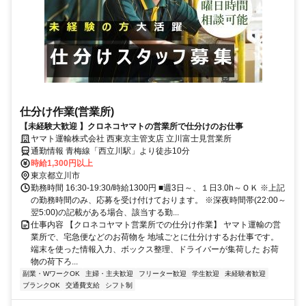
仕分け作業(営業所)
【未経験大歓迎 】クロネコヤマトの営業所で仕分けのお仕事
ヤマト運輸株式会社 西東京主管支店 立川富士見営業所
通勤情報 青梅線「西立川駅」より徒歩10分
時給1,300円以上
東京都立川市
勤務時間 16:30-19:30/時給1300円 ■週3日～、１日3.0h～ＯＫ ※上記
の勤務時間のみ、応募を受け付けております。 ※深夜時間帯(22:00～
翌5:00)の記載がある場合、該当する勤...
仕事内容 【クロネコヤマト営業所での仕分け作業】 ヤマト運輸の営
業所で、宅急便などのお荷物を 地域ごとに仕分けするお仕事です。
端末を使った情報入力、ボックス整理、ドライバーが集荷した お荷
物の荷下ろ...
副業・WワークOK
主婦・主夫歓迎
フリーター歓迎
学生歓迎
未経験者歓迎
ブランクOK
交通費支給
シフト制