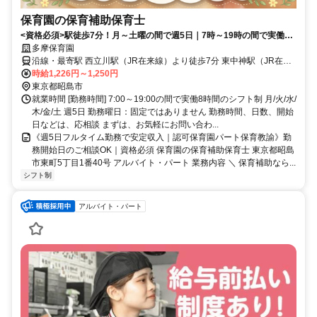
保育園の保育補助保育士
<資格必須>駅徒歩7分！月～土曜の間で週5日｜7時～19時の間で実働8
時間・シフト制｜ブランク歓迎！
多摩保育園
沿線・最寄駅 西立川駅（JR在来線）より徒歩7分 東中神駅（JR在来
線）より徒歩8分 中神駅（JR在来線）より徒歩18分
時給1,226円～1,250円
東京都昭島市
就業時間 [勤務時間] 7:00～19:00の間で実働8時間のシフト制 月/火/水/
木/金/土 週5日 勤務曜日：固定ではありません 勤務時間、日数、開始
日などは、応相談 まずは、お気軽にお問い合わ...
《週5日フルタイム勤務で安定収入｜認可保育園パート保育教諭》勤
務開始日のご相談OK｜資格必須 保育園の保育補助保育士 東京都昭島
市東町5丁目1番40号 アルバイト・パート 業務内容 ＼ 保育補助なら...
シフト制
アルバイト・パート