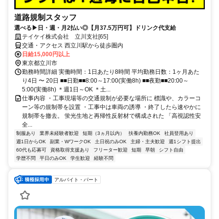
道路規制スタッフ
選べる▶日・週・月2払い◎【月37.5万円可】ドリンク代支給
テイケイ株式会社 立川支社[65]
交通・アクセス 西立川駅から徒歩圏内
日給15,000円以上
東京都立川市
勤務時間詳細 実働時間：1日あたり8時間 平均勤務日数：1ヶ月あた
り4日 〜 20日 ■■日勤■■8:00～17:00(実働8h) ■■夜勤■■20:00～
5:00(実働8h) ＊週1日～OK ＊土...
仕事内容 ・工事現場等の交通規制が必要な場所に 標識や、カラーコ
ーン等の規制帯を設置 ・工事中は車両の誘導 ・終了したら速やかに
規制帯を撤去。 蛍光生地と再帰性反射材で構成された 「高視認性安
全...
制服あり
業界未経験者歓迎
短期（3ヵ月以内）
扶養内勤務OK
社員登用あり
週1日からOK
副業・WワークOK
土日祝のみOK
主婦・主夫歓迎
週1シフト提出
60代も応募可
資格取得支援あり
フリーター歓迎
短期
早朝
シフト自由
学歴不問
平日のみOK
学生歓迎
経験不問
アルバイト・パート