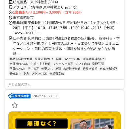
ト自由）
明光義塾 東中神教室(3314)
アクセス JR青梅線 東中神駅より 徒歩3分
1業務あたり 2,100円～3,000円（コマ 95分）
東京都昭島市
勤務時間 実働時間：1時間35分/日 平均勤務日数：1ヶ月あたり4日～
20日 【平日】 16:10～17:45 17:55～19:30 19:40～21:15 【土曜】
14:25～16:00 1...
仕事内容 具体的には 講師1対生徒3名程度の個別指導。 指導科目・学
年などは相談可能です！ ■授業の流れ■ ・日常会話で生徒とコミュニ
ケーション ・前回の授業を復習 ・問題を解きながらわからない箇
所...
業界未経験者歓迎
扶養内勤務OK
副業・WワークOK
1日4時間以内OK
土日祝のみOK
主婦・主夫歓迎
フリーター歓迎
シフト自由
学歴不問
平日のみOK
学生歓迎
転勤なし
英語
未経験者歓迎
経験者歓迎
有資格者歓迎
研修あり
夕方
ブランクOK
交通費支給
同じ企業の求人
アルバイト・パート