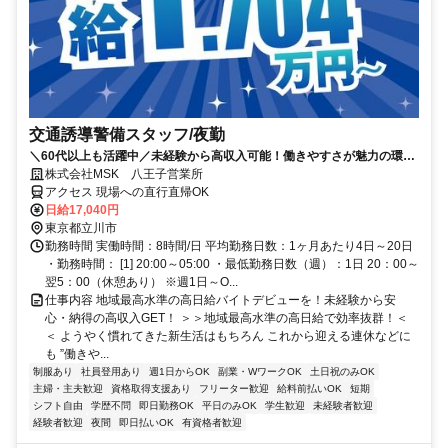
交通誘導警備スタッフ/夜勤
＼60代以上も活躍中／未経験から高収入可能！働きやすさが魅力の環境
で警備員デビューをしませんか！【月収34万円以上可能！日払いも
株式会社MSK 八王子営業所
OK！】勤務3日前迄シフト申請が可能です！週1日～・短期もOK！あな
アクセス 現場への直行直帰OK
たのライフスタイルに合わせてお仕事しませんか！未経験者大歓迎！年
日給17,040円
代幅広く活躍しています。
東京都立川市
勤務時間 実働時間：8時間/日 平均勤務日数：1ヶ月あたり4日～20日
・勤務時間： [1] 20:00～05:00 ・最低勤務日数（週）：1日 20：00～
翌5：00（休憩あり） ※週1日～O...
仕事内容 地域最高水準の高日給バイトデビューを！未経験から安
心・納得の高収入GET！ ＞＞地域最高水準の高日給で効率抜群！＜
＜ ようやく慣れてきた新生活はもちろん これから迎える連休などに
も ”働きや...
制服あり
社員登用あり
週1日からOK
副業・WワークOK
土日祝のみOK
主婦・主夫歓迎
資格取得支援あり
フリーター歓迎
給料前払いOK
短期
シフト自由
学歴不問
即日勤務OK
平日のみOK
学生歓迎
未経験者歓迎
経験者歓迎
夜間
即日払いOK
有資格者歓迎