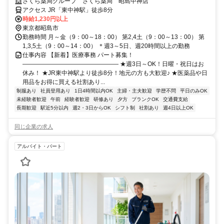
社員登用あり／社割で日用品などが最大半額♪
さくら薬局グループ さくら薬局 昭島中神店
アクセス JR「東中神駅」徒歩8分
時給1,230円以上
東京都昭島市
勤務時間 月～金（9：00～18：00） 第2,4土（9：00～13：00） 第
1,3,5土（9：00～14：00） ＊週3～5日、週20時間以上の勤務
仕事内容 【新着】医療事務 パート募集！
―――――――――――――――― ★週3日～OK！日曜・祝日はお
休み！ ★JR東中神駅より徒歩8分！地元の方も大歓迎♪ ★医薬品や日
用品をお得に買える社割あり...
制服あり
社員登用あり
1日4時間以内OK
主婦・主夫歓迎
学歴不問
平日のみOK
未経験者歓迎
午前
経験者歓迎
研修あり
夕方
ブランクOK
交通費支給
長期歓迎
駅近5分以内
週2・3日からOK
シフト制
社割あり
週4日以上OK
同じ企業の求人
アルバイト・パート