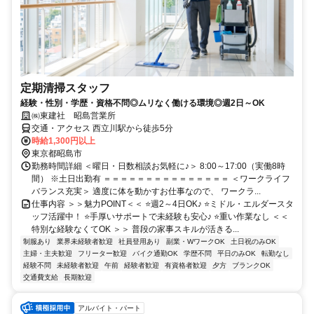
定期清掃スタッフ
経験・性別・学歴・資格不問◎ムリなく働ける環境◎週2日～OK
㈱東建社 昭島営業所
交通・アクセス 西立川駅から徒歩5分
時給1,300円以上
東京都昭島市
勤務時間詳細 ＜曜日・日数相談お気軽に♪＞ 8:00～17:00（実働8時
間） ※土日出勤有 ＝＝＝＝＝＝＝＝＝＝＝＝＝＝＝ ＜ワークライフ
バランス充実＞ 適度に体を動かすお仕事なので、 ワークラ...
仕事内容 ＞＞魅力POINT＜＜ ⭐週2～4日OK♪ ⭐ミドル・エルダースタ
ッフ活躍中！ ⭐手厚いサポートで未経験も安心♪ ⭐重い作業なし ＜＜
特別な経験なくてOK ＞＞ 普段の家事スキルが活きる...
制服あり
業界未経験者歓迎
社員登用あり
副業・WワークOK
土日祝のみOK
主婦・主夫歓迎
フリーター歓迎
バイク通勤OK
学歴不問
平日のみOK
転勤なし
経験不問
未経験者歓迎
午前
経験者歓迎
有資格者歓迎
夕方
ブランクOK
交通費支給
長期歓迎
アルバイト・パート