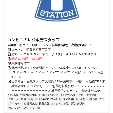
コンビニのレジ販売スタッフ
未経験・初バイト◎週2日～シフト柔軟♪早朝・夜勤は時給UP！
ローソン 昭島東町三丁目店
交通・アクセス 西立川駅南口より徒歩3分 ★駅チカ！通勤便利
時給1,230円～1,538円
東京都昭島市
勤務時間詳細 ✨全時間帯でスタッフ募集中✨ ✅6:00～9:00 ✅9:00～
13:00 ✅13:00～17:00 ✅17:00～22:00 ✅22:00～翌1:00 ✅22:00～翌
6:00 ※...
仕事内容 ✨新規スタッフ大増員！即採用有◎✨ ✨週2日～勤務OK！未
経験者歓迎♪✨ ✨豊富なシフト/お得な特典多数有 ✨ ＝＝＝＝＝＝＝＝
＝＝＝＝＝＝＝＝＝＝＝＝ 地域密着型のローソンで働きませんか...
制服あり
扶養内勤務OK
1日4時間以内OK
土日祝のみOK
主婦・主夫歓迎
フリーター歓迎
早朝
平日のみOK
学生歓迎
未経験者歓迎
午前
研修あり
夕方
ブランクOK
交通費支給
長期歓迎
フルタイム歓迎
駅近5分以内
週2・3日からOK
シフト制