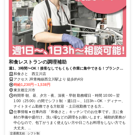
和食レストランの調理補助
週1、3時間〜OK！接客なしでもくもく作業に集中できる！ブランクが
ある主婦（夫）さんも活躍中！
和食さと 西立川店
アクセス JR青梅線西立川駅より 徒歩約4分
時給1,230円～1,538円
東京都立川市
時間帯 朝、昼、夕方・夜、深夜・早朝 勤務曜日・時間 10:00～翌
1:00（25:00）の間でシフト制 ・週1日～、1日3h～OK ・ディナー、
ナイトタイム勤務できる方歓迎 ・土日祝勤務できる方...
仕事情報 ● 仕事内容 「和食さと」キッチンでのお仕事です。主に食
材の準備や盛付け、洗い場などの調理をお願いします。補助的業務が
中心なので、包丁がうまく使えない方や日ごろお料理をしない方でも
大丈夫、...
交通費支給
シフト制