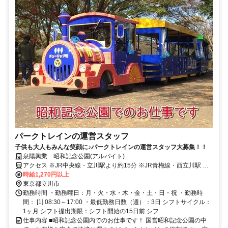
パークトレインの運営スタッフ
子供も大人もみんな笑顔に♪パークトレインの運営スタッフ大募集！！
泉陽興業 昭和記念公園(アルバイト)
アクセス ※JR中央線・立川駅より約15分 ※JR青梅線・西立川駅 よ
り徒歩5分
時給1,270円以上
東京都立川市
勤務時間 ・勤務曜日：月・火・水・木・金・土・日・祝 ・勤務時
間： [1] 08:30～17:00 ・最低勤務日数（週）：3日 シフトサイクル：
1ヶ月 シフト提出期限：シフト開始の15日前 シフ...
仕事内容 ■昭和記念公園内でのお仕事です！ 国営昭和記念公園の中