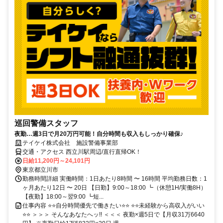
巡回警備スタッフ
夜勤…週3日で月20万円可能！自分時間も収入もしっかり確保♪
テイケイ株式会社 施設警備事業部
交通・アクセス 西立川駅周辺/直行直帰OK！
日給11,200円～24,101円
東京都立川市
勤務時間詳細 実働時間：1日あたり8時間 〜 16時間 平均勤務日数：1
ヶ月あたり12日 〜 20日 【日勤】9:00～18:00 ┗（休憩1H/実働8H）
【夜勤】18:00～翌9:00 ┗短...
仕事内容 ⭐⭐自分時間優先で働きたい⭐⭐ ⭐⭐未経験から高収入がいい
⭐⭐ ＞＞＞ そんなあなたへッ!! ＜＜＜ 夜勤×週5日で【月収31万6640