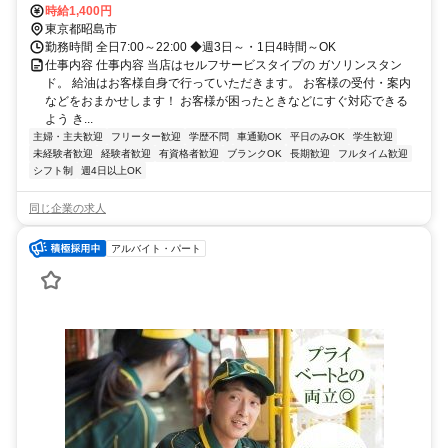
線/ＪＲ中央本線 東中神南口徒歩約14分、ＪＲ青梅線/ＪＲ中央本線 中
時給1,400円
神南口徒歩約24分 JR青梅線「西立川駅」南口 徒歩4分
東京都昭島市
勤務時間 全日7:00～22:00 ◆週3日～・1日4時間～OK
仕事内容 仕事内容 当店はセルフサービスタイプの ガソリンスタン
ド。 給油はお客様自身で行っていただきます。 お客様の受付・案内
などをおまかせします！ お客様が困ったときなどにすぐ対応できる
よう き...
主婦・主夫歓迎
フリーター歓迎
学歴不問
車通勤OK
平日のみOK
学生歓迎
未経験者歓迎
経験者歓迎
有資格者歓迎
ブランクOK
長期歓迎
フルタイム歓迎
シフト制
週4日以上OK
同じ企業の求人
アルバイト・パート