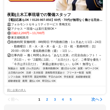
夜勤|土木工事現場での警備スタッフ
【電話応募もOK！0120-907-850】60代・70代が無理なく働ける完全自
由シフト♪日払いOK♪
フォルモントセキュリティサービス 青梅支社
アクセス ＊現場へは直行直帰OK＊
日給12,200円～13,700円
東京都昭島市
勤務時間 実働時間：8時間/日 平均勤務日数：1ヶ月あたり1日～24日
・勤務曜日：月・火・水・木・金・土・日・祝 ・勤務時間： [1]
20:00～05:00 ・最低勤務日数（週）：1日 シ...
仕事内容 ～ 働く時間も休みも「あなた次第」の完全自由シフト！ ～
「月1日～」や「2週間に1回」、「土日だけ」など、ご希望を優先！
「今月は月1日だけ」「来週は連休が欲しい」もOK！ 無理なく...
制服あり
短期（3ヵ月以内）
扶養内勤務OK
週1日からOK
副業・WワークOK
土日祝のみOK
主婦・主夫歓迎
資格取得支援あり
フリーター歓迎
短期
シフト自由
学歴不問
固定時間制
平日のみOK
学生歓迎
未経験者歓迎
経験者歓迎
夜間
週払いOK
即日払いOK
同じ企業の求人
前へ
次へ
1
2
3
4
5