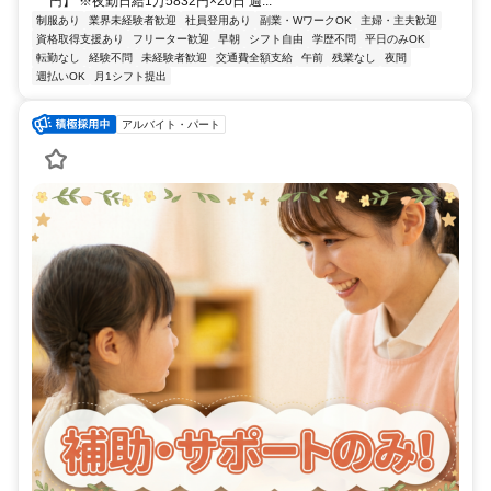
円】 ※夜勤日給1万5832円×20日 週...
制服あり
業界未経験者歓迎
社員登用あり
副業・WワークOK
主婦・主夫歓迎
資格取得支援あり
フリーター歓迎
早朝
シフト自由
学歴不問
平日のみOK
転勤なし
経験不問
未経験者歓迎
交通費全額支給
午前
残業なし
夜間
週払いOK
月1シフト提出
アルバイト・パート