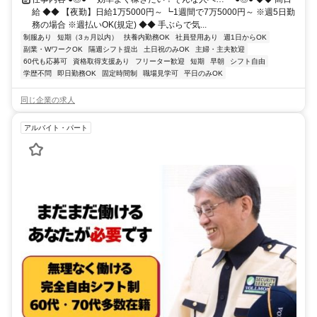
給 ◆◆ 【夜勤】日給1万5000円～ ┗1週間で7万5000円～ ※週5日勤
務の場合 ※週払いOK(規定) ◆◆ 手ぶらで気...
制服あり
短期（3ヵ月以内）
扶養内勤務OK
社員登用あり
週1日からOK
副業・WワークOK
隔週シフト提出
土日祝のみOK
主婦・主夫歓迎
60代も応募可
資格取得支援あり
フリーター歓迎
短期
早朝
シフト自由
学歴不問
即日勤務OK
固定時間制
職場見学可
平日のみOK
同じ企業の求人
アルバイト・パート