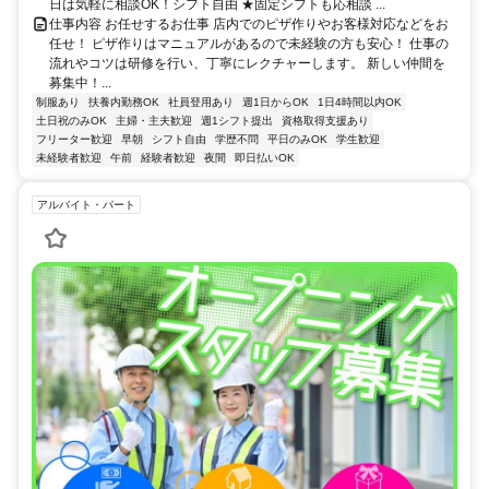
日は気軽に相談OK！シフト自由 ★固定シフトも応相談 ...
仕事内容 お任せするお仕事 店内でのピザ作りやお客様対応などをお
任せ！ ピザ作りはマニュアルがあるので未経験の方も安心！ 仕事の
流れやコツは研修を行い、丁寧にレクチャーします。 新しい仲間を
募集中！...
制服あり
扶養内勤務OK
社員登用あり
週1日からOK
1日4時間以内OK
土日祝のみOK
主婦・主夫歓迎
週1シフト提出
資格取得支援あり
フリーター歓迎
早朝
シフト自由
学歴不問
平日のみOK
学生歓迎
未経験者歓迎
午前
経験者歓迎
夜間
即日払いOK
アルバイト・パート