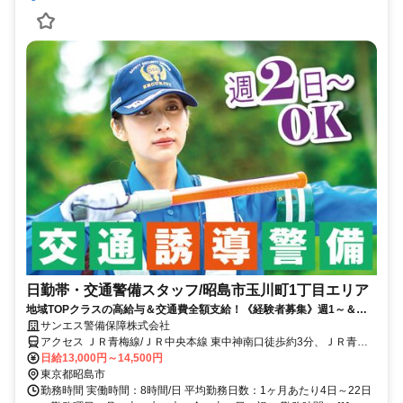
日勤帯・交通警備スタッフ/昭島市玉川町1丁目エリア
地域TOPクラスの高給与＆交通費全額支給！《経験者募集》週1～＆日
勤帯のみ◎直行直帰可
サンエス警備保障株式会社
アクセス ＪＲ青梅線/ＪＲ中央本線 東中神南口徒歩約3分、ＪＲ青梅
線/ＪＲ中央本線 中神南口徒歩約11分、ＪＲ青梅線/ＪＲ中央本線 西立
日給13,000円～14,500円
川南口徒歩約14分 直行直帰OK＊交通費全額支給＊立川支社（「立川
東京都昭島市
駅」南口より徒歩3分程度）※支社が複数ある為、自宅の最寄りなど
勤務時間 実働時間：8時間/日 平均勤務日数：1ヶ月あたり4日～22日