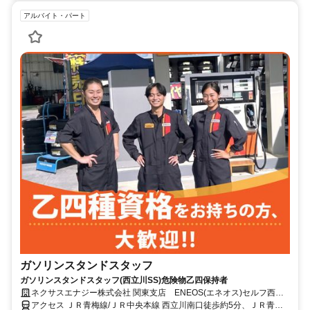
アルバイト・パート
ガソリンスタンドスタッフ
ガソリンスタンドスタッフ(西立川SS)危険物乙四保持者
ネクサスエナジー株式会社 関東支店 ENEOS(エネオス)セルフ西立
川SS
アクセス ＪＲ青梅線/ＪＲ中央本線 西立川南口徒歩約5分、ＪＲ青梅