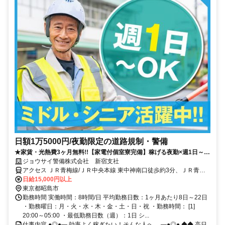
日額1万5000円/夜勤限定の道路規制・警備
★家賃・光熱費3ヶ月無料!!【家電付個室寮完備】稼げる夜勤×週1日～◎
日給1万5000円・週払い可★
ジョウサイ警備株式会社 新宿支社
アクセス ＪＲ青梅線/ＪＲ中央本線 東中神南口徒歩約3分、ＪＲ青梅
線/ＪＲ中央本線 中神南口徒歩約11分、ＪＲ青梅線/ＪＲ中央本線 西立
日給15,000円以上
川南口徒歩約14分 東中神駅周辺/直行直帰OK
東京都昭島市
勤務時間 実働時間：8時間/日 平均勤務日数：1ヶ月あたり8日～22日
・勤務曜日：月・火・水・木・金・土・日・祝 ・勤務時間： [1]
20:00～05:00 ・最低勤務日数（週）：1日 シ...
仕事内容 ●◎●― 効率よく稼ぎたい！そんな人へ… ―●◎● ◆◆ 高日