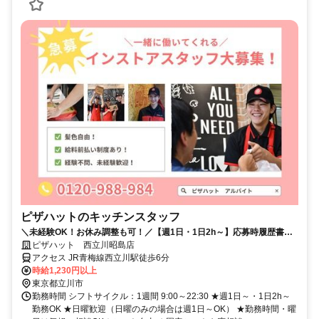
ピザハットのキッチンスタッフ
＼未経験OK！お休み調整も可！／【週1日・1日2h～】応募時履歴書不
要！
ピザハット 西立川昭島店
アクセス JR青梅線西立川駅徒歩6分
時給1,230円以上
東京都立川市
勤務時間 シフトサイクル：1週間 9:00～22:30 ★週1日～・1日2h～
勤務OK ★日曜歓迎（日曜のみの場合は週1日～OK） ★勤務時間・曜