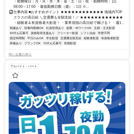
お近くの支社での面接OK！
・勤務曜日：月・火・水・木・金・土・日・祝 ・勤務時間： [1]
08:00～17:00 ・最低勤務日数（週）：1日 ※...
仕事内容 ■おすすめポイント ★★★★★★★★★★★★ 地域内TOP
クラスの高日給 ＼交通費も全額支給！／ ★★★★★★★★★★★★
・経験者＆有資格者大歓迎！ ・業界屈指の高日給で稼げる！ ・週1...
制服あり
扶養内勤務OK
社員登用あり
副業・WワークOK
主婦・主夫歓迎
60代も応募可
資格取得支援あり
フリーター歓迎
シフト自由
学歴不問
固定時間制
平日のみOK
学生歓迎
交通費全額支給
経験者歓迎
有資格者歓迎
研修あり
ブランクOK
70代も応募可
長期歓迎
同じ企業の求人
アルバイト・パート