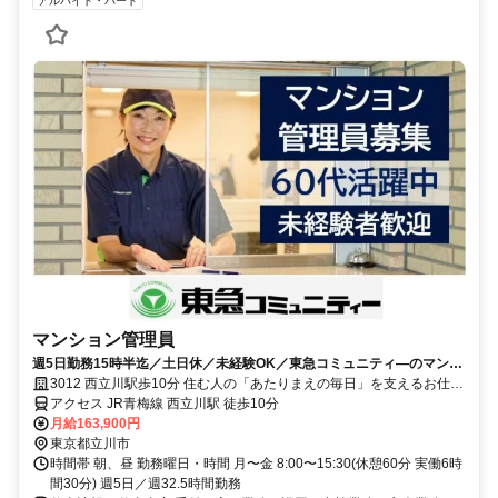
アルバイト・パート
マンション管理員
週5日勤務15時半迄／土日休／未経験OK／東急コミュニティ―のマンシ
ョン管理人採用情報
3012 西立川駅歩10分 住む人の「あたりまえの毎日」を支えるお仕事
です
アクセス JR青梅線 西立川駅 徒歩10分
月給163,900円
東京都立川市
時間帯 朝、昼 勤務曜日・時間 月〜金 8:00〜15:30(休憩60分 実働6時
間30分) 週5日／週32.5時間勤務