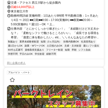
交通・アクセス 西立川駅から徒歩圏内
日給14,000円以上
東京都立川市
勤務時間詳細 実働時間：1日あたり8時間 平均勤務日数：1ヶ月あた
り4日 〜 20日 ■■日勤■■8:00～17:00(実働8h) ■■夜勤■■20:00～
5:00(実働8h) ＊週1日～OK ＊土...
仕事内容 「とにかくしっかり稼ぎたい！」 「未経験だけど大丈夫か
な？」 「柔軟なシフトで働けるところがいい」 「成長できる環境を
希望」 「適度に体を動かしたい」etc... ＼＼そんなあなたの希望や...
制服あり
業界未経験者歓迎
短期（3ヵ月以内）
扶養内勤務OK
社員登用あり
週1日からOK
副業・WワークOK
土日祝のみOK
主婦・主夫歓迎
週1シフト提出
60代も応募可
資格取得支援あり
フリーター歓迎
短期
早朝
シフト自由
学歴不問
平日のみOK
学生歓迎
経験不問
同じ企業の求人
アルバイト・パート