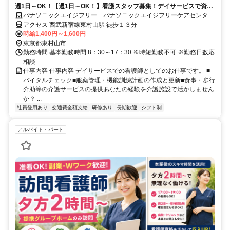
週1日～OK！【週1日～OK！】看護スタッフ募集！デイサービスで資格
と経験を活かしませんか？日勤のお仕事です。ブランクのある方もお気
パナソニックエイジフリー パナソニックエイジフリーケアセンター
軽にご応募ください！
東村山・デイサービス
アクセス 西武新宿線東村山駅 徒歩１３分
時給1,400円～1,600円
東京都東村山市
勤務時間 基本勤務時間 8：30～17：30 ※時短勤務不可 ※勤務日数応
相談
仕事内容 仕事内容 デイサービスでの看護師としてのお仕事です。 ■
バイタルチェック■服薬管理・機能訓練計画の作成と更新■食事・歩行
介助等の介護サービスの提供あなたの経験を介護施設で活かしません
か？ ...
社員登用あり
交通費全額支給
研修あり
長期歓迎
シフト制
アルバイト・パート