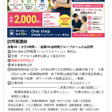
訪問看護師
准看OK！夕方2時間～・副業OK短時間グループホームのみ訪問
One step 訪問看護リハビリステーション 東村山
交通・アクセス ●東村山駅より徒歩10分
時給2,000円以上
東京都東村山市
勤務時間詳細 15:30～19:00の間で1日2時間から勤務可能です。 ※週
2日からOK ※勤務開始時間・終了時間は相談可能 ※曜日固定勤務も
相談可能 ※副業・WワークOK ※残業ほぼなし ＜勤務...
仕事内容 ━━━━━━━━━━━━━━━ 求人のポイント
━━━━━━━━━━━━━━━ ＼本業が終わった後の副業に／
「看護師資格を活かして収入を増やしたい」 「仕事が終わった後に2
時間だけ働き...
短期（3ヵ月以内）
扶養内勤務OK
副業・WワークOK
主婦・主夫歓迎
60代も応募可
バイク通勤OK
学歴不問
車通勤OK
経験者歓迎
残業なし
有資格者歓迎
夕方
ブランクOK
長期歓迎
フルタイム歓迎
週2・3日からOK