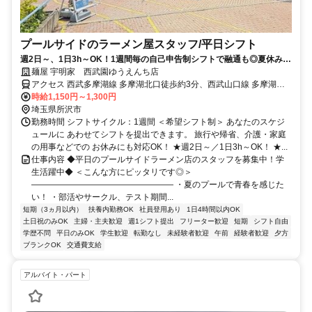
プールサイドのラーメン屋スタッフ/平日シフト
週2日～、1日3h～OK！1週間毎の自己申告制シフトで融通も◎夏休みだ
けの短期もOK!
麺屋 宇明家 西武園ゆうえんち店
アクセス 西武多摩湖線 多摩湖北口徒歩約3分、西武山口線 多摩湖北
口徒歩約3分、西武山口線 西武園ゆうえんち徒歩約8分
時給1,150円～1,300円
埼玉県所沢市
勤務時間 シフトサイクル：1週間 ＜希望シフト制＞ あなたのスケジ
ュールに あわせてシフトを提出できます。 旅行や帰省、介護・家庭
の用事などでの お休みにも対応OK！ ★週2日～／1日3h～OK！ ★...
仕事内容 ◆平日のプールサイドラーメン店のスタッフを募集中！学
生活躍中◆ ＜こんな方にピッタリです◎＞
――――――――――――――――― ・夏のプールで青春を感じた
い！ ・部活やサークル、テスト期間...
短期（3ヵ月以内）
扶養内勤務OK
社員登用あり
1日4時間以内OK
土日祝のみOK
主婦・主夫歓迎
週1シフト提出
フリーター歓迎
短期
シフト自由
学歴不問
平日のみOK
学生歓迎
転勤なし
未経験者歓迎
午前
経験者歓迎
夕方
ブランクOK
交通費支給
アルバイト・パート