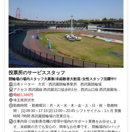
投票所のサービススタッフ
競輪場の場内スタッフ大募集!未経験者大歓迎♪女性スタッフ活躍中!!
日本トーター 大宮・西武園競輪事業所 西武園競輪場
アクセス 西武園線 西武園北口徒歩約1分、西武山口線 西武遊園地南
口徒歩約9分、西武多摩湖線 西武遊園地南口徒歩約9分
時給1,340円
埼玉県所沢市
勤務時間 ・勤務曜日：月・火・水・木・金・土・日・祝 ・勤務時
間： [1] 09:30～17:15 [2] 13:00～20:45 シフトサイクル：1ヶ月 実働
時間 7時間 西武園競輪場の営業日を...
仕事内容 ◎自動券売機の管理や場内のサポート業務をお任せしま
す。未経験の方でも安心の、簡単なお仕事です。 競輪場内のバック