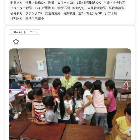
制服あり
扶養内勤務OK
副業・WワークOK
1日4時間以内OK
主婦・主夫歓迎
フリーター歓迎
バイク通勤OK
学歴不問
転勤なし
未経験者歓迎
経験者歓迎
研修あり
ブランクOK
交通費支給
長期歓迎
週2・3日からOK
シフト制
社割あり
留学生活躍中
アルバイト・パート