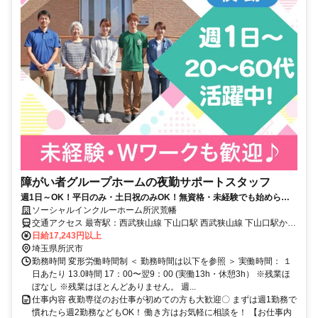
障がい者グループホームの夜勤サポートスタッフ
週1日～OK！平日のみ・土日祝のみOK！無資格・未経験でも始められ
ます。目の前の人に喜んでいただくことに、一生懸命になれる仕事で
ソーシャルインクルーホーム所沢荒幡
す。
交通アクセス 最寄駅：西武狭山線 下山口駅 西武狭山線 下山口駅から
徒歩14分
日給17,243円以上
埼玉県所沢市
勤務時間 変形労働時間制 ＜ 勤務時間は以下を参照 ＞ 実働時間： １
日あたり 13.0時間 17：00〜翌9：00 (実働13h・休憩3h） ※残業ほ
ぼなし ※残業はほとんどありません。 週...
仕事内容 夜勤専従のお仕事が初めての方も大歓迎〇 まずは週1勤務で
慣れたら週2勤務などもOK！ 働き方はお気軽に相談を！ 【お仕事内