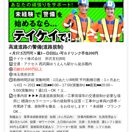
高速道路の警備(道路規制)
＜月37.5万円可＞週3～◎日払い可☆ドリンク手当200円
テイケイ株式会社 所沢支社[68]
交通・アクセス 西武園ゆうえんち駅から徒歩圏内
日給15,000円以上
埼玉県所沢市
勤務時間詳細 実働時間：1日あたり8時間 平均勤務日数：1ヶ月あた
り4日 〜 20日 ■■日勤■■8:00～17:00(実働8h) ■■夜勤■■20:00～
5:00(実働8h) ＊週1日～OK ＊土...
仕事内容 ▶▶▶高速道路規制員 ✅工事現場等の交通規制が必要な場
所に 標識やカラーコーン等の規制帯を設置 ✅工事中は車両の誘導 ✅
作業終了後、規制帯を撤去 …をお任せします！ ＊未経験・ブランク
OK ...
制服あり
業界未経験者歓迎
短期（3ヵ月以内）
扶養内勤務OK
社員登用あり
週1日からOK
副業・WワークOK
土日祝のみOK
主婦・主夫歓迎
週1シフト提出
60代も応募可
資格取得支援あり
フリーター歓迎
短期
早朝
シフト自由
学歴不問
平日のみOK
学生歓迎
経験不問