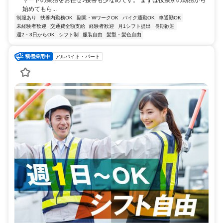
ヤードの業務をお任せ♪接客も少なめです。 まずは投票所の勤務から
始めてもら...
制服あり
扶養内勤務OK
副業・WワークOK
バイク通勤OK
車通勤OK
未経験者歓迎
交通費全額支給
経験者歓迎
月1シフト提出
長期歓迎
週2・3日からOK
シフト制
服装自由
髪型・髪色自由
アルバイト・パート