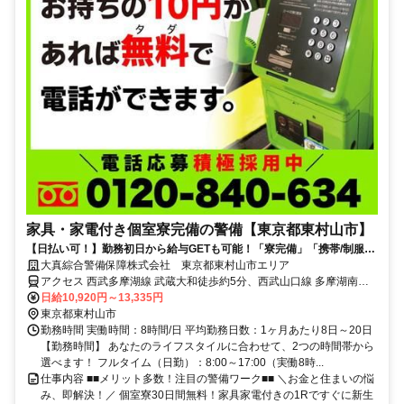
家具・家電付き個室寮完備の警備【東京都東村山市】
【日払い可！】勤務初日から給与GETも可能！「寮完備」「携帯/制服貸
与」ですぐ働ける★直行直帰OK★
大真綜合警備保障株式会社 東京都東村山市エリア
アクセス 西武多摩湖線 武蔵大和徒歩約5分、西武山口線 多摩湖南口
徒歩約13分、西武新宿線 東村山西口徒歩約25分 東京都東村山市エリ
日給10,920円～13,335円
ア(東村山駅、久米川駅、新秋津駅、武蔵大和駅)
東京都東村山市
勤務時間 実働時間：8時間/日 平均勤務日数：1ヶ月あたり8日～20日
【勤務時間】 あなたのライフスタイルに合わせて、2つの時間帯から
選べます！ フルタイム（日勤）：8:00～17:00（実働8時...
仕事内容 ■■メリット多数！注目の警備ワーク■■ ＼お金と住まいの悩
み、即解決！／ 個室寮30日間無料！家具家電付きの1Rですぐに新生