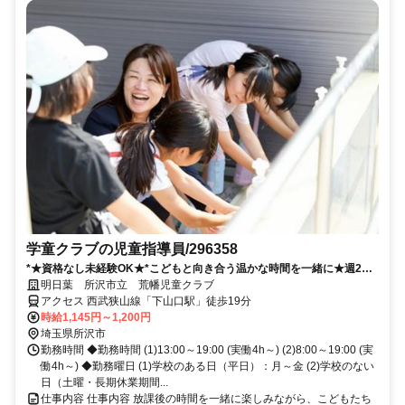
学童クラブの児童指導員/296358
*★資格なし未経験OK★*こどもと向き合う温かな時間を一緒に★週2日
～OK◎指導員デビュー歓迎♪
明日葉 所沢市立 荒幡児童クラブ
アクセス 西武狭山線「下山口駅」徒歩19分
時給1,145円～1,200円
埼玉県所沢市
勤務時間 ◆勤務時間 (1)13:00～19:00 (実働4h～) (2)8:00～19:00 (実
働4h～) ◆勤務曜日 (1)学校のある日（平日）：月～金 (2)学校のない
日（土曜・長期休業期間...
仕事内容 仕事内容 放課後の時間を一緒に楽しみながら、こどもたち