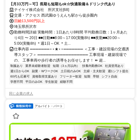
【月33万円～可】長期も短期もok☆快適装備＆ドリンク代あり
テイケイ株式会社 所沢支社[68]
交通・アクセス 西武園ゆうえんち駅から徒歩圏内
日給13,500円以上
埼玉県所沢市
勤務時間詳細 実働時間：1日あたり8時間 平均勤務日数：1ヶ月あた
り4日 〜 20日 ■■日勤■■8:00～17:00(実働8h) ■■夜勤■■20:00～
5:00(実働8h) ＊週1日～OK ＊土...
仕事内容 ═══════⋆⋆★⋆⋆═══════ ＜工事・建設現場の交通誘
導スタッフ＞ ══════════════════ 工事現場・建築現場で
の、 工事車両や歩行者の誘導をお任せします！ ⏩ 超...
制服あり
業界未経験者歓迎
短期（3ヵ月以内）
扶養内勤務OK
社員登用あり
週1日からOK
副業・WワークOK
土日祝のみOK
主婦・主夫歓迎
週1シフト提出
60代も応募可
資格取得支援あり
フリーター歓迎
短期
早朝
シフト自由
学歴不問
平日のみOK
学生歓迎
経験不問
同じ企業の求人
アルバイト・パート