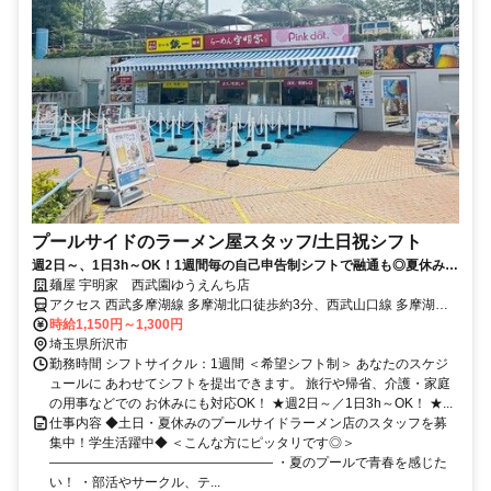
プールサイドのラーメン屋スタッフ/土日祝シフト
週2日～、1日3h～OK！1週間毎の自己申告制シフトで融通も◎夏休みだ
けの短期もOK!
麺屋 宇明家 西武園ゆうえんち店
アクセス 西武多摩湖線 多摩湖北口徒歩約3分、西武山口線 多摩湖北
口徒歩約3分、西武山口線 西武園ゆうえんち徒歩約8分
時給1,150円～1,300円
埼玉県所沢市
勤務時間 シフトサイクル：1週間 ＜希望シフト制＞ あなたのスケジ
ュールに あわせてシフトを提出できます。 旅行や帰省、介護・家庭
の用事などでの お休みにも対応OK！ ★週2日～／1日3h～OK！ ★...
仕事内容 ◆土日・夏休みのプールサイドラーメン店のスタッフを募
集中！学生活躍中◆ ＜こんな方にピッタリです◎＞
――――――――――――――――― ・夏のプールで青春を感じた
い！ ・部活やサークル、テ...