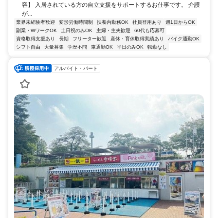
容】 入居されている方の自立支援をサポートするお仕事です。 介護
が...
業界未経験者歓迎
変形労働時間制
扶養内勤務OK
社員登用あり
週1日からOK
副業・WワークOK
土日祝のみOK
主婦・主夫歓迎
60代も応募可
資格取得支援あり
長期
フリーター歓迎
産休・育休取得実績あり
バイク通勤OK
シフト自由
大量募集
学歴不問
車通勤OK
平日のみOK
転勤なし
アルバイト・パート