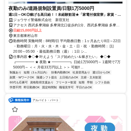
夜勤のみ/道路規制設置員/日額1万5000円
週1日～OK◎稼げる高日給！！未経験歓迎★「家電付個室寮」家賃・光
熱費3ヶ月無料★
ジョウサイ警備株式会社 新宿支社
アクセス 西武多摩湖線 多摩湖北口徒歩約1分、西武多摩湖線 多摩湖
北口徒歩約1分、西武園線 西武園南口徒歩約10分 多摩湖駅周辺/直行
日給15,000円以上
直帰OK
東京都東村山市
勤務時間 実働時間：8時間/日 平均勤務日数：1ヶ月あたり8日～22日
・勤務曜日：月・火・水・木・金・土・日・祝 ・勤務時間： [1]
20:00～05:00 ・最低勤務日数（週）：1日 シ...
仕事内容 ◆◇◆ 叶えよう「スグ始めたい＆稼ぎたい」 ◆◇◆
┏━━━━━ ★ 夜勤 ★ ━━━━━┓ 日給1万5000円～ 1週間で7万
5000円～ ＜＜ 月収33万円以上 ＞＞ 可能!! ...
制服あり
短期（3ヵ月以内）
扶養内勤務OK
社員登用あり
週1日からOK
副業・WワークOK
隔週シフト提出
土日祝のみOK
主婦・主夫歓迎
60代も応募可
資格取得支援あり
フリーター歓迎
短期
早朝
シフト自由
学歴不問
即日勤務OK
固定時間制
職場見学可
平日のみOK
アルバイト・パート