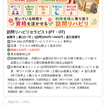
訪問リハビリセラピスト(PT・OT)
副業可｜週1日〜可｜1訪問3000円〜4000円｜直行直帰可
One step 訪問看護リハビリステーション 東村山
交通・アクセス ●東村山駅より徒歩10分
時給3,000円～4,000円
東京都東村山市
勤務時間詳細 ・月曜日〜金曜日8:30〜17:30 の間で希望シフト制 ※
副業などの都合で土曜日勤務希望の場合は相談可
仕事内容 ■ ポイント ✔ 1訪問3000円〜4000円の高単価リハビリ ✔ 副
業・WワークOK ✔ 週1日〜OK（土曜のみ勤務も可能） ✔ 直行直帰
OKで効率よく働ける ✔ 訪問未経験歓迎・同行研...
制服あり
扶養内勤務OK
社員登用あり
副業・WワークOK
主婦・主夫歓迎
フリーター歓迎
バイク通勤OK
学歴不問
即日勤務OK
職場見学可
平日のみOK
午前
経験者歓迎
有資格者歓迎
研修あり
夕方
ブランクOK
交通費支給
長期歓迎
週2・3日からOK
アルバイト・パート