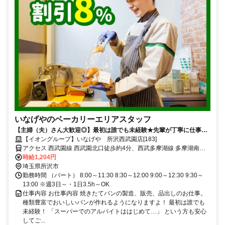
いなげやのベーカリーエリアスタッフ
【主婦（夫）さん大歓迎◎】最初は誰でも未経験★先輩が丁寧に仕事を
教えます♪
【イオングループ】いなげや 所沢西武園店[183]
アクセス 西武園線 西武園北口徒歩約4分、西武多摩湖線 多摩湖南口
徒歩約14分、西武山口線 多摩湖南口徒歩約14分 「西武園駅」徒歩5
時給1,204円
分
埼玉県所沢市
勤務時間 （パート） 8:00～11:30 8:30～12:00 9:00～12:30 9:30～
13:00 ※週3日～・1日3.5h～OK
仕事内容 お仕事内容 焼きたてパンの製造、販売、品出しのお仕事。
種類豊富でおいしいパンが作れるようになりますよ！ 最初は誰でも
未経験！ 「スーパーでのアルバイトははじめて…」 という方も安心
してご...