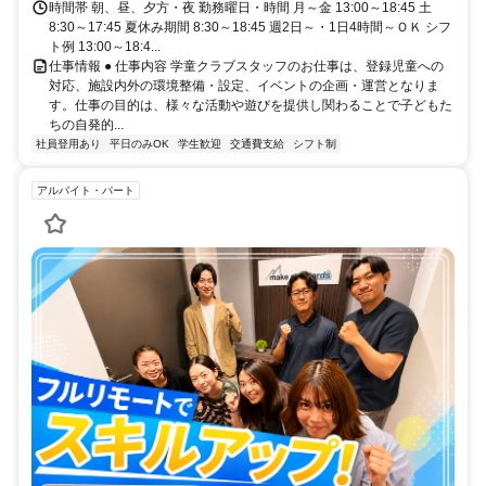
時間帯 朝、昼、夕方・夜 勤務曜日・時間 月～金 13:00～18:45 土
8:30～17:45 夏休み期間 8:30～18:45 週2日～・1日4時間～ＯＫ シフ
ト例 13:00～18:4...
仕事情報 ● 仕事内容 学童クラブスタッフのお仕事は、登録児童への
対応、施設内外の環境整備・設定、イベントの企画・運営となりま
す。仕事の目的は、様々な活動や遊びを提供し関わることで子どもた
ちの自発的...
社員登用あり
平日のみOK
学生歓迎
交通費支給
シフト制
アルバイト・パート