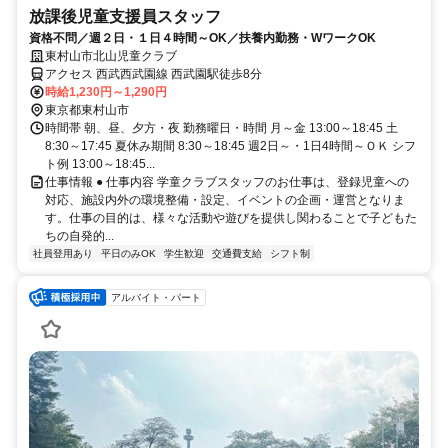
放課後児童支援員スタッフ
資格不問／週２日・１日４時間～OK／扶養内勤務・WワークOK
東村山市北山児童クラブ
アクセス 西武西武園線 西武園駅徒歩8分
時給1,230円～1,290円
東京都東村山市
時間帯 朝、昼、夕方・夜 勤務曜日・時間 月～金 13:00～18:45 土
8:30～17:45 夏休み期間 8:30～18:45 週2日～・1日4時間～ＯＫ シフ
ト例 13:00～18:45...
仕事情報 ● 仕事内容 学童クラブスタッフのお仕事は、登録児童への
対応、施設内外の環境整備・設定、イベントの企画・運営となりま
す。仕事の目的は、様々な活動や遊びを提供し関わることで子どもた
ちの自発的...
社員登用あり
平日のみOK
学生歓迎
交通費支給
シフト制
アルバイト・パート