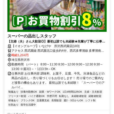
スーパーの品出しスタッフ
【主婦（夫）さん大歓迎◎】最初は誰でも未経験★先輩が丁寧に仕事を
教えます♪
【イオングループ】いなげや 所沢西武園店[183]
アクセス 西武園線 西武園北口徒歩約4分、西武多摩湖線 多摩湖南口
徒歩約14分、西武山口線 多摩湖南口徒歩約14分 「西武園駅」徒歩5
時給1,204円
分
埼玉県所沢市
勤務時間 （パート） 8:00～11:30 8:30～12:00 9:00～12:30 9:30～
13:00 ※週3日～・1日3.5h～OK
仕事内容 お仕事内容 調味料、お菓子、豆腐、牛乳、冷凍食品などの
商品の品出し・売り場づくりをお任せします！ 売り場でのご案内な
ど接客の機会もあります。 最初は誰でも未経験！ 「スーパーでのア
ルバイ...
制服あり
扶養内勤務OK
副業・WワークOK
1日4時間以内OK
主婦・主夫歓迎
フリーター歓迎
バイク通勤OK
学歴不問
転勤なし
未経験者歓迎
経験者歓迎
研修あり
ブランクOK
交通費支給
長期歓迎
週2・3日からOK
シフト制
社割あり
留学生活躍中