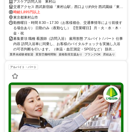
験者・ブランクのある方も歓迎します！
アスケア訪問入浴 東村山
交通アクセス 西武新宿線「東村山駅」西口より約9分 西武園線「東村
山駅」西口より約9分 西武国分寺線「東村山駅」西口より約9分
時給1,895円以上
東京都東村山市
勤務曜日・時間 8:30～17:30（お客様都合、交通事情等により前後す
る場合あり） 日勤のみ（夜勤なし） 【営業曜日】 月・火・水・木・
金・祝
募集要項 職種 看護師（訪問入浴） 雇用形態 アルバイト / パート 仕事
内容 訪問入浴車に同乗し、お客様のバイタルチェックを実施し入浴
の可否判断を行います。（体温・血圧測定・SPO2など） 脱衣...
業界未経験者歓迎
変形労働時間制
資格取得支援あり
ブランクOK
昇給あり
アルバイト・パート