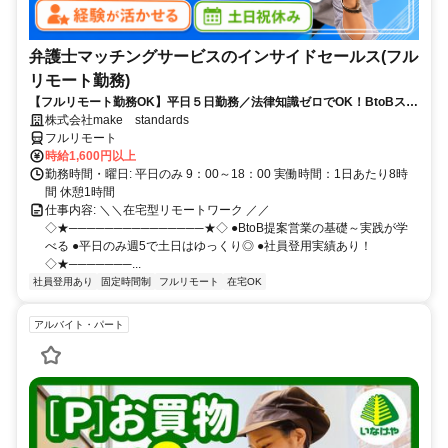
弁護士マッチングサービスのインサイドセールス(フル
リモート勤務)
【フルリモート勤務OK】平日５日勤務／法律知識ゼロでOK！BtoBスキ
ルが身につく営業職
株式会社make standards
フルリモート
時給1,600円以上
勤務時間・曜日: 平日のみ 9：00～18：00 実働時間：1日あたり8時
間 休憩1時間
仕事内容: ＼＼在宅型リモートワーク ／／
◇★───────────────★◇ ●BtoB提案営業の基礎～実践が学
べる ●平日のみ週5で土日はゆっくり◎ ●社員登用実績あり！
◇★───────...
社員登用あり
固定時間制
フルリモート
在宅OK
アルバイト・パート