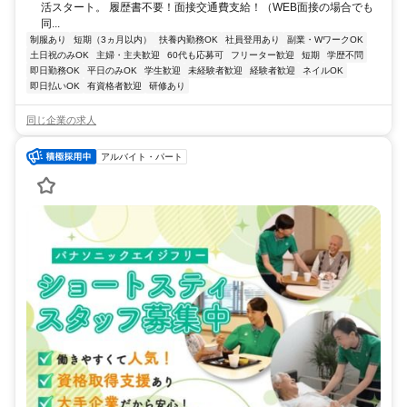
活スタート。 履歴書不要！面接交通費支給！（WEB面接の場合でも
同...
制服あり
短期（3ヵ月以内）
扶養内勤務OK
社員登用あり
副業・WワークOK
土日祝のみOK
主婦・主夫歓迎
60代も応募可
フリーター歓迎
短期
学歴不問
即日勤務OK
平日のみOK
学生歓迎
未経験者歓迎
経験者歓迎
ネイルOK
即日払いOK
有資格者歓迎
研修あり
同じ企業の求人
アルバイト・パート