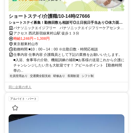
ショートステイ/介護職/10-14時/27666
ショートステイ募集！勤務回数も相談可◎土日祝日手当あり◎体力面が
心配な方や、シニア世代の方にも人気の求人です。
パナソニックエイジフリー パナソニックエイジフリーケアセンター
東村山・ショートステイ
アクセス 西武新宿線東村山駅 徒歩１３分
時給1,246円～1,308円
東京都東村山市
勤務時間 ■10：00～14：00 ※出勤日数・時間応相談
仕事内容 仕事内容 介護職員として下記の業務をお願いいたします。
■入浴、食事等の介助、機能訓練の補助■お客様の送迎これから介護に
チャンレンジしたい方も大歓迎です！ アピールポイント 【勤務時間
帯の...
社員登用あり
交通費全額支給
研修あり
長期歓迎
シフト制
同じ企業の求人
アルバイト・パート