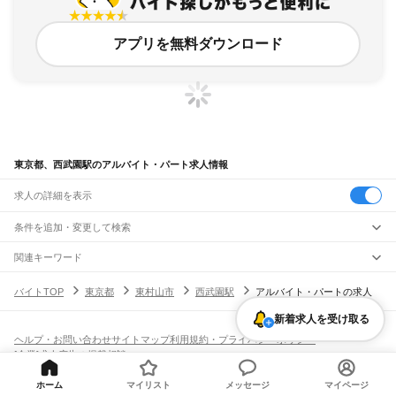
アプリを無料ダウンロード
東京都、西武園駅のアルバイト・パート求人情報
求人の詳細を表示
条件を追加・変更して検索
市区町村を追加・変更
関連キーワード
完全在宅ワーク 全国
シール貼り 在宅
現在地周辺
ガチャガチャ
犬カフェ
東京都
駅を追加・変更
バイトTOP
東京都
東村山市
西武園駅
アルバイト・パートの求人
東京都
すべて
東京23区
すべて
職種を追加・変更
新着求人を受け取る
JR東海道本線(東京～熱海)
千代田区
中央区
港区
新宿区
文京区
台東区
墨田区
江東区
品川区
目黒区
大田区
東京駅
新橋駅
品川駅
飲食・フードサービス
世田谷区
渋谷区
中野区
杉並区
豊島区
北区
荒川区
板橋区
練馬区
足立区
葛飾区
ヘルプ・お問い合わせ
サイトマップ
利用規約・プライバシーポリシー
特徴を追加・変更
飲食・フードサービス
江戸川区
すべて
[企業]求人広告の掲載相談
JR山手線
ホールスタッフ
キッチンスタッフ
皿洗い・洗い場
精肉・鮮魚加工
給食調理
人気
大崎駅
五反田駅
目黒駅
恵比寿駅
渋谷駅
原宿駅
代々木駅
新宿駅
新大久保駅
八王子市
立川市
武蔵野市
三鷹市
青梅市
府中市
昭島市
調布市
町田市
小金井市
雇用形態を追加・変更
パン屋（ベーカリー）
フードカウンター販売員
バー（BAR）・バーテンダー
日払いOK
高校生歓迎
学生歓迎
深夜の仕事
髪型・髪色自由
ひげOK
ネイルOK
ホーム
マイリスト
メッセージ
マイページ
高田馬場駅
目白駅
池袋駅
大塚駅
巣鴨駅
駒込駅
田端駅
西日暮里駅
日暮里駅
鶯谷駅
小平市
日野市
東村山市
国分寺市
国立市
福生市
狛江市
東大和市
清瀬市