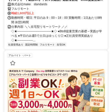
スキルアップ
株式会社make standards
フルリモート
時給1,600円以上
勤務時間・曜日: 平日のみ 9：00～18：00 実働時間：1日あたり8時
間 休憩1時間
仕事内容: ＼＼在宅型リモートワーク ／／
◇★───────────────★◇ ●BtoB提案営業の基礎～実践が学
べる ●平日のみ週5で土日はゆっくり◎ ●正社員登用実績あり
◇★───────...
社員登用あり
固定時間制
フルリモート
在宅OK
アルバイト・パート