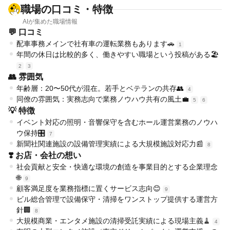
職場の口コミ・特徴
AIが集めた職場情報
💬 口コミ
配車事務メインで社有車の運転業務もあります🚗
1
年間の休日は比較的多く、働きやすい職場という投稿がある🏖️
2
3
👥 雰囲気
年齢層：20〜50代が混在。若手とベテランの共存👥
4
同僚の雰囲気：実務志向で業務ノウハウ共有の風土💼
5
6
💡 特徴
イベント対応の照明・音響保守を含むホール運営業務のノウハ
ウ保持🎛️
7
新聞社関連施設の設備管理実績による大規模施設対応力📰
8
❣️ お店・会社の想い
社会貢献と安全・快適な環境の創造を事業目的とする企業理念
🌐
9
顧客満足度を業務指標に置くサービス志向😊
9
ビル総合管理で設備保守・清掃をワンストップ提供する運営方
針🏢
8
大規模商業・エンタメ施設の清掃受託実績による現場主義🧹
4