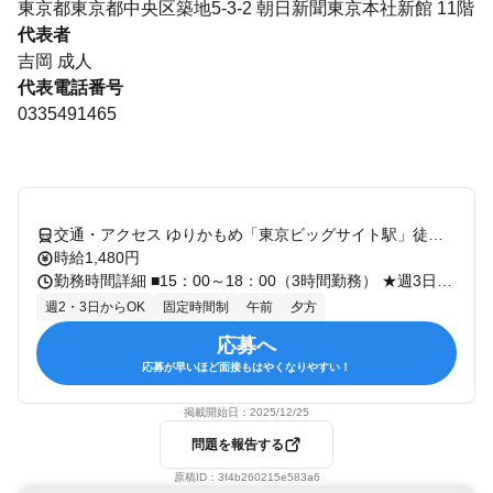
東京都東京都中央区築地5-3-2 朝日新聞東京本社新館 11階
代表者
吉岡 成人
代表電話番号
0335491465
交通・アクセス ゆりかもめ「東京ビッグサイト駅」徒歩5分／りんかい線「国際展示場駅」徒歩9分
時給1,480円
勤務時間詳細 ■15：00～18：00（3時間勤務） ★週3日以上
週2・3日からOK
固定時間制
午前
夕方
応募へ
応募が早いほど面接もはやくなりやすい！
掲載開始日：
2025/12/25
問題を報告する
原稿ID：
3f4b260215e583a6