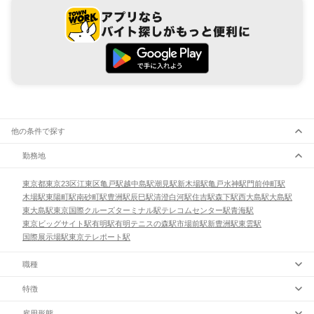
他の条件で探す
勤務地
東京都
東京23区
江東区
亀戸駅
越中島駅
潮見駅
新木場駅
亀戸水神駅
門前仲町駅
木場駅
東陽町駅
南砂町駅
豊洲駅
辰巳駅
清澄白河駅
住吉駅
森下駅
西大島駅
大島駅
東大島駅
東京国際クルーズターミナル駅
テレコムセンター駅
青海駅
東京ビッグサイト駅
有明駅
有明テニスの森駅
市場前駅
新豊洲駅
東雲駅
国際展示場駅
東京テレポート駅
職種
特徴
雇用形態