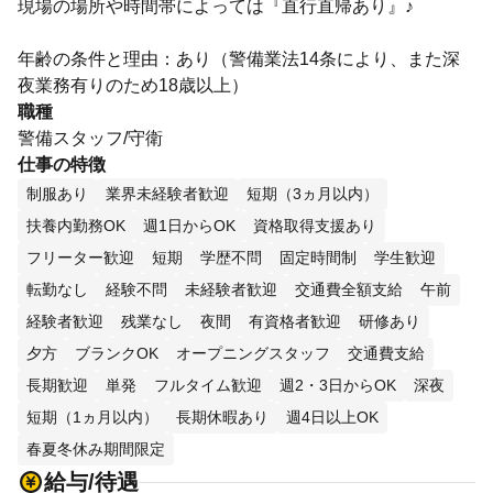
現場の場所や時間帯によっては『直行直帰あり』♪
年齢の条件と理由：あり（警備業法14条により、また深
夜業務有りのため18歳以上）
職種
警備スタッフ/守衛
仕事の特徴
制服あり
業界未経験者歓迎
短期（3ヵ月以内）
扶養内勤務OK
週1日からOK
資格取得支援あり
フリーター歓迎
短期
学歴不問
固定時間制
学生歓迎
転勤なし
経験不問
未経験者歓迎
交通費全額支給
午前
経験者歓迎
残業なし
夜間
有資格者歓迎
研修あり
夕方
ブランクOK
オープニングスタッフ
交通費支給
長期歓迎
単発
フルタイム歓迎
週2・3日からOK
深夜
短期（1ヵ月以内）
長期休暇あり
週4日以上OK
春夏冬休み期間限定
給与/待遇