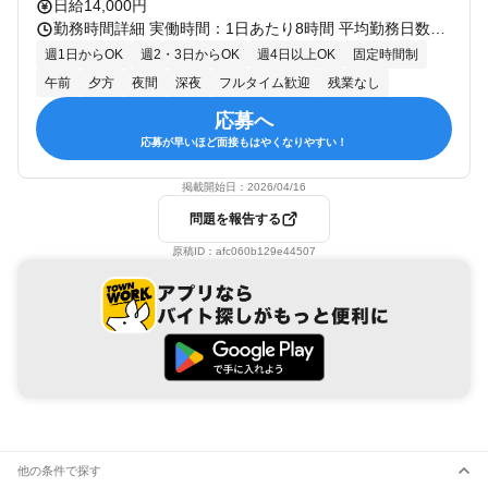
日給14,000円
勤務時間詳細 実働時間：1日あたり8時間 平均勤務日数：1ヶ月あたり4日 〜 20日 【勤務時間】 （1）8:00～17:00 （2）20:00～5:00 基本（1）ですが、業務案件、内容により（2）の場合もあります。 ※残業月平均1時間
週1日からOK
週2・3日からOK
週4日以上OK
固定時間制
午前
夕方
夜間
深夜
フルタイム歓迎
残業なし
応募へ
応募が早いほど面接もはやくなりやすい！
掲載開始日：
2026/04/16
問題を報告する
原稿ID：
afc060b129e44507
他の条件で探す