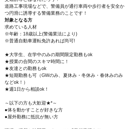
道路工事現場などで、警備員が通行車両や歩行者を安全か
つ円滑に誘導する警備業務のことです！
対象となる方
求めている人材
※年齢：18歳以上(警備業法により)
※普通自動車運転免許あれば尚可!
★大学生、在学中のみの期間限定勤務もok
★授業の合間のスキマ時間に！
★友達との勤務もok
★短期勤務も可（GWのみ、夏休み・冬休み・春休みのみ
などok！）
★週1日から相談ok！
～以下の方も大歓迎★*～
●体を動かすことが好きな方
●屋外勤務に抵抗が無い方