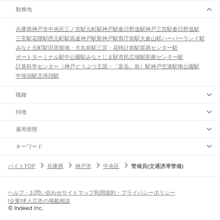
勤務地
兵庫県
神戸市
中央区
三ノ宮駅
元町駅
神戸駅
春日野道駅
神戸三宮駅
春日野道駅
三宮駅
花隈駅
西元町駅
高速神戸駅
新神戸駅
県庁前駅
大倉山駅
ハーバーランド駅
みなと元町駅
旧居留地・大丸前駅
三宮・花時計前駅
貿易センター駅
ポートターミナル駅
中公園駅
みなとじま駅
市民広場駅
医療センター駅
計算科学センター（神戸どうぶつ王国・「富岳」前）駅
神戸空港駅
南公園駅
中埠頭駅
北埠頭駅
職種
特徴
雇用形態
キーワード
バイトTOP
兵庫県
神戸市
中央区
警備員(交通誘導警備)
ヘルプ・お問い合わせ
サイトマップ
利用規約・プライバシーポリシー
[企業]求人広告の掲載相談