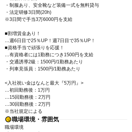
・制服あり、安全靴など装備一式を無料貸与
・法定研修3日間(20h)
※3日間で手当3万6000円を支給
■割増賃金あり！
…週6日目で25％UP！週7日目で35％UP！
■資格手当で頑張りを応援！
…有資格者には1勤務につき1500円を支給
・交通誘導2級：1500円/1勤務あたり
・列車見張員：1500円/1勤務あたり
<入社祝い金はなんと最大『5万円』>
…初回勤務後：1万円
…15回勤務後：2万円
…30回勤務後：2万円
※当社規定による
職場環境・雰囲気
職場環境