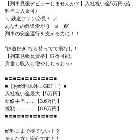
【列車見張デビューしませんか？】入社祝い金5万円♪給
料当日入金可♪
＼ 鉄道ファン必見！ ／
あなたの鉄道愛が ((ゝω・)9’
列車の安全運行を支える力に！！
”鉄道好き”なら持ってて損なし！
【列車見張員資格】取得可能。
肩書も収入も増やしちゃおう♪
■〓■〓■〓■〓■〓■〓■
■［お給料以外にGET！］■
入社祝い金最大【5万円】
研修手当……【3.6万円】
総額…………【8.6万円】
■〓■〓■〓■〓■〓■〓■
給料日まで待てない！？
そんな方も安心です！！