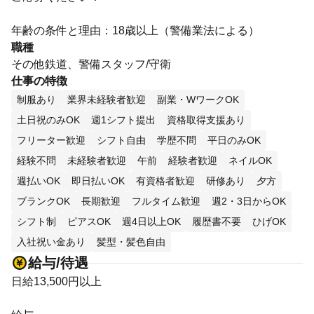
年齢の条件と理由：18歳以上（警備業法による）
職種
その他鉄道、警備スタッフ/守衛
仕事の特徴
制服あり
業界未経験者歓迎
副業・WワークOK
土日祝のみOK
週1シフト提出
資格取得支援あり
フリーター歓迎
シフト自由
学歴不問
平日のみOK
経験不問
未経験者歓迎
午前
経験者歓迎
ネイルOK
週払いOK
即日払いOK
有資格者歓迎
研修あり
夕方
ブランクOK
長期歓迎
フルタイム歓迎
週2・3日からOK
シフト制
ピアスOK
週4日以上OK
履歴書不要
ひげOK
入社祝い金あり
髪型・髪色自由
給与/待遇
日給13,500円以上