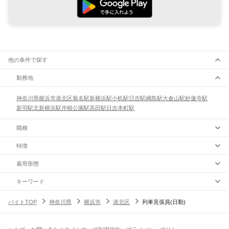
他の条件で探す
勤務地
神奈川県
横浜市
港北区
菊名駅
新横浜駅
小机駅
日吉駅
綱島駅
大倉山駅
妙蓮寺駅
新羽駅
北新横浜駅
岸根公園駅
高田駅
日吉本町駅
職種
特徴
雇用形態
キーワード
バイトTOP
神奈川県
横浜市
港北区
列車見張員(日勤)