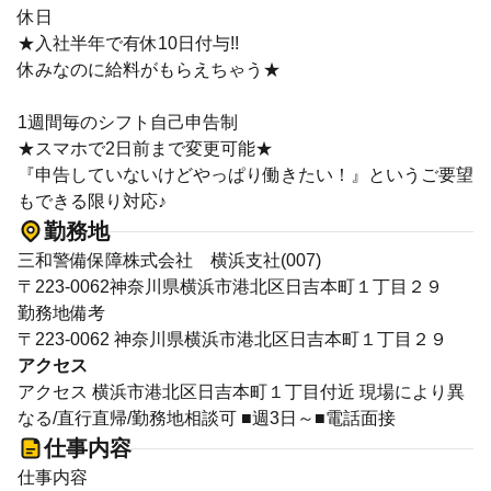
休日
★入社半年で有休10日付与!!
休みなのに給料がもらえちゃう★
1週間毎のシフト自己申告制
★スマホで2日前まで変更可能★
『申告していないけどやっぱり働きたい！』というご要望
もできる限り対応♪
勤務地
三和警備保障株式会社 横浜支社(007)
〒223-0062神奈川県横浜市港北区日吉本町１丁目２９
勤務地備考
〒223-0062 神奈川県横浜市港北区日吉本町１丁目２９
アクセス
アクセス 横浜市港北区日吉本町１丁目付近 現場により異
なる/直行直帰/勤務地相談可 ■週3日～■電話面接
仕事内容
仕事内容