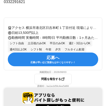
0332291621
アクセス 横浜市港北区日吉本町１丁目付近 現場により異なる/直行直帰/勤務地相談可 ■週3日～■電話面接
日給13,500円以上
勤務時間 実働時間：8時間/日 平均勤務日数：1ヶ月あたり12日～22日 ・勤務曜日：月・火・水・木・金・土・日・祝 ・勤務時間： [1] 08:00～17:00 ・最低勤務日数（週）：3日 シフトサイクル：1週間 週1回の自己申告制 ※WEBからは2日前、電話なら1日前まで変更可能 ★7日毎の時間固定シフト制 ★強制・強要は一切なし！ ★副業・WワークOK！ ＼働き方はあなた次第！／ ・週5日勤務ならしっかり稼いで高収入 ・月によって働き方を変えるのもOK …ぜひご相談くださいね！
シフト自由
土日祝のみOK
平日のみOK
週2・3日からOK
週4日以上OK
シフト制
午前
夕方
フルタイム歓迎
応募へ
応募が早いほど面接もはやくなりやすい！
掲載開始日：
2026/08/03
問題を報告する
原稿ID：
ba1ecb59c4ee5d66