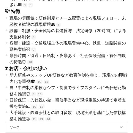
多い🏢
5
6
💡 特徴
職場の雰囲気：研修制度とチーム配置による現場フォロー、未
経験者歓迎の職場環境👥
7
設備：制服・安全靴等の装備貸与、法定研修（20時間）による
支援体制🛠️
8
客層：建設・交通現場主体の現場警備中心、鉄道・道路関連の
勤務実績🚧
9
勤務時間・待遇：日給制・夜勤あり、社会保険完備・有休制度
の待遇⏰
10
❣️ お店・会社の想い
新人研修やステップUP研修など教育体制を整え、現場での即戦
力化を重視🎓
10
11
自己申告制の柔軟なシフト制度でライフスタイルに合わせた勤
務を推奨⏰
8
10
日給保証・入社祝い金・研修手当など現場重視の待遇で定着支
援を実施💴
10
12
大手建設・鉄道会社との取引多数、現場実績を基にした信頼構
築を推進🤝
11
13
14
ソース