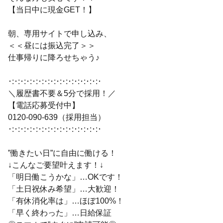
【当日中に現金GET！】
朝、専用サイトで申し込み、
＜＜昼には振込完了＞＞
仕事帰りに降ろせちゃう♪
･:･:･:･:･:･:･:･:･:･:･:･:･:･:･:･
＼履歴書不要＆5分で採用！／
【電話応募受付中】
0120-090-639（採用担当）
･:･:･:･:･:･:･:･:･:･:･:･:･:･:･:･
”働きたい日”に自由に働ける！
↓こんなご要望叶えます！↓
「明日働こうかな」…OKです！
「土日祝休み希望」…大歓迎！
「有休消化率は」…ほぼ100%！
「早く終わった」…日給保証