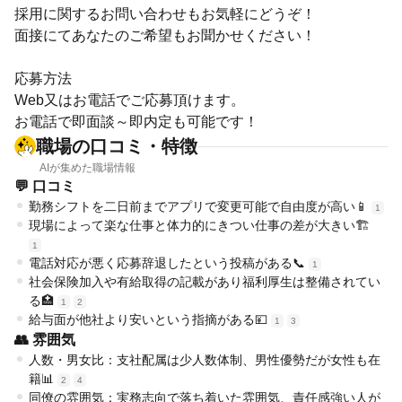
採用に関するお問い合わせもお気軽にどうぞ！
面接にてあなたのご希望もお聞かせください！
応募方法
Web又はお電話でご応募頂けます。
お電話で即面談～即内定も可能です！
職場の口コミ・特徴
AIが集めた職場情報
💬 口コミ
勤務シフトを二日前までアプリで変更可能で自由度が高い📱
1
現場によって楽な仕事と体力的にきつい仕事の差が大きい🏗️
1
電話対応が悪く応募辞退したという投稿がある📞
1
社会保険加入や有給取得の記載があり福利厚生は整備されてい
る🏥
1
2
給与面が他社より安いという指摘がある💴
1
3
👥 雰囲気
人数・男女比：支社配属は少人数体制、男性優勢だが女性も在
籍📊
2
4
同僚の雰囲気：実務志向で落ち着いた雰囲気、責任感強い人が