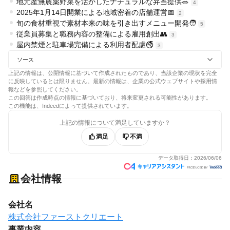
地元産無農薬野菜を活かしたナチュラルな弁当提供🥗
4
2025年1月14日開業による地域密着の店舗運営📅
2
旬の食材重視で素材本来の味を引き出すメニュー開発🧑
5
従業員募集と職務内容の整備による雇用創出👥
3
屋内禁煙と駐車場完備による利用者配慮🚭
3
ソース
上記の情報は、公開情報に基づいて作成されたものであり、当該企業の現状を完全
に反映しているとは限りません。最新の情報は、企業の公式ウェブサイトや採用情
報などを参照してください。
この回答は作成時点の情報に基づいており、将来変更される可能性があります。
この機能は、Indeedによって提供されています。
上記の情報について満足していますか？
満足
不満
データ取得日：
2026/06/06
会社情報
会社名
株式会社ファーストクリエート
事業内容