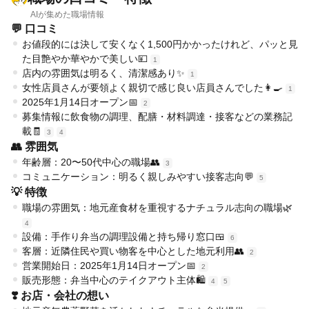
AIが集めた職場情報
💬 口コミ
お値段的には決して安くなく1,500円かかったけれど、パッと見
た目艶やか華やかで美しい💴
1
店内の雰囲気は明るく、清潔感あり✨
1
女性店員さんが要領よく親切で感じ良い店員さんでした👩‍🍳
1
2025年1月14日オープン📅
2
募集情報に飲食物の調理、配膳・材料調達・接客などの業務記
載🧾
3
4
👥 雰囲気
年齢層：20〜50代中心の職場👥
3
コミュニケーション：明るく親しみやすい接客志向💬
5
💡 特徴
職場の雰囲気：地元産食材を重視するナチュラル志向の職場🌿
4
設備：手作り弁当の調理設備と持ち帰り窓口🍱
6
客層：近隣住民や買い物客を中心とした地元利用👥
2
営業開始日：2025年1月14日オープン📅
2
販売形態：弁当中心のテイクアウト主体🛍️
4
5
❣️ お店・会社の想い