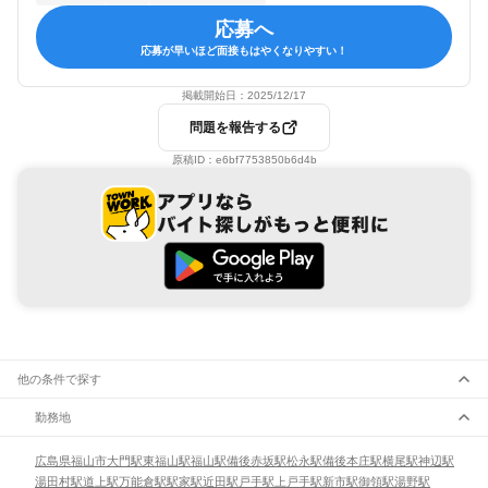
応募へ
応募が早いほど面接もはやくなりやすい！
掲載開始日：
2025/12/17
問題を報告する
原稿ID：
e6bf7753850b6d4b
他の条件で探す
勤務地
広島県
福山市
大門駅
東福山駅
福山駅
備後赤坂駅
松永駅
備後本庄駅
横尾駅
神辺駅
湯田村駅
道上駅
万能倉駅
駅家駅
近田駅
戸手駅
上戸手駅
新市駅
御領駅
湯野駅