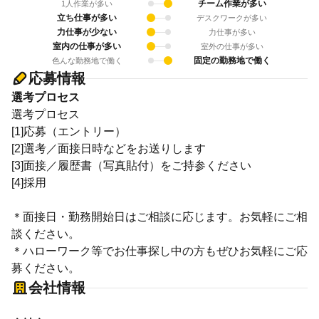
チーム作業が多い
1人作業が多い
立ち仕事が多い
デスクワークが多い
力仕事が少ない
力仕事が多い
室内の仕事が多い
室外の仕事が多い
固定の勤務地で働く
色んな勤務地で働く
応募情報
選考プロセス
選考プロセス
[1]応募（エントリー）
[2]選考／面接日時などをお送りします
[3]面接／履歴書（写真貼付）をご持参ください
[4]採用
＊面接日・勤務開始日はご相談に応じます。お気軽にご相
談ください。
＊ハローワーク等でお仕事探し中の方もぜひお気軽にご応
募ください。
会社情報