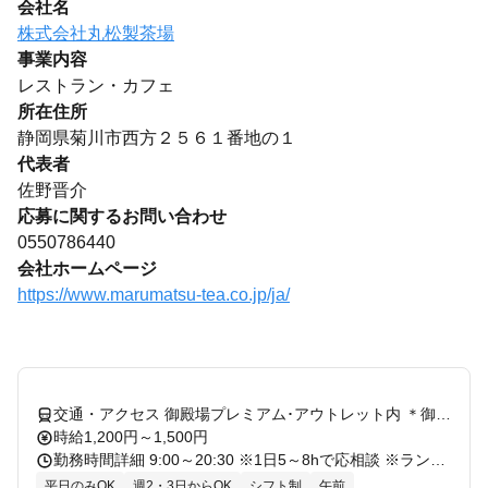
会社名
株式会社丸松製茶場
事業内容
レストラン・カフェ
所在住所
静岡県菊川市西方２５６１番地の１
代表者
佐野晋介
応募に関するお問い合わせ
0550786440
会社ホームページ
https://www.marumatsu-tea.co.jp/ja/
交通・アクセス 御殿場プレミアム･アウトレット内 ＊御殿場駅から無料シャトルバス有
時給1,200円～1,500円
勤務時間詳細 9:00～20:30 ※1日5～8hで応相談 ※ランチ帯のみ(10時～15時)の勤務も可能です！ ※週2日～の勤務で相談可/シフト制 ※平日のみの勤務大歓迎！ ※日曜日や繁忙期には「21：00」までの勤務の場合あり。 《フルタイム希望の方も大歓迎》 フルタイムの場合、下記2シフトでの勤務となります。 朝番…9:00～18：00 遅番…12：30～20：30(21：00) ◇他にも勤務時間は相談頂ければシフト調整を行うのでお気軽にご相談下さい！ ◇週2日～5日勤務の内、週1日だけでも「18:00～20：30(21：00)」に働ける方は大歓迎です！Wワークもok！
平日のみOK
週2・3日からOK
シフト制
午前