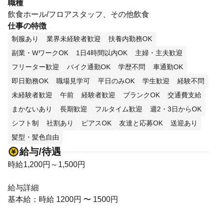
職種
飲食ホール/フロアスタッフ、その他飲食
仕事の特徴
制服あり
業界未経験者歓迎
扶養内勤務OK
副業・WワークOK
1日4時間以内OK
主婦・主夫歓迎
フリーター歓迎
バイク通勤OK
学歴不問
車通勤OK
即日勤務OK
職場見学可
平日のみOK
学生歓迎
経験不問
未経験者歓迎
午前
経験者歓迎
ブランクOK
交通費支給
まかないあり
長期歓迎
フルタイム歓迎
週2・3日からOK
シフト制
社割あり
ピアスOK
友達と応募OK
送迎あり
髪型・髪色自由
給与/待遇
時給1,200円～1,500円
給与詳細
基本給：時給 1200円 〜 1500円