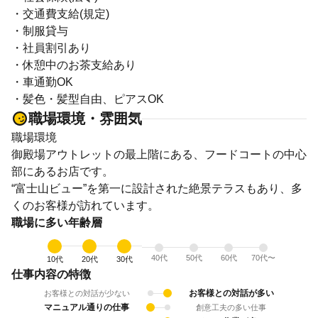
・交通費支給(規定)
・制服貸与
・社員割引あり
・休憩中のお茶支給あり
・車通勤OK
・髪色・髪型自由、ピアスOK
職場環境・雰囲気
職場環境
御殿場アウトレットの最上階にある、フードコートの中心
部にあるお店です。
“富士山ビュー”を第一に設計された絶景テラスもあり、多
くのお客様が訪れています。
職場に多い年齢層
40代
50代
60代
70代〜
10代
20代
30代
仕事内容の特徴
お客様との対話が多い
お客様との対話が少ない
マニュアル通りの仕事
創意工夫の多い仕事