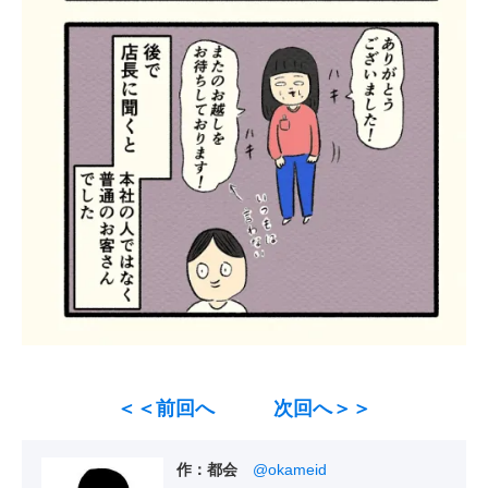
＜＜前回へ
次回へ＞＞
作：都会
@okameid