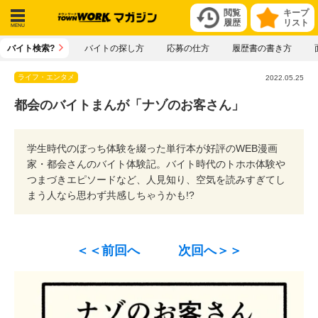
閲覧
キープ
履歴
リスト
メニ
バイト検索?
バイトの探し方
応募の仕方
履歴書の書き方
ュー
ライフ・エンタメ
2022.05.25
都会のバイトまんが「ナゾのお客さん」
学生時代のぼっち体験を綴った単行本が好評のWEB漫画
家・都会さんのバイト体験記。バイト時代のトホホ体験や
つまづきエピソードなど、人見知り、空気を読みすぎてし
まう人なら思わず共感しちゃうかも!?
＜＜前回へ
次回へ＞＞