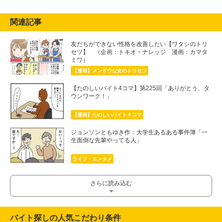
関連記事
友だちができない性格を改善したい【ワタシのトリ
セツ】 （企画：トキオ・ナレッジ 漫画：カマタ
ミワ）
【漫画】メンドウな女のトリセツ
【たのしいバイト4コマ】第225回「ありがとう、タ
ウンワーク！」
【漫画】たのしいバイト４コマ
ジョンソンともゆき作：大学生あるある事件簿「一
生面倒な先輩やってる人」
ライフ・エンタメ
さらに読み込む
バイト探しの人気こだわり条件