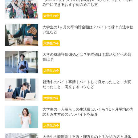
み中にできるおすすめの過ごし方
大学生の今
大学生の1ヶ月の平均貯金額は？バイトで稼ぐ方法や使
い道など
大学生の今
大学の成績評価GPAとは？平均値は？就活などへの影
響は？
大学生の今
就活中のバイト事情｜バイトして良かったこと、大変
だったこと、両立するコツなど
大学生の今
大学生の一人暮らしの生活費はいくら？1ヶ月平均の内
訳とおすすめのアルバイトを紹介
大学生の今
大学生の時間割｜文系・理系別の上手な組み方と具体