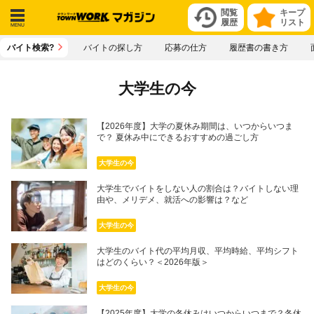
閲覧
キープ
履歴
リスト
メニ
バイト検索?
バイトの探し方
応募の仕方
履歴書の書き方
ュー
大学生の今
【2026年度】大学の夏休み期間は、いつからいつま
で？ 夏休み中にできるおすすめの過ごし方
大学生の今
大学生でバイトをしない人の割合は？バイトしない理
由や、メリデメ、就活への影響は？など
大学生の今
大学生のバイト代の平均月収、平均時給、平均シフト
はどのくらい？＜2026年版＞
大学生の今
【2025年度】大学の冬休みはいつからいつまで？冬休