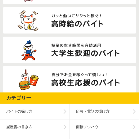
カテゴリー
バイトの探し方
応募・電話の掛け方
履歴書の書き方
面接ノウハウ