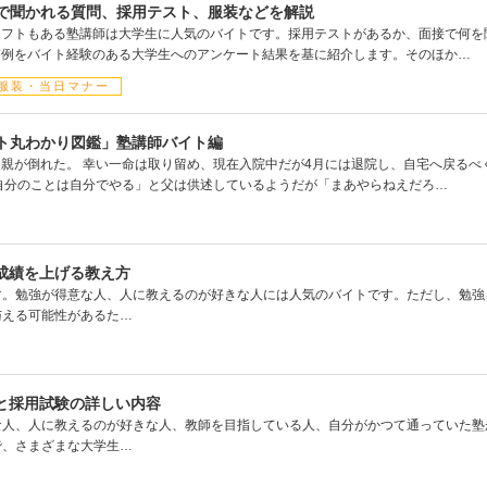
で聞かれる質問、採用テスト、服装などを解説
シフトもある塾講師は大学生に人気のバイトです。採用テストがあるか、面接で何を
答例をバイト経験のある大学生へのアンケート結果を基に紹介します。そのほか…
服装・当日マナー
ト丸わかり図鑑」塾講師バイト編
親が倒れた。 幸い一命は取り留め、現在入院中だが4月には退院し、自宅へ戻るべ
自分のことは自分でやる」と父は供述しているようだが「まあやらねえだろ…
成績を上げる教え方
す。勉強が得意な人、人に教えるのが好きな人には人気のバイトです。ただし、勉強
与える可能性があるた…
と採用試験の詳しい内容
な人、人に教えるのが好きな人、教師を目指している人、自分がかつて通っていた塾
で、さまざまな大学生…