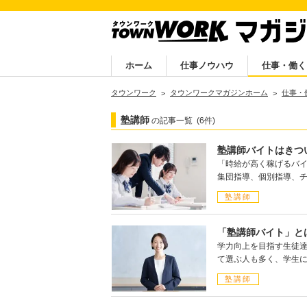
ホーム
仕事ノウハウ
仕事・働く
タウンワーク
タウンワークマガジンホーム
仕事・
塾講師
の記事一覧
(6件)
塾講師バイトはきつ
「時給が高く稼げるバ
集団指導、個別指導、
塾講師
「塾講師バイト」と
学力向上を目指す生徒
て選ぶ人も多く、学生
塾講師