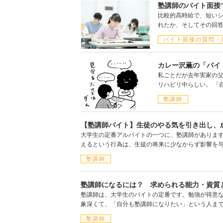
塾講師のバイト面接
比較的高時給で、短い
れたか、そしてその回
バイト面接の質問・
カレー沢薫の「バイ
私ごとだが去年実家の父
リハビリ中らしい。 「
塾講師
【塾講師バイト】生徒のやる気を引き出し、
大学生の定番アルバイトの一つに、塾講師がありま
えるという行為は、生徒の将来に少なからず影響を
塾講師
塾講師になるには？ 求められる能力・資質
塾講師は、大学生のバイトの定番です。勉強が得意
象深くて、「自分も塾講師になりたい」という人ま
塾講師