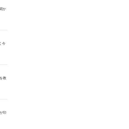
聞か
く今
を教
が印