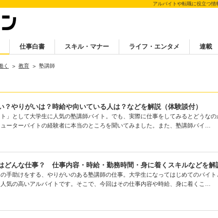
アルバイトや転職に役立つ情
仕事白書
スキル・マナー
ライフ・エンタメ
連載
働く
教育
塾講師
い？やりがいは？時給や向いている人は？などを解説（体験談付）
イト」として大学生に人気の塾講師バイト。でも、実際に仕事をしてみるとどうなの
チューターバイトの経験者に本当のところを聞いてみました。また、塾講師バイ…
はどんな仕事？ 仕事内容・時給・勤務時間・身に着くスキルなどを解
達の手助けをする、やりがいのある塾講師の仕事。大学生になってはじめてのバイト
に人気の高いアルバイトです。そこで、今回はその仕事内容や時給、身に着くこ…