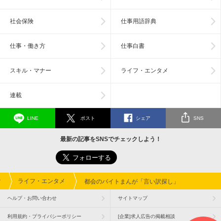
社会保険
仕事用語辞典
仕事・働き方
仕事白書
スキル・マナー
ライフ・エンタメ
連載
LINE
ポスト
シェア
SNS
最新の記事をSNSでチェックしよう！
P
ライフ・エンタメ
都会のバイトまんが「言い訳探し」
ヘルプ・お問い合わせ
サイトマップ
利用規約・プライバシーポリシー
[企業]求人広告の掲載相談