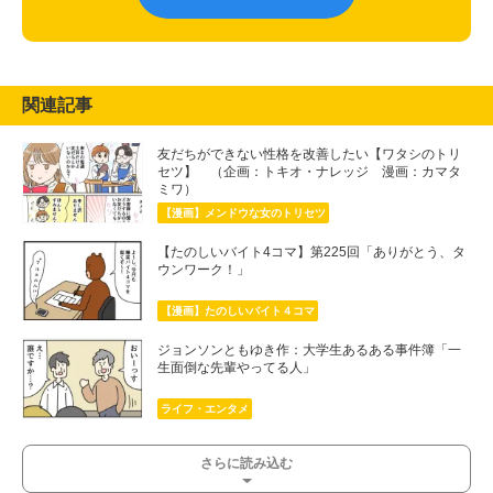
関連記事
友だちができない性格を改善したい【ワタシのトリ
セツ】 （企画：トキオ・ナレッジ 漫画：カマタ
ミワ）
【漫画】メンドウな女のトリセツ
【たのしいバイト4コマ】第225回「ありがとう、タ
ウンワーク！」
【漫画】たのしいバイト４コマ
ジョンソンともゆき作：大学生あるある事件簿「一
生面倒な先輩やってる人」
ライフ・エンタメ
さらに読み込む