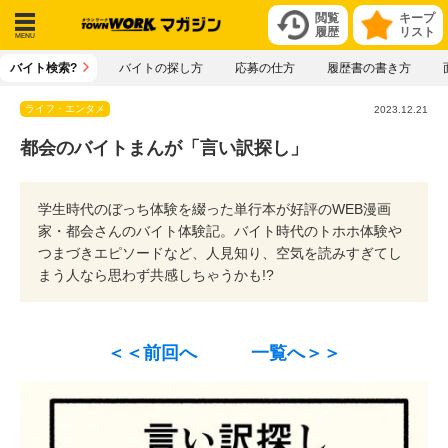
閲覧
キープ
履歴
リスト
メニ
バイト検索?
バイトの探し方
応募の仕方
履歴書の書き方
ュー
ライフ・エンタメ
2023.12.21
都会のバイトまんが「言い訳探し」
学生時代のぼっち体験を綴った単行本が好評のWEB漫画
家・都会さんのバイト体験記。バイト時代のトホホ体験や
つまづきエピソードなど、人見知り、空気を読みすぎてし
まう人なら思わず共感しちゃうかも!?
＜＜前回へ
一覧へ＞＞