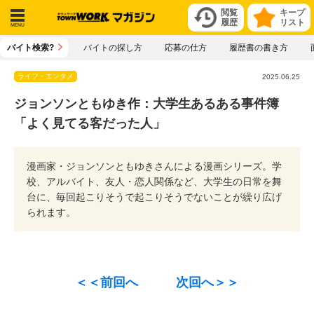
閲覧
キープ
履歴
リスト
メニ
バイト検索?
バイトの探し方
応募の仕方
履歴書の書き方
ュー
ライフ・エンタメ
2025.06.25
ジョンソンともゆき作：大学生あるある事件簿
「よく見てる客だった人」
漫画家・ジョンソンともゆきさんによる漫画シリーズ。学
校、アルバイト、友人・恋人関係など、大学生の日常を舞
台に、毎回起こりそうで起こりそうでないことが繰り広げ
られます。
＜＜前回へ
次回へ＞＞