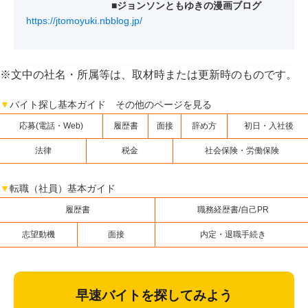
■ジョンソンともゆきの漫画ブログ
https://jtomoyuki.nbblog.jp/
※文中の社名・所属等は、取材時または更新時のものです。
▼
バイト探し基本ガイド その他のページを見る
応募(電話・Web)
履歴書
面接
辞め方
初日・入社後
法律
税金
社会保険・労働保険
▼
転職（社員）基本ガイド
履歴書
職務経歴書/自己PR
志望動機
面接
内定・退職手続き
早速バイトを探してみよう