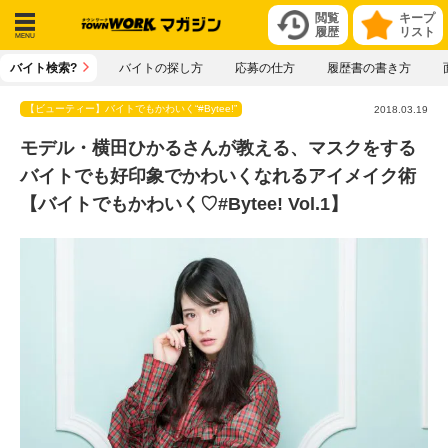
閲覧
キープ
履歴
リスト
メニ
バイト検索?
バイトの探し方
応募の仕方
履歴書の書き方
ュー
【ビューティー】バイトでもかわいく“#Bytee!”
2018.03.19
モデル・横田ひかるさんが教える、マスクをする
バイトでも好印象でかわいくなれるアイメイク術
【バイトでもかわいく♡#Bytee! Vol.1】