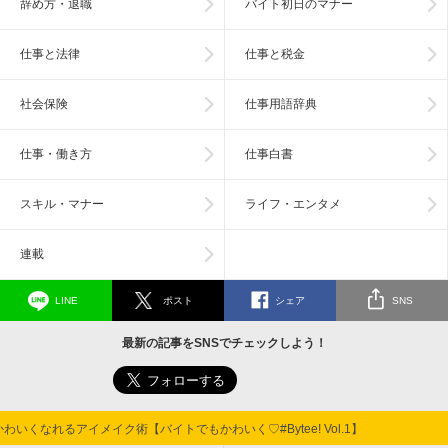
辞め方・退職
バイト初日のマナー
仕事と法律
仕事と税金
社会保険
仕事用語辞典
仕事・働き方
仕事白書
スキル・マナー
ライフ・エンタメ
連載
LINE
ポスト
シェア
SNS
最新の記事をSNSでチェックしよう！
なれるアイメイク術【バイトでもかわいく♡#Bytee! Vol.1】