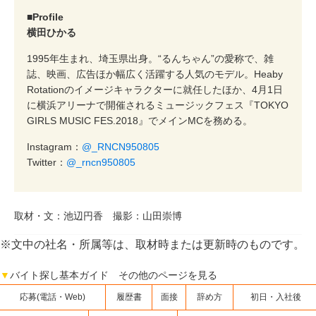
■Profile
横田ひかる
1995年生まれ、埼玉県出身。“るんちゃん”の愛称で、雑
誌、映画、広告ほか幅広く活躍する人気のモデル。Heaby
Rotationのイメージキャラクターに就任したほか、4月1日
に横浜アリーナで開催されるミュージックフェス『TOKYO
GIRLS MUSIC FES.2018』でメインMCを務める。
Instagram：
@_RNCN950805
Twitter：
@_rncn950805
取材・文：池辺円香 撮影：山田崇博
※文中の社名・所属等は、取材時または更新時のものです。
▼
バイト探し基本ガイド その他のページを見る
応募(電話・Web)
履歴書
面接
辞め方
初日・入社後