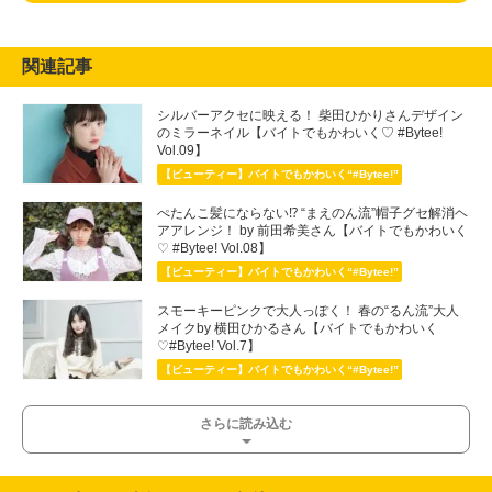
関連記事
シルバーアクセに映える！ 柴田ひかりさんデザイン
のミラーネイル【バイトでもかわいく♡ #Bytee!
Vol.09】
【ビューティー】バイトでもかわいく“#Bytee!”
ぺたんこ髪にならない⁉ “まえのん流”帽子グセ解消ヘ
アアレンジ！ by 前田希美さん【バイトでもかわいく
♡ #Bytee! Vol.08】
【ビューティー】バイトでもかわいく“#Bytee!”
スモーキーピンクで大人っぽく！ 春の“るん流”大人
メイクby 横田ひかるさん【バイトでもかわいく
♡#Bytee! Vol.7】
【ビューティー】バイトでもかわいく“#Bytee!”
さらに読み込む