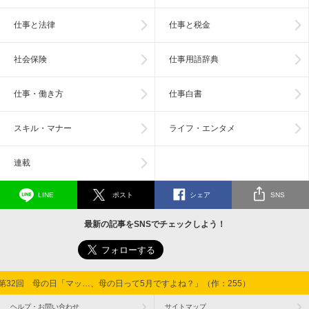
仕事と法律
仕事と税金
社会保険
仕事用語辞典
仕事・働き方
仕事白書
スキル・マナー
ライフ・エンタメ
連載
LINE
ポスト
シェア
SNS
最新の記事をSNSでチェックしよう！
第32回 母の日「マッ…、母の日って5月ですよね？」（作：255）
ヘルプ・お問い合わせ
サイトマップ