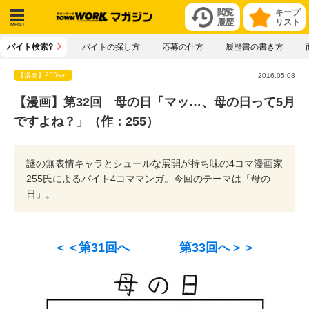
閲覧
キープ
履歴
リスト
メニ
バイト検索?
バイトの探し方
応募の仕方
履歴書の書き方
ュー
【漫画】255san
2016.05.08
【漫画】第32回 母の日「マッ…、母の日って5月
ですよね？」（作：255）
謎の無表情キャラとシュールな展開が持ち味の4コマ漫画家
255氏によるバイト4コママンガ。今回のテーマは「母の
日」。
＜＜第31回へ
第33回へ＞＞