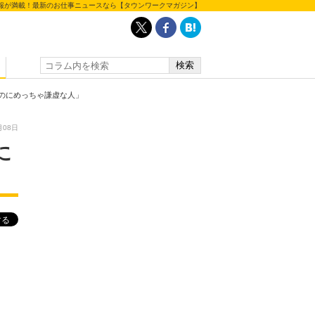
報が満載！最新のお仕事ニュースなら【タウンワークマガジン】
なのにめっちゃ謙虚な人」
月08日
に