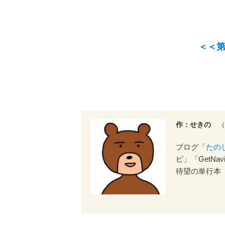
＜＜第
作：せきの
（
ブログ「
たの
ピ」「GetNa
待望の単行本