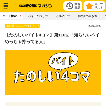
閲覧
キープ
履歴
リスト
メニ
バイト検索?
バイトの探し方
応募の仕方
履歴書の書き方
ュー
【漫画】たのしいバイト４コマ
2021.03.09
【たのしいバイト4コマ】第116回「知らないペイ
めっちゃ持ってる人」