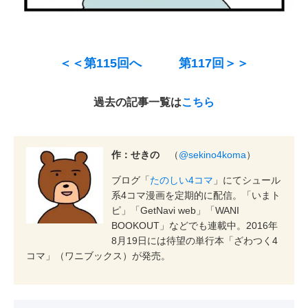
＜＜第115回へ
第117回＞＞
過去の記事一覧は
こちら
作：せきの
（
@sekino4koma
）
ブログ「
たのしい4コマ
」にてシュール
系4コマ漫画を定期的に配信。「いまト
ピ」「GetNavi web」「WANI
BOOKOUT」などでも連載中。2016年
8月19日には待望の単行本「ざわつく4
コマ」（ワニブックス）が発売。