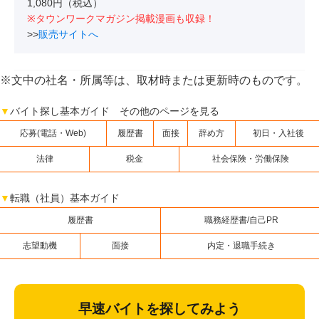
1,080円（税込）
※タウンワークマガジン掲載漫画も収録！
>>
販売サイトへ
※文中の社名・所属等は、取材時または更新時のものです。
▼
バイト探し基本ガイド その他のページを見る
応募(電話・Web)
履歴書
面接
辞め方
初日・入社後
法律
税金
社会保険・労働保険
▼
転職（社員）基本ガイド
履歴書
職務経歴書/自己PR
志望動機
面接
内定・退職手続き
早速バイトを探してみよう