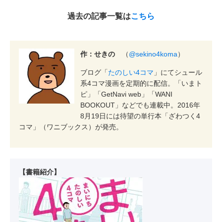
過去の記事一覧は
こちら
作：せきの
（
@sekino4koma
）
ブログ「
たのしい4コマ
」にてシュール
系4コマ漫画を定期的に配信。「いまト
ピ」「GetNavi web」「WANI
BOOKOUT」などでも連載中。2016年
8月19日には待望の単行本「ざわつく4
コマ」（ワニブックス）が発売。
【書籍紹介】