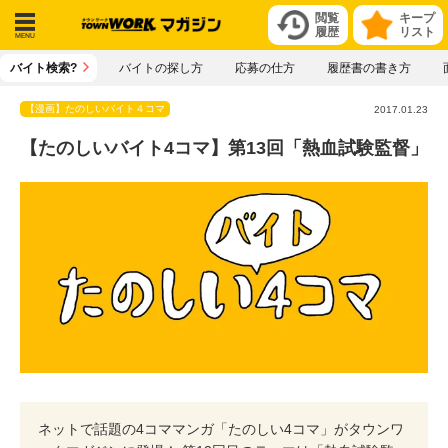
閲覧
キープ
履歴
リスト
メニ
バイト検索?
バイトの探し方
応募の仕方
履歴書の書き方
ュー
【漫画】たのしいバイト４コマ
2017.01.23
【たのしいバイト4コマ】第13回「熱血試験監督」
ネットで話題の4コママンガ「たのしい4コマ」がタウンワ