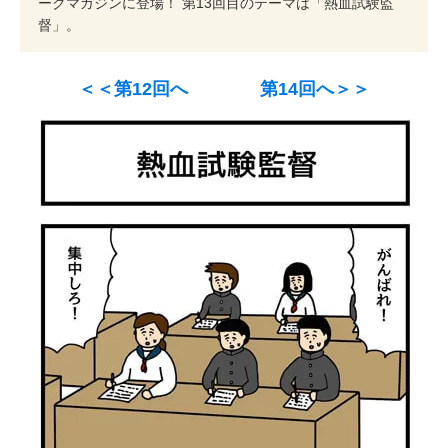
ークマガジンに登場！ 第13回目のテーマは「熱血試験監
督」。
＜＜第12回へ
第14回へ＞＞