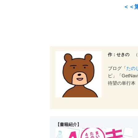
＜＜第
作：せきの
（
ブログ「
たの
ピ」「GetNa
待望の単行本
【書籍紹介】