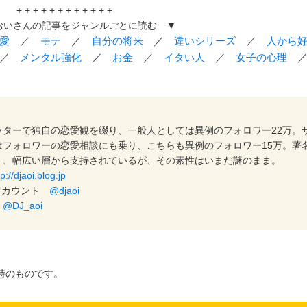
+ + + + + + + + + + + +
おいさんの記事をジャンルごとに読む ▼
愛
／
モテ
／
自分の将来
／
違いシリーズ
／
人から
／
メンタル強化
／
お金
／
イタい人
／
女子の心理
ッターで独自の恋愛観を綴り、一般人としては異例のフォロワー22万。
はフォロワーの恋愛相談にも乗り、こちらも異例のフォロワー15万。著
く、幅広い層から支持されているが、その素性はいまだ謎のまま。
tp://djaoi.blog.jp
インアカウント
@djaoi
ト
@DJ_aoi
時のものです。