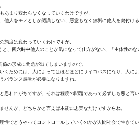
。
もあまり変わらなくなっていくわけですが、
、他人をモノとしか認識しない、悪意もなく無垢に他人を傷付け
の態度は変わっていくわけですが、
まうと、四六時中他人のことが気になって仕方がない、「主体性のな
間関係の形成に問題が出てしまいますので、
いくためには、人によってはほどほどにサイコパスになり、人に
うバランス感覚が必要になりますね。
と思われがちですが、それは程度の問題であって必ずしも悪と言
ませんが、どちらかと言えば本能に忠実なだけですからね。
理性でどうやってコントロールしていくのかが人間社会で生きて