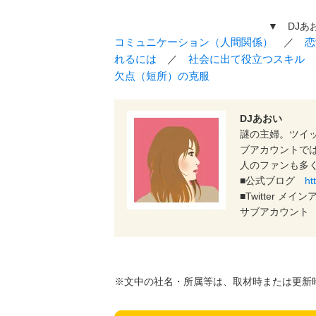
▼ DJあ
コミュニケーション（人間関係）
／
恋
れるには
／
社会に出て役立つスキル
欠点（短所）の克服
DJあおい
謎の主婦。ツイ
ブアカウントで
人のファンも多
■公式ブログ
ht
■Twitter メ
サブアカウン
※文中の社名・所属等は、取材時または更新