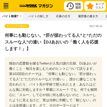
閲覧
キープ
履歴
リスト
メニ
バイト検索?
バイトの探し方
応募の仕方
履歴書の書き方
ュー
【コラム】DJあおい
2017.06.19
何事にも動じない。“肝が据わってる人”と“ただの
スルーな人”の違い【DJあおいの「働く人を応援
します！」】
独自の恋愛観を綴るTwitterが人気の謎の主婦、DJあおいが
働くこと・毎日を楽しむためのヒントについて語ります。
第102回目のテーマは、『何事にも動じない。“肝が据わっ
てる人”と“ただのスルーな人”の違い』。誰かに嫌なことを
言われたり、バイト先や学校で怒られたとき…あなたはど
んな風に対処しますか？華麗にスルー？ でも、何でも無関
心に「スルー」して心や頭に何も残らないのと、スルーし
たように見えるけど、実は冷静に判断して「動じない」の
とは全然違います。さて、そのボーダーとは？