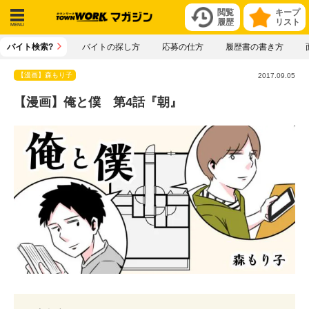
閲覧
キープ
履歴
リスト
メニ
バイト検索?
バイトの探し方
応募の仕方
履歴書の書き方
ュー
【漫画】森もり子
2017.09.05
【漫画】俺と僕 第4話『朝』