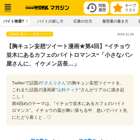
閲覧
キープ
履歴
リスト
メニ
バイト検索?
バイトの探し方
応募の仕方
履歴書の書き方
ュー
【漫画】胸キュン妄想ツイート
2016.11.28
【胸キュン妄想ツイート漫画★第4回】“イチョウ
並木にあるカフェのバイトロマンス“「小さなパン
屋さんに、イケメン店長…」
Twitterで話題の“
さえりさん
”の胸キュン妄想ツイートを、
これまた話題の漫画家“
山科ティナ
”さんがリアルに描き起
こし！
第4回めのテーマは、“イチョウ並木にあるカフェのバイト
ロマンス”。イチョウの葉が舞い落ちる中、急いでバイト先
にたどり着くと…♡