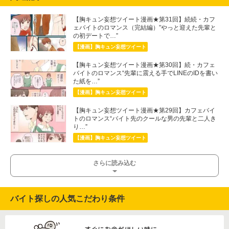
【胸キュン妄想ツイート漫画★第31回】続続・カフ
ェバイトのロマンス（完結編）”やっと迎えた先輩と
の初デートで…”
【漫画】胸キュン妄想ツイート
【胸キュン妄想ツイート漫画★第30回】続・カフェ
バイトのロマンス“先輩に震える手でLINEのIDを書い
た紙を…”
【漫画】胸キュン妄想ツイート
【胸キュン妄想ツイート漫画★第29回】カフェバイ
トのロマンス“バイト先のクールな男の先輩と二人き
り…”
【漫画】胸キュン妄想ツイート
さらに読み込む
バイト探しの人気こだわり条件