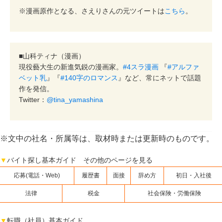
※漫画原作となる、さえりさんの元ツイートは
こちら
。
■山科ティナ（漫画）
現役藝大生の新進気鋭の漫画家。
#4スラ漫画
『
#アルファ
ベット乳
』『
#140字のロマンス
』など、常にネットで話題
作を発信。
Twitter：
@tina_yamashina
※文中の社名・所属等は、取材時または更新時のものです。
▼
バイト探し基本ガイド その他のページを見る
応募(電話・Web)
履歴書
面接
辞め方
初日・入社後
法律
税金
社会保険・労働保険
▼
転職（社員）基本ガイド