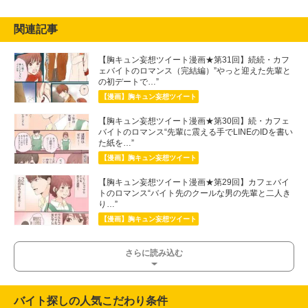
関連記事
【胸キュン妄想ツイート漫画★第31回】続続・カフ
ェバイトのロマンス（完結編）”やっと迎えた先輩と
の初デートで…”
【漫画】胸キュン妄想ツイート
【胸キュン妄想ツイート漫画★第30回】続・カフェ
バイトのロマンス“先輩に震える手でLINEのIDを書い
た紙を…”
【漫画】胸キュン妄想ツイート
【胸キュン妄想ツイート漫画★第29回】カフェバイ
トのロマンス“バイト先のクールな男の先輩と二人き
り…”
【漫画】胸キュン妄想ツイート
さらに読み込む
バイト探しの人気こだわり条件