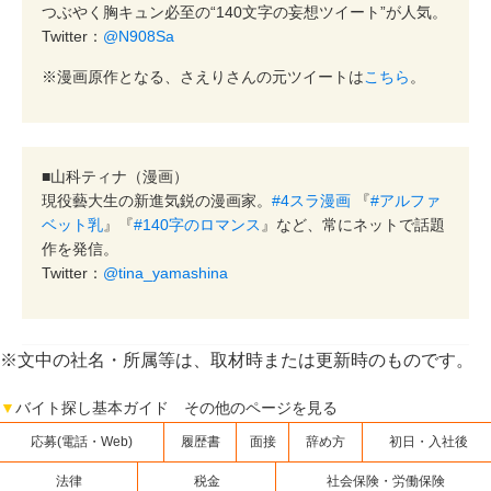
つぶやく胸キュン必至の“140文字の妄想ツイート”が人気。
Twitter：
@N908Sa
※漫画原作となる、さえりさんの元ツイートは
こちら
。
■山科ティナ（漫画）
現役藝大生の新進気鋭の漫画家。
#4スラ漫画
『
#アルファ
ベット乳
』『
#140字のロマンス
』など、常にネットで話題
作を発信。
Twitter：
@tina_yamashina
※文中の社名・所属等は、取材時または更新時のものです。
▼
バイト探し基本ガイド その他のページを見る
応募(電話・Web)
履歴書
面接
辞め方
初日・入社後
法律
税金
社会保険・労働保険