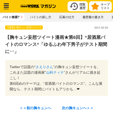
閲覧
キープ
履歴
リスト
メニ
バイト検索?
バイトの探し方
応募の仕方
履歴書の書き方
ュー
【漫画】胸キュン妄想ツイート
2017.02.03
【胸キュン妄想ツイート漫画★第6回】“居酒屋バ
イトのロマンス“「ゆるふわ年下男子がテスト期間
に‥」
Twitterで話題の“
さえりさん
”の胸キュン妄想ツイートを、
これまた話題の漫画家“
山科ティナ
”さんがリアルに描き起
こし！
第6回めのテーマは、“居酒屋バイトのロマンス”。こんな展
開なら、テスト期間にバイトもアリかも…❤
＜＜前の胸キュンへ
次の胸キュンへ＞＞