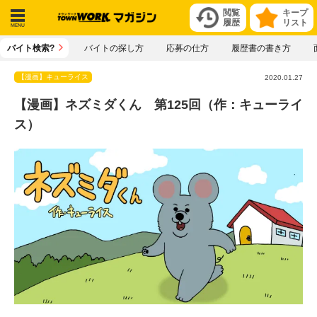
閲覧
キープ
履歴
リスト
メニ
バイト検索?
バイトの探し方
応募の仕方
履歴書の書き方
ュー
【漫画】キューライス
2020.01.27
【漫画】ネズミダくん 第125回（作：キューライ
ス）