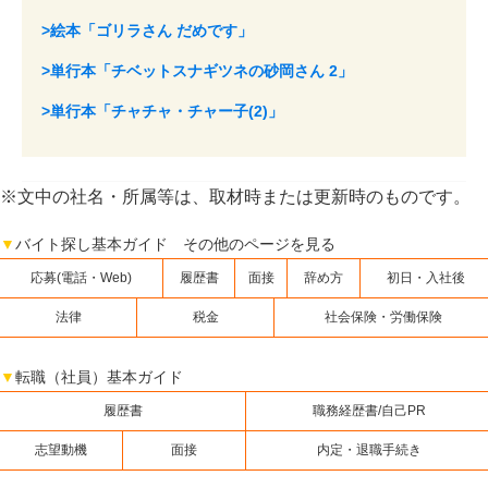
>絵本「ゴリラさん だめです」
>単行本「チベットスナギツネの砂岡さん 2」
>単行本「チャチャ・チャー子(2)」
※文中の社名・所属等は、取材時または更新時のものです。
▼
バイト探し基本ガイド その他のページを見る
応募(電話・Web)
履歴書
面接
辞め方
初日・入社後
法律
税金
社会保険・労働保険
▼
転職（社員）基本ガイド
履歴書
職務経歴書/自己PR
志望動機
面接
内定・退職手続き