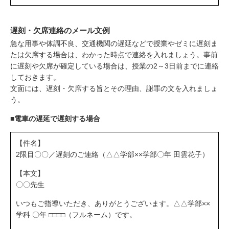
遅刻・欠席連絡のメール文例
急な用事や体調不良、交通機関の遅延などで授業やゼミに遅刻ま
たは欠席する場合は、わかった時点で連絡を入れましょう。事前
に遅刻や欠席が確定している場合は、授業の2～3日前までに連絡
しておきます。
文面には、遅刻・欠席する旨とその理由、謝罪の文を入れましょ
う。
■電車の遅延で遅刻する場合
【件名】
2限目〇〇／遅刻のご連絡（△△学部××学部〇年 田雲花子）
【本文】
〇〇先生
いつもご指導いただき、ありがとうございます。△△学部××
学科 〇年 □□□□（フルネーム）です。