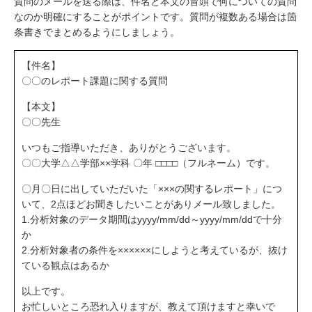
質問のメールを送る際は、件名と本文の冒頭で何についての質問
なのか明確にすることがポイントです。質問が複数ある場合は箇
条書きでまとめるようにしましょう。
【件名】
〇〇のレポート課題に関する質問
【本文】
〇〇先生
いつもご指導いただき、ありがとうございます。
〇〇大学△△学部××学科 〇年 □□□□（フルネーム）です。
〇月〇日に出していただいた「×××の関するレポート」につ
いて、2点ほどお聞きしたいことがありメール致しました。
1.分析対象のデータ期間はyyyy/mm/dd～yyyy/mm/ddで十分
か
2.分析対象者の条件を××××××にしようと考えているが、抜け
ている観点はあるか
以上です。
お忙しいところ恐れ入りますが、教えて頂けますと幸いで