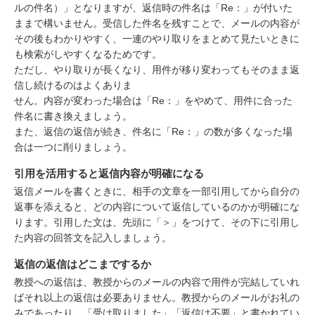
ルの件名）」となりますが、返信時の件名は「Re：」が付いた
ままで構いません。受信した件名を残すことで、メールの内容が
その後もわかりやすく、一連のやり取りをまとめて見たいときに
も検索がしやすくなるためです。
ただし、やり取りが長くなり、用件が移り変わってもそのまま返
信し続けるのはよくありま
せん。内容が変わった場合は「Re：」をやめて、用件に合った
件名に書き換えましょう。
また、返信の返信が続き、件名に「Re：」の数が多くなった場
合は一つに削りましょう。
引用を活用すると返信内容が明確になる
返信メールを書くときに、相手の文章を一部引用してから自分の
返事を添えると、どの内容について返信しているのかが明確にな
ります。引用した文は、先頭に「＞」をつけて、その下に引用し
た内容の回答文を記入しましょう。
返信の返信はどこまでするか
教授への返信は、教授からのメールの内容で用件が完結していれ
ばそれ以上の返信は必要ありません。教授からのメールがお礼の
みであったり、「受け取りました」「返信は不要」と書かれてい