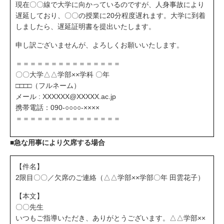
現在〇〇線で大学に向かっているのですが、人身事故により
遅延しており、〇〇の授業に20分程度遅れます。大学に到着
しましたら、遅延証明書を提出いたします。
申し訳ございませんが、よろしくお願いいたします。
＝＝＝＝＝＝＝＝＝＝＝＝＝＝＝
〇〇大学△△学部××学科 〇年
□□□□（フルネーム）
メール : XXXXXX@XXXXX.ac.jp
携帯電話：090-○○○○-××××
＝＝＝＝＝＝＝＝＝＝＝＝＝＝＝
■急な用事により欠席する場合
【件名】
2限目〇〇／欠席のご連絡（△△学部××学部〇年 田雲花子）
【本文】
〇〇先生
いつもご指導いただき、ありがとうございます。△△学部××