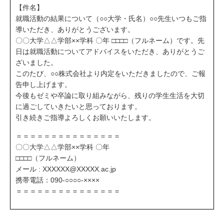
【件名】
就職活動の結果について（○○大学・氏名）○○先生いつもご指
導いただき、ありがとうございます。
〇〇大学△△学部××学科 〇年 □□□□（フルネーム）です。先
日は就職活動についてアドバイスをいただき、ありがとうご
ざいました。
このたび、○○株式会社より内定をいただきましたので、ご報
告申し上げます。
今後もゼミや卒論に取り組みながら、残りの学生生活を大切
に過ごしていきたいと思っております。
引き続きご指導よろしくお願いいたします。
＝＝＝＝＝＝＝＝＝＝＝＝＝＝＝
〇〇大学△△学部××学科 〇年
□□□□（フルネーム）
メール : XXXXXX@XXXXX.ac.jp
携帯電話：090-○○○○-××××
＝＝＝＝＝＝＝＝＝＝＝＝＝＝＝