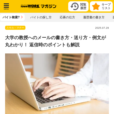
閲覧
キープ
履歴
リスト
メニ
バイト検索?
バイトの探し方
応募の仕方
履歴書の書き方
ュー
スキル・マナー
2025.07.29
大学の教授へのメールの書き方・送り方・例文が
丸わかり！ 返信時のポイントも解説