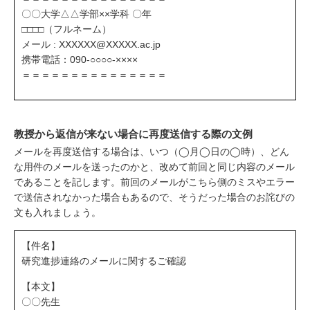
〇〇大学△△学部××学科 〇年
□□□□（フルネーム）
メール : XXXXXX@XXXXX.ac.jp
携帯電話：090-○○○○-××××
＝＝＝＝＝＝＝＝＝＝＝＝＝＝＝
教授から返信が来ない場合に再度送信する際の文例
メールを再度送信する場合は、いつ（◯月◯日の◯時）、どん
な用件のメールを送ったのかと、改めて前回と同じ内容のメール
であることを記します。前回のメールがこちら側のミスやエラー
で送信されなかった場合もあるので、そうだった場合のお詫びの
文も入れましょう。
【件名】
研究進捗連絡のメールに関するご確認
【本文】
〇〇先生