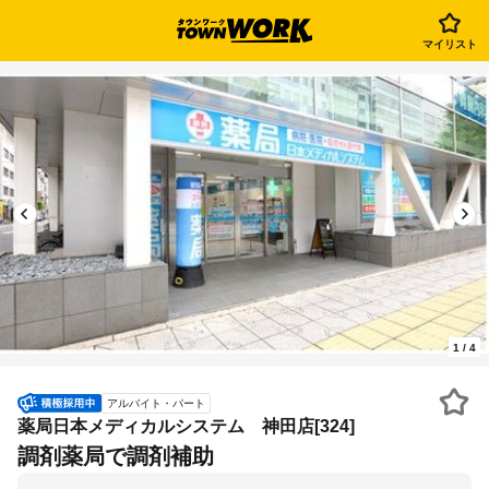
マイリスト
1
/
4
アルバイト・パート
薬局日本メディカルシステム 神田店[324]
調剤薬局で調剤補助