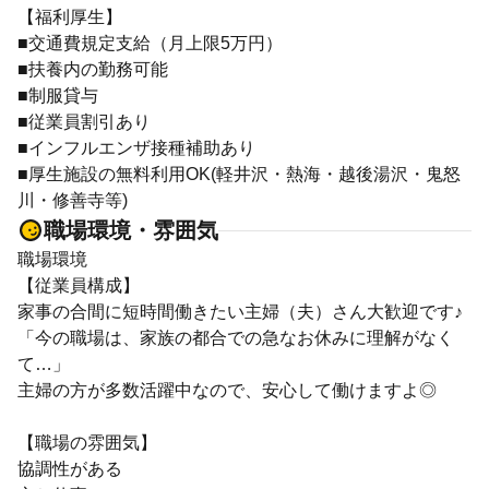
【福利厚生】
■交通費規定支給（月上限5万円）
■扶養内の勤務可能
■制服貸与
■従業員割引あり
■インフルエンザ接種補助あり
■厚生施設の無料利用OK(軽井沢・熱海・越後湯沢・鬼怒
川・修善寺等)
職場環境・雰囲気
職場環境
【従業員構成】
家事の合間に短時間働きたい主婦（夫）さん大歓迎です♪
「今の職場は、家族の都合での急なお休みに理解がなく
て…」
主婦の方が多数活躍中なので、安心して働けますよ◎
【職場の雰囲気】
協調性がある