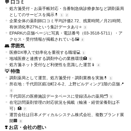
💬 口コミ
処方箋受付・お薬手帳対応・当番制急病診療参加など調剤薬局
としてのサービスを掲示💊
1
2
企業全体の薬剤師口コミ平均評価2.72、残業時間／月21時間、
有休消化率27%という集計データあり⭐
3
EPARKの店舗ページに写真・電話番号（03-3518-5711）・ア
クセス・受付情報が掲載されている🖼️
4
👥 雰囲気
医療DX導入で効率化を重視する職場💻
1
地域医療と連携する調剤中心の業務環境🏥
5
処方箋ネット受付など利便性を意識した運営📱
4
💡 特徴
調剤薬局として運営。処方箋受付・調剤業務を実施💊
1
所在地：千代田区鍛冶町2-6-2、上野ビルディング1階の店舗📍
6
千代田区の医療施設データベースに登録済みの薬局🗂️
5
在宅訪問薬剤管理の対応状況を掲載（輸液・経管栄養剤は不
可）🏥
7
運営会社は日本メディカルシステム株式会社、複数ブランド展
開🏢
8
❣️ お店・会社の想い