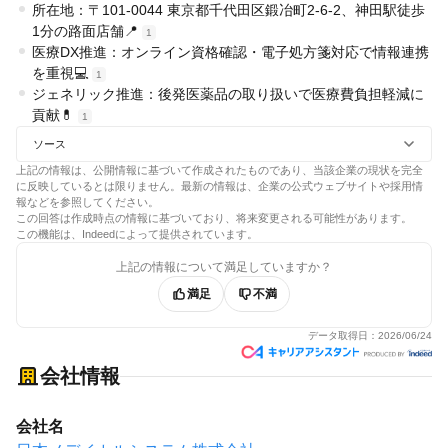
所在地：〒101-0044 東京都千代田区鍛冶町2-6-2、神田駅徒歩
1分の路面店舗📍
1
医療DX推進：オンライン資格確認・電子処方箋対応で情報連携
を重視💻
1
ジェネリック推進：後発医薬品の取り扱いで医療費負担軽減に
貢献💊
1
ソース
上記の情報は、公開情報に基づいて作成されたものであり、当該企業の現状を完全
に反映しているとは限りません。最新の情報は、企業の公式ウェブサイトや採用情
報などを参照してください。
この回答は作成時点の情報に基づいており、将来変更される可能性があります。
この機能は、Indeedによって提供されています。
上記の情報について満足していますか？
満足
不満
データ取得日：
2026/06/24
会社情報
会社名