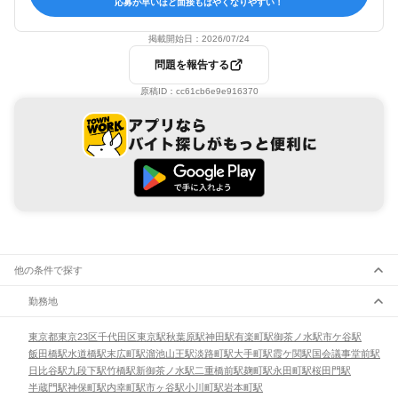
応募が早いほど面接もはやくなりやすい！
掲載開始日：
2026/07/24
問題を報告する
原稿ID：
cc61cb6e9e916370
他の条件で探す
勤務地
東京都
東京23区
千代田区
東京駅
秋葉原駅
神田駅
有楽町駅
御茶ノ水駅
市ケ谷駅
飯田橋駅
水道橋駅
末広町駅
溜池山王駅
淡路町駅
大手町駅
霞ケ関駅
国会議事堂前駅
日比谷駅
九段下駅
竹橋駅
新御茶ノ水駅
二重橋前駅
麹町駅
永田町駅
桜田門駅
半蔵門駅
神保町駅
内幸町駅
市ヶ谷駅
小川町駅
岩本町駅