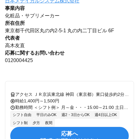
日本メデイカルシステム株式会社
事業内容
化粧品・サプリメーカー
所在住所
東京都千代田区丸の内2-5-1 丸の内二丁目ビル 6F
代表者
高木友直
応募に関するお問い合わせ
0120004425
アクセス ＪＲ京浜東北線 神田（東京都）東口徒歩約2分、ＪＲ山手線 神田（東京都）東口徒歩約2分、ＪＲ中央本線 神田（東京都）東口徒歩約2分
時給1,400円～1,500円
勤務時間 ＜シフト例＞ 月～金・・・15:00～21:00 土日・・・9：00～18：00 の内 4～5時間程度 ◆週2日～4日、1日4～6時間 ◆平日午後メイン、土日も含めシフトに入れる方歓迎！ ◆平日のみOK 働き方、シフトご相談可 ◆月毎のシフト制 ◆お子様の学校行事などでの勤務調整もOK！ ◆自転車通勤可
シフト自由
平日のみOK
週2・3日からOK
週4日以上OK
シフト制
夕方
夜間
応募へ