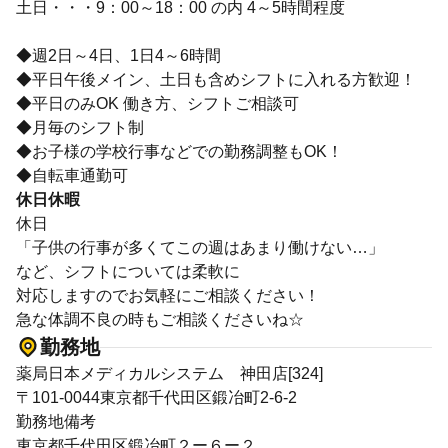
土日・・・9：00～18：00 の内 4～5時間程度
◆週2日～4日、1日4～6時間
◆平日午後メイン、土日も含めシフトに入れる方歓迎！
◆平日のみOK 働き方、シフトご相談可
◆月毎のシフト制
◆お子様の学校行事などでの勤務調整もOK！
◆自転車通勤可
休日休暇
休日
「子供の行事が多くてこの週はあまり働けない…」
など、シフトについては柔軟に
対応しますのでお気軽にご相談ください！
急な体調不良の時もご相談くださいね☆
勤務地
薬局日本メディカルシステム 神田店[324]
〒101-0044東京都千代田区鍛冶町2-6-2
勤務地備考
東京都千代田区鍛冶町２ー６ー２