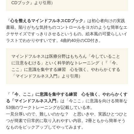
CDブック』より引用）
『
心を整えるマインドフルネスCDブック
』は初心者向けの実践
書籍。陥りがちな気持ちのコントロールをヨガのような簡単なエ
クササイズですっきりさせるというもの。絵本風の可愛らしいイ
ラストでわかりやすいです。4曲約40分のCD付き。
マインドフルネスは医療分野はもちろん「今していること
に注意をむける」といく科学的なトレーニング（『「今、
ここ」に意識を集中する練習 心を強く、やわらかくする
「マインドフルネス入門』より引用）
『
「今、ここ」に意識を集中する練習 心を強く、やわらかくす
る「マインドフルネス入門
』は「今ここ」に意識を向ける簡単な
53個のワークトレーニングが記載している本。
一見分厚いので、難しいのかな？ と思いきや、実践ひとつひと
つが簡素で日常的に取り入れやすい内容。2冊ともから簡単そう
なものをピックアップしてやってみます。