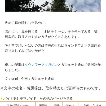
改めて晴れ晴れした気分に。
ほかにも「風を感じる」「利き手じゃない手を使ってみる」等、
日常的に取り入れやすい方法がたくさんあります。
考え事で頭いっぱいの方は普段の生活にマインドフルネス瞑想を
取り入れてみてはいかが？
※この記事は
タウンワークマガジン
とガジェット通信で共同制作
しました。
文：erini 企画：ガジェット通信
※文中の社名・所属等は、取材時または更新時のものです。
▼
バイト探し基本ガイド その他のページを見る
応募(電話・Web)
履歴書
面接
辞め方
初日・入社後