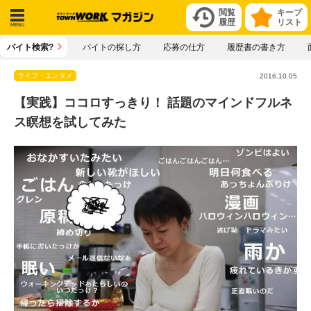
閲覧
キープ
履歴
リスト
メニ
バイト検索?
バイトの探し方
応募の仕方
履歴書の書き方
ュー
ライフ・エンタメ
2016.10.05
【実践】ココロすっきり！ 話題のマインドフルネ
ス瞑想を試してみた