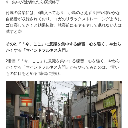
4．集中が途切れたら瞑想終了！
付属の音楽には、4曲入っており、小鳥のさえずり声や穏やかな
自然音が収録されており、ヨガのリラックストレーニングように
ゴロ寝してきくと効果抜群。就寝前にモヤモヤして眠れない人は
試すと◎
その2.『「今、ここ」に意識を集中する練習 心を強く、やわら
かくする「マインドフルネス入門』
2冊目『「今、ここ」に意識を集中する練習 心を強く、やわら
かくする「マインドフルネス入門』からやってみたのは、“青い
ものに目をとめる”練習に挑戦。