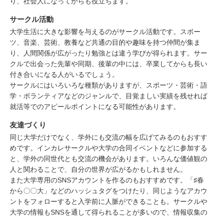
り、社会人になってからも役立ちます。
サークル活動
大学生活に大きな影響を与えるのがサークル活動です。スポー
ツ、音楽、芸術、教養など共通の目的や趣味を持つ仲間が集ま
り、人間関係が広がったり勉強とは違う学びが得られます。サー
クルで出会った先輩や同期、後輩の中には、卒業してからも長い
付き合いになる人がいるでしょう。
サークルにはいろいろな種類がありますが、スポーツ・芸術・語
学・ボランティアなどのジャンルで、目覚ましい実績を残せれば
就活等でのアピールポイントになる可能性があります。
友達づくり
同じ大学だけでなく、学外にも交流の幅を広げてみるのもおすす
めです。インカレサークルや大学の合同イベントなどに参加する
と、学外の同世代とも交流の機会があります。いろんな価値観の
人と関わることで、自分の世界が広がるかもしれません。
また大学専用のSNSアカウントを作るのもおすすめです。「♯春
から〇〇大」などのハッシュタグをつけたり、同じようなアカウ
ントをフォローすると入学前に人脈ができることも。サークルや
大学の情報もSNSを通して得られることが多いので、情報収集の