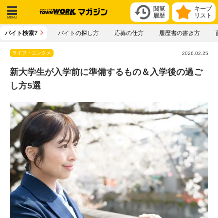
閲覧
キープ
履歴
リスト
メニ
バイト検索?
バイトの探し方
応募の仕方
履歴書の書き方
ュー
ライフ・エンタメ
2026.02.25
新大学生が入学前に準備するもの＆入学後の過ご
し方5選