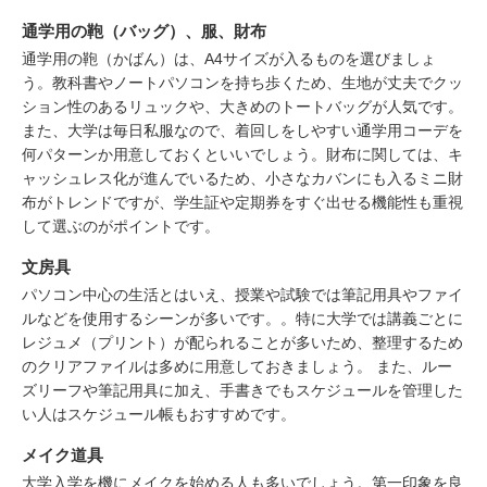
通学用の鞄（バッグ）、服、財布
通学用の鞄（かばん）は、A4サイズが入るものを選びましょ
う。教科書やノートパソコンを持ち歩くため、生地が丈夫でクッ
ション性のあるリュックや、大きめのトートバッグが人気です。
また、大学は毎日私服なので、着回しをしやすい通学用コーデを
何パターンか用意しておくといいでしょう。財布に関しては、キ
ャッシュレス化が進んでいるため、小さなカバンにも入るミニ財
布がトレンドですが、学生証や定期券をすぐ出せる機能性も重視
して選ぶのがポイントです。
文房具
パソコン中心の生活とはいえ、授業や試験では筆記用具やファイ
ルなどを使用するシーンが多いです。。特に大学では講義ごとに
レジュメ（プリント）が配られることが多いため、整理するため
のクリアファイルは多めに用意しておきましょう。 また、ルー
ズリーフや筆記用具に加え、手書きでもスケジュールを管理した
い人はスケジュール帳もおすすめです。
メイク道具
大学入学を機にメイクを始める人も多いでしょう。第一印象を良