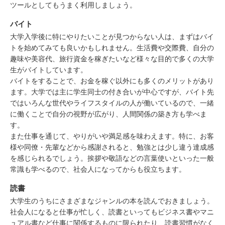
ツールとしてもうまく利用しましょう。
バイト
大学入学後に特にやりたいことが見つからない人は、まずはバイ
トを始めてみても良いかもしれません。生活費や交際費、自分の
趣味や美容代、旅行資金を稼ぎたいなど様々な目的で多くの大学
生がバイトしています。
バイトをすることで、お金を稼ぐ以外にも多くのメリットがあり
ます。大学では主に学生同士の付き合いが中心ですが、バイト先
ではいろんな世代やライフスタイルの人が働いているので、一緒
に働くことで自分の視野が広がり、人間関係の築き方も学べま
す。
また仕事を通じて、やりがいや満足感を味わえます。特に、お客
様や同僚・先輩などから感謝されると、勉強とは少し違う達成感
を感じられるでしょう。挨拶や敬語などの言葉使いといった一般
常識も学べるので、社会人になってからも役立ちます。
読書
大学生のうちにさまざまなジャンルの本を読んでおきましょう。
社会人になると仕事が忙しく、読書といってもビジネス書やマニ
ュアル書など仕事に関係するものに限られたり、読書習慣がなく