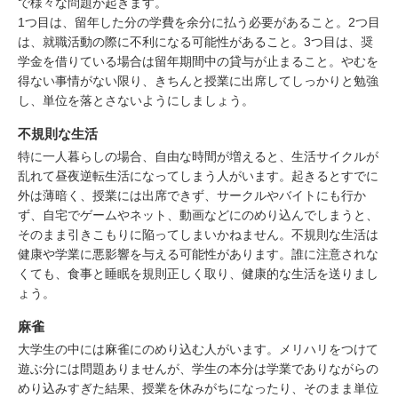
で様々な問題が起きます。
1つ目は、留年した分の学費を余分に払う必要があること。2つ目
は、就職活動の際に不利になる可能性があること。3つ目は、奨
学金を借りている場合は留年期間中の貸与が止まること。やむを
得ない事情がない限り、きちんと授業に出席してしっかりと勉強
し、単位を落とさないようにしましょう。
不規則な生活
特に一人暮らしの場合、自由な時間が増えると、生活サイクルが
乱れて昼夜逆転生活になってしまう人がいます。起きるとすでに
外は薄暗く、授業には出席できず、サークルやバイトにも行か
ず、自宅でゲームやネット、動画などにのめり込んでしまうと、
そのまま引きこもりに陥ってしまいかねません。不規則な生活は
健康や学業に悪影響を与える可能性があります。誰に注意されな
くても、食事と睡眠を規則正しく取り、健康的な生活を送りまし
ょう。
麻雀
大学生の中には麻雀にのめり込む人がいます。メリハリをつけて
遊ぶ分には問題ありませんが、学生の本分は学業でありながらの
めり込みすぎた結果、授業を休みがちになったり、そのまま単位