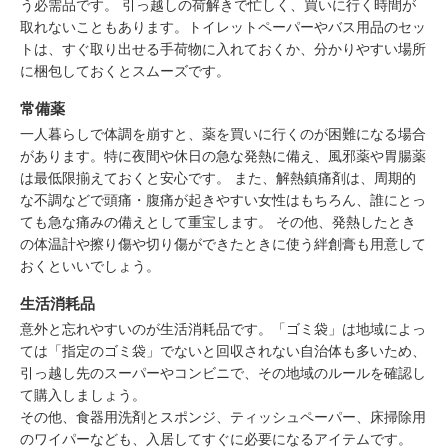
う必需品です。 引っ越しの荷解きで忙しく、買いに行く時間が
取れないこともあります。トイレットペーパーやバス用品のセッ
トは、すぐ取り出せる手荷物に入れておくか、分かりやすい場所
に梱包しておくとスムーズです。
常備薬
一人暮らしで体調を崩すと、薬を買いに行くのが困難になる場合
があります。特に夜間や休日の急な発熱に備え、風邪薬や胃腸薬
は最低限揃えておくと安心です。 また、解熱鎮痛剤は、周期的
な不調などで頭痛・腹痛が起きやすい女性はもちろん、誰にとっ
ても急な痛みの備えとして重宝します。 その他、発熱したとき
の体温計や擦り傷や切り傷ができたときに使う絆創膏も用意して
おくといいでしょう。
生活消耗品
意外と忘れやすいのが生活消耗品です。「ゴミ袋」は地域によっ
ては「指定のゴミ袋」でないと回収されない自治体も多いため、
引っ越し先のスーパーやコンビニで、その地域のルールを確認し
て購入しましょう。
その他、食器用洗剤とスポンジ、ティッシュペーパー、床掃除用
のワイパーなども、入居してすぐに必要になるアイテムです。