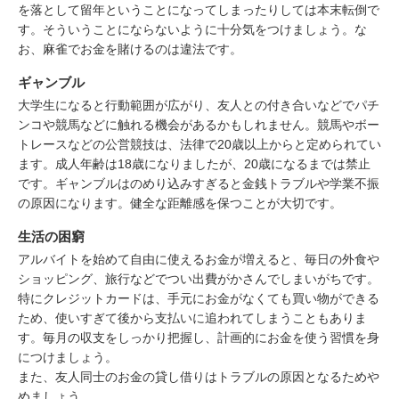
を落として留年ということになってしまったりしては本末転倒で
す。そういうことにならないように十分気をつけましょう。な
お、麻雀でお金を賭けるのは違法です。
ギャンブル
大学生になると行動範囲が広がり、友人との付き合いなどでパチ
ンコや競馬などに触れる機会があるかもしれません。競馬やボー
トレースなどの公営競技は、法律で20歳以上からと定められてい
ます。成人年齢は18歳になりましたが、20歳になるまでは禁止
です。ギャンブルはのめり込みすぎると金銭トラブルや学業不振
の原因になります。健全な距離感を保つことが大切です。
生活の困窮
アルバイトを始めて自由に使えるお金が増えると、毎日の外食や
ショッピング、旅行などでつい出費がかさんでしまいがちです。
特にクレジットカードは、手元にお金がなくても買い物ができる
ため、使いすぎて後から支払いに追われてしまうこともありま
す。毎月の収支をしっかり把握し、計画的にお金を使う習慣を身
につけましょう。
また、友人同士のお金の貸し借りはトラブルの原因となるためや
めましょう。