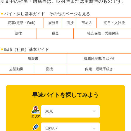
※文中の社名・所属等は、取材時または更新時のものです。
▼
バイト探し基本ガイド その他のページを見る
応募(電話・Web)
履歴書
面接
辞め方
初日・入社後
法律
税金
社会保険・労働保険
▼
転職（社員）基本ガイド
履歴書
職務経歴書/自己PR
志望動機
面接
内定・退職手続き
早速バイトを探してみよう