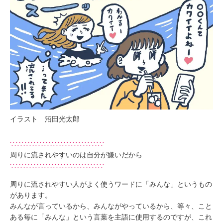
イラスト 沼田光太郎
∵∴∵∴∵∴∵∴∵∴∵∴∵∴∵∴∵∴∵∴∵
周りに流されやすいのは自分が嫌いだから
∵∴∵∴∵∴∵∴∵∴∵∴∵∴∵∴∵∴∵∴∵
周りに流されやすい人がよく使うワードに「みんな」というもの
があります。
みんなが言っているから、みんながやっているから、等々、こと
ある毎に「みんな」という言葉を主語に使用するのですが、これ