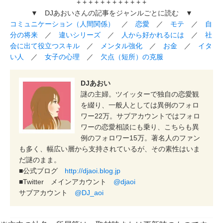
+ + + + + + + + + + + +
▼ DJあおいさんの記事をジャンルごとに読む ▼
コミュニケーション（人間関係）
／
恋愛
／
モテ
／
自
分の将来
／
違いシリーズ
／
人から好かれるには
／
社
会に出て役立つスキル
／
メンタル強化
／
お金
／
イタ
い人
／
女子の心理
／
欠点（短所）の克服
DJあおい
謎の主婦。ツイッターで独自の恋愛観
を綴り、一般人としては異例のフォロ
ワー22万。サブアカウントではフォロ
ワーの恋愛相談にも乗り、こちらも異
例のフォロワー15万。著名人のファン
も多く、幅広い層から支持されているが、その素性はいま
だ謎のまま。
■公式ブログ
http://djaoi.blog.jp
■Twitter メインアカウント
@djaoi
サブアカウント
@DJ_aoi