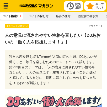
閲覧
キープ
履歴
リスト
メニ
バイト検索?
バイトの探し方
応募の仕方
履歴書の書き方
ュー
【コラム】DJあおい
2022.01.14
人の意見に流されやすい性格を直したい【DJあお
いの「働く人を応援します！」】
独自の恋愛観を綴るTwitterが人気の謎の主婦、DJあおいが
働くこと・毎日を楽しむためのヒントについて語ります。
第293回目のテーマは、「人の意見に流されやすい性格を
直したい」。人の意見にすぐ左右されてしまう自分が嫌だ
と感じている人向けに、周囲に流されずに自分を持つ方法
をDJあおいが解説します！