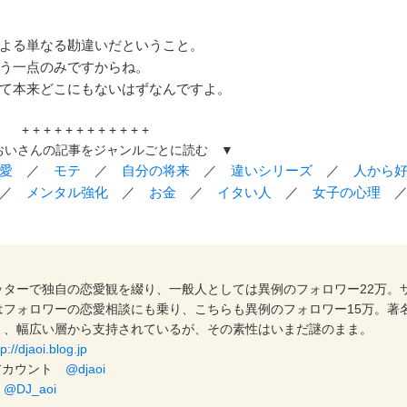
よる単なる勘違いだということ。
う一点のみですからね。
て本来どこにもないはずなんですよ。
+ + + + + + + + + + + +
おいさんの記事をジャンルごとに読む ▼
愛
／
モテ
／
自分の将来
／
違いシリーズ
／
人から
／
メンタル強化
／
お金
／
イタい人
／
女子の心理
ッターで独自の恋愛観を綴り、一般人としては異例のフォロワー22万。
はフォロワーの恋愛相談にも乗り、こちらも異例のフォロワー15万。著
く、幅広い層から支持されているが、その素性はいまだ謎のまま。
tp://djaoi.blog.jp
インアカウント
@djaoi
ト
@DJ_aoi