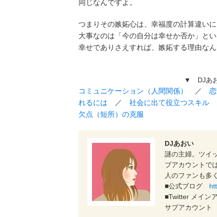
同じなんですよ。
つまりその嫉妬心は、幸福度の計算違いに
大事なのは「今の自分は幸せか否か」とい
幸せでありさえすれば、嫉妬する理由なん
▼ DJあ
コミュニケーション（人間関係）
／
恋
れるには
／
社会に出て役立つスキル
欠点（短所）の克服
DJあおい
謎の主婦。ツイ
ブアカウントで
人のファンも多
■公式ブログ
ht
■Twitter メ
サブアカウン