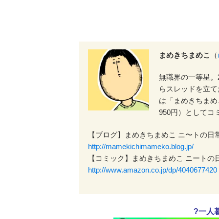
まめきちまめこ
（
無職界の一等星。
らスレッドを立て
は「まめきちまめこ
950円）として
【ブログ】まめきちまめこ ニ〜トの日
http://mamekichimameko.blog.jp/
【コミック】まめきちまめこ ニートの
http://www.amazon.co.jp/dp/4040677420
?一人