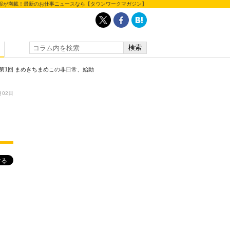
報が満載！最新のお仕事ニュースなら【タウンワークマガジン】
第1回 まめきちまめこの非日常、始動
月02日