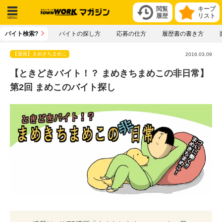
閲覧
キープ
履歴
リスト
メニ
バイト検索?
バイトの探し方
応募の仕方
履歴書の書き方
ュー
【漫画】まめきちまめこ
2016.03.09
【ときどきバイト！？ まめきちまめこの非日常】
第2回 まめこのバイト探し