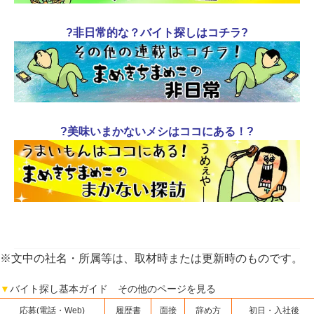
?非日常的な？バイト探しはコチラ?
?美味いまかないメシはココにある！?
※文中の社名・所属等は、取材時または更新時のものです。
▼
バイト探し基本ガイド その他のページを見る
応募(電話・Web)
履歴書
面接
辞め方
初日・入社後