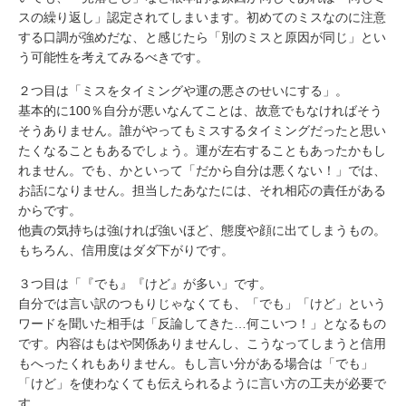
スの繰り返し」認定されてしまいます。初めてのミスなのに注意
する口調が強めだな、と感じたら「別のミスと原因が同じ」とい
う可能性を考えてみるべきです。
２つ目は「ミスをタイミングや運の悪さのせいにする」。
基本的に100％自分が悪いなんてことは、故意でもなければそう
そうありません。誰がやってもミスするタイミングだったと思い
たくなることもあるでしょう。運が左右することもあったかもし
れません。でも、かといって「だから自分は悪くない！」では、
お話になりません。担当したあなたには、それ相応の責任がある
からです。
他責の気持ちは強ければ強いほど、態度や顔に出てしまうもの。
もちろん、信用度はダダ下がりです。
３つ目は「『でも』『けど』が多い」です。
自分では言い訳のつもりじゃなくても、「でも」「けど」という
ワードを聞いた相手は「反論してきた…何こいつ！」となるもの
です。内容はもはや関係ありませんし、こうなってしまうと信用
もへったくれもありません。もし言い分がある場合は「でも」
「けど」を使わなくても伝えられるように言い方の工夫が必要で
す。