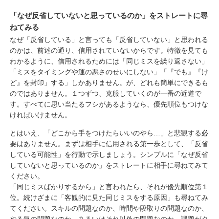
「なぜ反省していないと思っているのか」をストレートに尋
ねてみる
なぜ「反省している」と言っても「反省していない」と思われる
のかは、前述の通り、信用されていないからです。特徴を見ても
わかるように、信用されるためには「同じミスを繰り返さない」
「ミスをタイミングや運の悪さのせいにしない」「『でも』『け
ど』を封印」する」しかありません。が、どれも簡単にできるも
のではありません。１つずつ、克服していくのが一番の近道で
す。すべてに思い当たるフシがあるようなら、優先順位もつけな
ければいけません。
とはいえ、「どこから手をつけたらいいのやら…」と悲観する必
要はありません。まずは相手に信用される第一歩として、「反省
している可能性」を行動で示しましょう。シンプルに「なぜ反省
していないと思っているのか」をストレートに相手に尋ねてみて
ください。
「同じミスばかりするから」と言われたら、それが優先順位第１
位。続けざまに「客観的に見た同じミスをする原因」も尋ねてみ
てください。スキルの問題なのか、時間や段取りの問題なのか、
やる気の問題なのか、あるいはそれ以外の問題なのか、課題がク