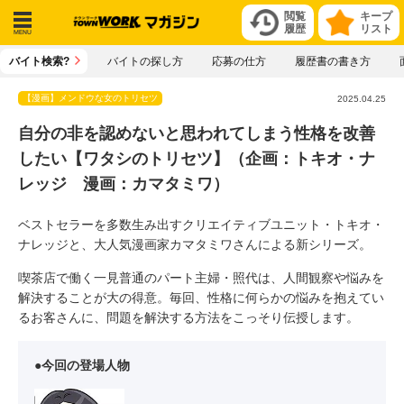
閲覧
キープ
履歴
リスト
メニ
バイト検索?
バイトの探し方
応募の仕方
履歴書の書き方
ュー
【漫画】メンドウな女のトリセツ
2025.04.25
自分の非を認めないと思われてしまう性格を改善
したい【ワタシのトリセツ】（企画：トキオ・ナ
レッジ 漫画：カマタミワ）
ベストセラーを多数生み出すクリエイティブユニット・トキオ・
ナレッジと、大人気漫画家カマタミワさんによる新シリーズ。
喫茶店で働く一見普通のパート主婦・照代は、人間観察や悩みを
解決することが大の得意。毎回、性格に何らかの悩みを抱えてい
るお客さんに、問題を解決する方法をこっそり伝授します。
●今回の登場人物