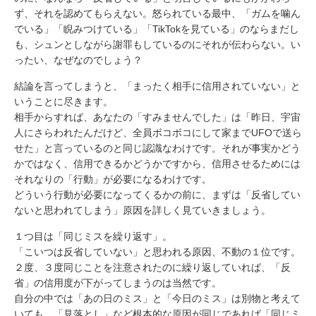
ず、それを認めてもらえない。怒られている最中、「ガムを噛ん
でいる」「睨みつけている」「TikTokを見ている」のならまだし
も、シュンとしながら謝罪もしているのにそれが伝わらない。い
ったい、なぜなのでしょう？
結論を言ってしまうと、「まったく相手に信用されていない」と
いうことに尽きます。
相手からすれば、あなたの「すみませんでした」は「昨日、宇宙
人にさらわれたんだけど、全員ボコボコにして家までUFOで送ら
せた」と言っているのと同じ認識なわけです。それが事実かどう
かではなく、信用できるかどうかですから、信用させるためには
それなりの「行動」が必要になるわけです。
どういう行動が必要になってくるかの前に、まずは「反省してい
ないと思われてしまう」原因を詳しく見ていきましょう。
１つ目は「同じミスを繰り返す」。
「こいつは反省していない」と思われる原因、不動の１位です。
２度、３度同じことを注意されたのに繰り返していれば、「反
省」の信用度が下がってしまうのは当然です。
自分の中では「あの日のミス」と「今日のミス」は別物と考えて
いても、「見落とし」など根本的な原因が同じであれば「同じミ