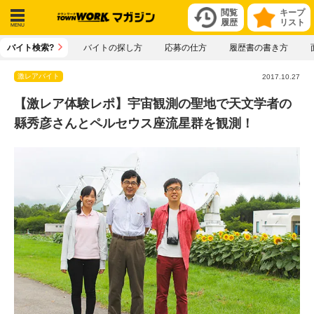
閲覧
キープ
履歴
リスト
メニ
バイト検索?
バイトの探し方
応募の仕方
履歴書の書き方
ュー
激レアバイト
2017.10.27
【激レア体験レポ】宇宙観測の聖地で天文学者の
縣秀彦さんとペルセウス座流星群を観測！