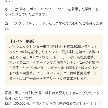
ます。
さらには“着るロボット”のパワードウェアを着用した業務にもチ
ャレンジしていただきます。
当日はスタッフがサポートいたしますので安心してご応募くださ
い。
【イベント概要】
パナソニックセンター東京で行われる東京2020パラリンピ
ックの2年前を記念したイベント。競技体験を始め、多数の
催しを予定。車いすバスケットボール・小田島理恵選手、
車いすテニス・クアードクラス国内ランキング1位の菅野浩
二選手、リオ2016パラリンピック走り幅跳び・銀メダリス
トの山本篤選手、パワーリフティング・西崎哲男選手、カ
ヌー・山田隼平選手らアスリートが多数出演します。
応募に際して特別な資格・経験は必要ありません。どなたでもご
応募いただけます。
日給は30,000円、全国どこからでも交通費を支給します！（※）