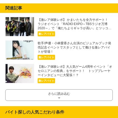
関連記事
【激レア体験レポ】 かまいたちを全力サポート！
ラジオイベント「RADIO EXPO～TBSラジオ万博
2020～」で「俺たちよりギャラが高い」とツッコま
れてしまう
激レアバイト
歌手/声優・小林愛香さん出演のビジュアルブック発
売記念イベントでスタッフとして働ける激レアバイ
トが登場！
激レアバイト
【激レア体験レポ】大人気ゲーム4周年イベント「オ
セロニアンの祭典」をサポート！ トッププレーヤ
ーインタビューに大緊張！？
激レアバイト
さらに読み込む
バイト探しの人気こだわり条件