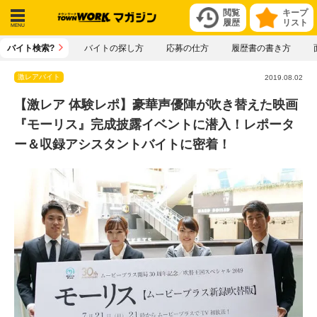
閲覧
キープ
履歴
リスト
メニ
バイト検索?
バイトの探し方
応募の仕方
履歴書の書き方
ュー
激レアバイト
2019.08.02
【激レア 体験レポ】豪華声優陣が吹き替えた映画
『モーリス』完成披露イベントに潜入！レポータ
ー＆収録アシスタントバイトに密着！