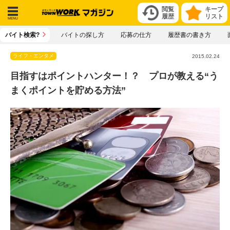
閲覧
キープ
履歴
リスト
メニ
バイト検索?
バイトの探し方
応募の仕方
履歴書の書き方
ュー
ライフ・エンタメ
2015.02.24
目指すはポイントハンター！？ プロが教える“う
まくポイントを貯める方法”