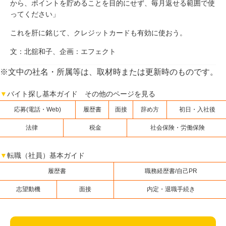
から、ポイントを貯めることを目的にせず、毎月返せる範囲で使
ってください」
これを肝に銘じて、クレジットカードも有効に使おう。
文：北舘和子、企画：エフェクト
※文中の社名・所属等は、取材時または更新時のものです。
▼
バイト探し基本ガイド その他のページを見る
応募(電話・Web)
履歴書
面接
辞め方
初日・入社後
法律
税金
社会保険・労働保険
▼
転職（社員）基本ガイド
履歴書
職務経歴書/自己PR
志望動機
面接
内定・退職手続き