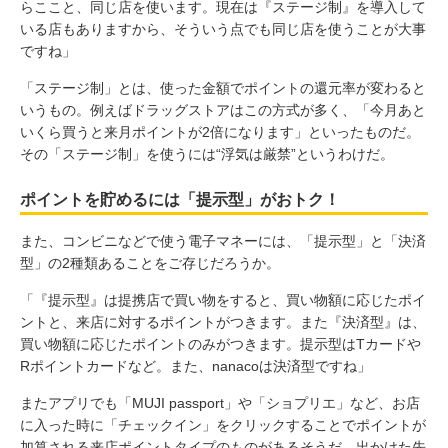
らここと、同じ店を使います。現在は『ステージ制』を導入して
いる店もありますから、そういう点でも同じ店を使うことが大事
ですね」
「ステージ制」とは、使った金額でポイントの還元率が変わると
いうもの。例えばドラッグストアはこの方式が多く、「今月あと
いくら買うと来月ポイントが2倍になります」といったものだ。
その「ステージ制」を使うには“浮気は厳禁”というわけだ。
ポイントを貯めるには「提示型」がおトク！
また、コンビニなどで使う電子マネーには、「提示型」と「決済
型」の2種類あることをご存じだろうか。
「『提示型』は提携店で買い物をすると、買い物額に応じたポイ
ントと、来店に対するポイントがつきます。また『決済型』は、
買い物額に応じたポイントのみがつきます。提示型はTカードや
Rポイントカードなど。また、nanacoは決済型ですね」
またアプリでも「MUJI passport」や「ショプリエ」など、お店
に入った時に「チェックイン」をクリックすることでポイントが
加算される来店ポイントタイプのものがあるそうだ。出かけた先