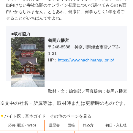
出向けない寺社仏閣のオンライン初詣について調べてみるのも面
白いかもしれません。ともあれ、健康に、何事もなく1年を過ご
せることがいちばんですよね。
■取材協力
鶴岡八幡宮
〒248-8588 神奈川県鎌倉市雪ノ下2-
1-31
HP：
https://www.hachimangu.or.jp/
取材・文：編集部／写真提供：鶴岡八幡宮
※文中の社名・所属等は、取材時または更新時のものです。
▼
バイト探し基本ガイド その他のページを見る
応募(電話・Web)
履歴書
面接
辞め方
初日・入社後