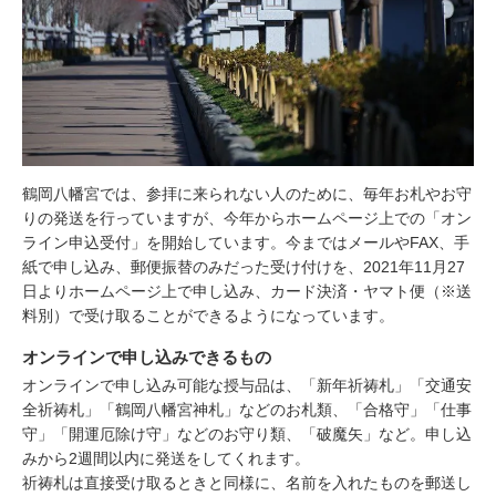
鶴岡八幡宮では、参拝に来られない人のために、毎年お札やお守
りの発送を行っていますが、今年からホームページ上での「オン
ライン申込受付」を開始しています。今まではメールやFAX、手
紙で申し込み、郵便振替のみだった受け付けを、2021年11月27
日よりホームページ上で申し込み、カード決済・ヤマト便（※送
料別）で受け取ることができるようになっています。
オンラインで申し込みできるもの
オンラインで申し込み可能な授与品は、「新年祈祷札」「交通安
全祈祷札」「鶴岡八幡宮神札」などのお札類、「合格守」「仕事
守」「開運厄除け守」などのお守り類、「破魔矢」など。申し込
みから2週間以内に発送をしてくれます。
祈祷札は直接受け取るときと同様に、名前を入れたものを郵送し