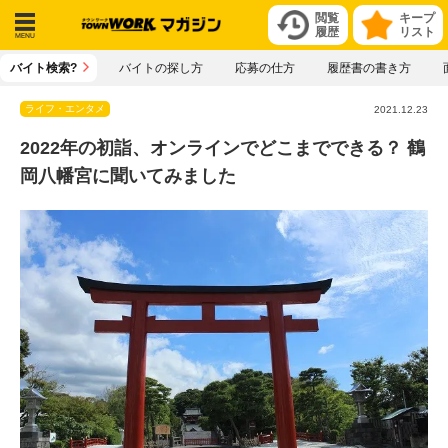
閲覧
キープ
履歴
リスト
メニ
バイト検索?
バイトの探し方
応募の仕方
履歴書の書き方
ュー
ライフ・エンタメ
2021.12.23
2022年の初詣、オンラインでどこまでできる？ 鶴
岡八幡宮に聞いてみました