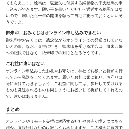
てもらえます。絵馬は、破魔矢に付属する縁起物の干支絵馬の申
し込みができます。願い事を書いたり神社へ返送する絵馬ではな
いので、届いたら一年の開運を願って自宅に祀っておくといいそ
うですよ。
御朱印、おみくじはオンライン申し込みできない
御朱印やおみくじは、残念ながらオンラインでの発送はしていな
いとの事。なお、参拝に行き、御朱印を受ける場合は、御朱印帳
への記帳ではなく、紙朱印での対応となるそうです。
ご利益に違いはない
オンライン申込みしたお札やお守りは、神社でお祓いと祈願を行
ってから発送をしてくれます。届いたお札は家に祀り、お守りは
身に着けておきましょう。ご利益に関しては、参拝して受け取る
ものも発送されるものも同じようにお祓いして祈願してくれるの
で、違いはありません。
まとめ
オンラインやリモート参拝に対応する神社やお寺が増えつつある
昨今。直接行けないのは寂しくもありますが、この機会に遠方で