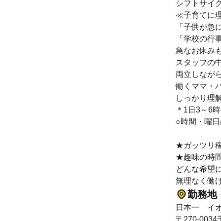
シフトサイ
≪子育てに
「子供が急
「学校の行
急なお休み
スタッフの
両立しなが
働くママ・
しっかり理
＊1日3～6
○時間・曜日
★ガッツリ
★趣味の時
どんな希望
無理なく働
勤務地
日本一 イ
〒270-0