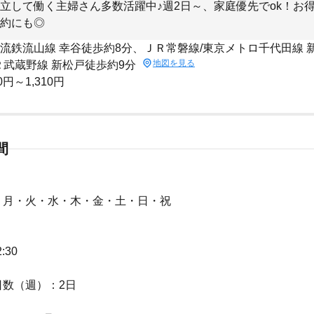
立して働く主婦さん多数活躍中♪週2日～、家庭優先でok！お
約にも◎
 流鉄流山線 幸谷徒歩約8分、ＪＲ常磐線/東京メトロ千代田線 
地図を見る
Ｒ武蔵野線 新松戸徒歩約9分
0円～1,310円
間
：月・火・水・木・金・土・日・祝
：
2:30
日数（週）：2日