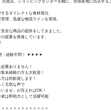
業。百貨店、ショッピングセンターを軸に、全国各地に出店する
。
対するダイレクトな食材発注、
質管理、迅速な物流ラインを実現。
て安全な商品の提供をしてきました。
食の提案を推進しています。
方
歴・経験不問！ ▼▼▼▼
は必要ありません！
接客未経験の方も大歓迎！
る方は尚歓迎します！
るく元気な声で
ゃいませ」が言えればOK！
験者は即戦力として活躍可能
＝＝＝＝＝＝＝＝＝＝＝＝＝