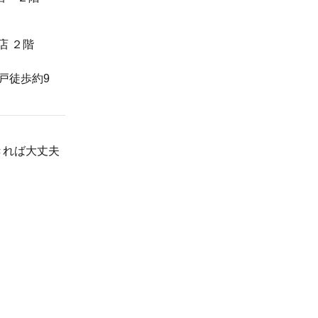
店 ２階
戸徒歩約9
きれば大丈夫