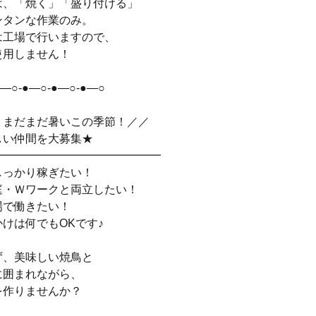
は、「焼く」「盛り付ける」
ンタンな作業のみ。
は工場で行いますので、
使用しません！
●―○-●―○-●―○-●―○
！まだまだ暑いこの季節！／／
しい仲間を大募集★
━━━━━━━━━━━━━━━
しっかり稼ぎたい！
庭・Ｗワークと両立したい！
場で働きたい！
けは何でもOKです♪
ず、美味しい焼鳥と
に囲まれながら、
を作りませんか？