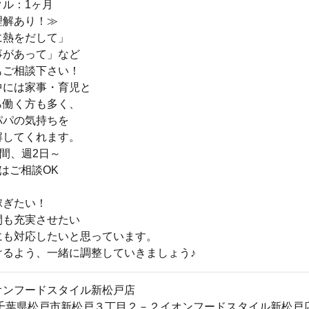
クル：1ヶ月
理解あり！≫
に熱をだして」
事があって」など
もご相談下さい！
中には家事・育児と
ら働く方も多く、
パパの気持ちを
解してくれます。
時間、週2日～
はご相談OK
稼ぎたい！
間も充実させたい
にも対応したいと思っています。
けるよう、一緒に調整していきましょう♪
オンフードスタイル新松戸店
034千葉県松戸市新松戸３丁目２－２イオンフードスタイル新松戸