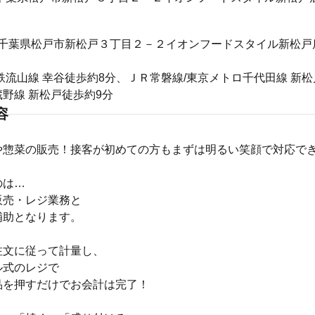
034 千葉県松戸市新松戸３丁目２－２イオンフードスタイル新松戸
鉄流山線 幸谷徒歩約8分、ＪＲ常磐線/東京メトロ千代田線 新松
野線 新松戸徒歩約9分
容
や惣菜の販売！接客が初めての方もまずは明るい笑顔で対応で
のは…
販売・レジ業務と
補助となります。
注文に従って計量し、
ル式のレジで
品を押すだけでお会計は完了！