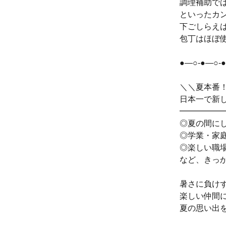
調理補助で
といったカ
下ごしらえ
包丁はほぼ
●―○-●―○-
＼＼夏本番
日本一で新
━━━━━
◎夏の間に
◎学業・家
◎楽しい職
など、きっか
暑さに負け
楽しい仲間
夏の思い出