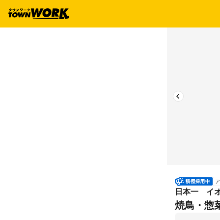
ア
日本一 イ
焼鳥・惣