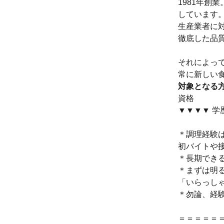
1981年創
しています
生産業者に
徹底した品
それによっ
常に新しい
対象となる
資格
▼▼▼▼ 学
＊調理経験
初バイトや
＊長期でき
＊まずは明
「いらっし
＊勿論、経
＝＝＝＝＝