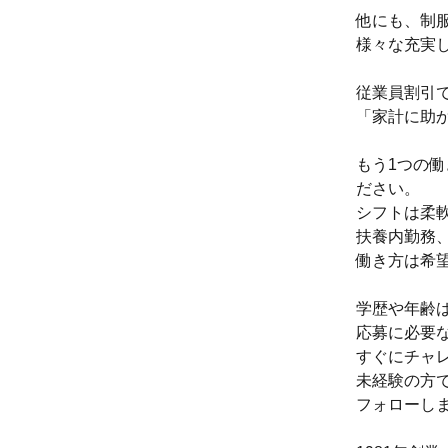
他にも、制
様々な充実
従業員割引
「家計に助
もう1つの
ださい。
シフトは柔
扶養内勤務
働き方は希
学歴や年齢
応募に必要
すぐにチャ
未経験の方
フォローし