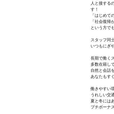
人と接する
す！
「はじめて
「社会復帰
という方で
スタッフ同
いつもにぎ
長期で働く
多数在籍し
自然と会話
あなたもす
働きやすい
うれしい交
夏と冬には
プチボーナス