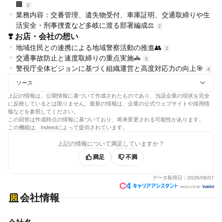
🏢
2
業務内容：交番管理、遺失物受付、車庫証明、交通取締りや生
活安全・刑事捜査など多岐に渡る部署編成⚖️
2
❣️ お店・会社の想い
地域住民との連携による地域警察活動の推進👥
2
交通事故防止と速度取締りの重点実施🚓
3
警視庁全体ビジョンに基づく組織運営と高度対応力の向上🎯
4
ソース
上記の情報は、公開情報に基づいて作成されたものであり、当該企業の現状を完全
に反映しているとは限りません。最新の情報は、企業の公式ウェブサイトや採用情
報などを参照してください。
この回答は作成時点の情報に基づいており、将来変更される可能性があります。
この機能は、Indeedによって提供されています。
上記の情報について満足していますか？
満足
不満
データ取得日：
2026/08/07
会社情報