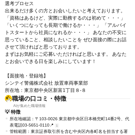
選考プロセス
出来るだけ多くの方とお会いしたいと考えております。
「資格はあるけど、実際に勤務するのは初めて・・・」
「いくつになっても長期で働けるか・・・」 「アルバイ
トスタートから社員になれるか・・・」 あなたの不安に
思っていること、相談したいことを ぜひ面接の際にお話
させて頂ければと思っております。
まずはお気軽にご応募いただければと思います。 あなた
とお会いできる日を楽しみにしています！
【面接地・登録地】
シンテイ警備株式会社 放置車両事業部
所在地：東京都中央区新富1丁目８-８
職場の口コミ・特徴
AIが集めた職場情報
💡 特徴
所在地確認：〒103-0026 東京都中央区日本橋兜町14番2号、代
表電話03-5651-0110📍
1
管轄範囲：東京証券取引所を含む中央区内各町名を担当する署