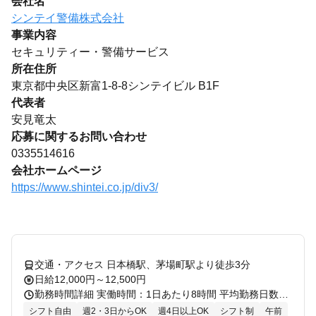
会社名
シンテイ警備株式会社
事業内容
セキュリティー・警備サービス
所在住所
東京都中央区新富1-8-8シンテイビル B1F
代表者
安見竜太
応募に関するお問い合わせ
0335514616
会社ホームページ
https://www.shintei.co.jp/div3/
交通・アクセス 日本橋駅、茅場町駅より徒歩3分
日給12,000円～12,500円
勤務時間詳細 実働時間：1日あたり8時間 平均勤務日数：1ヶ月あたり12日 〜 20日 【日勤】8:00～17:00(休憩1時間) 【夜間】13:00～22:00(休憩1時間) ※勤務時間は変動する場合があります。 週3日～勤務ＯＫ！ ＜先輩スタッフからの声＞ ミドル・シニアの方も活躍中！ ＊Aさん（築地エリア 62歳/5年目） 元自営で保険代理店をしていました。 60代を目の前にして、今後も続けやすく覚えることが簡単で安定した仕事はないかなと考え、資格取得。 最初は自信がなかったので、週3日からスタート。 慣れてきたので今は週5日で働いています。 最初は、数時間歩くことが慣れなくて大変でしたが、これがあったので今健康なのかなと思います。 ＊Bさん（原宿エリア 37歳/7年目） 人と接することが苦手で就職せず、たまに工場のバイトをしていましたが 一人暮らしを考えた時、どんどん仕事を任されるなど重すぎない職務、安定して稼げる仕事を探しこの仕事を見つけました。
シフト自由
週2・3日からOK
週4日以上OK
シフト制
午前