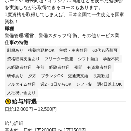
ポートや 過去問題・オリジナル問題などを使った勉強会
を実施しながら取得できるコースもあります。
1度資格を取得してしまえば、日本全国で一生使える国家
資格！
職種
警備管理/運営、警備スタッフ/守衛、その他サービス業
仕事の特徴
制服あり
扶養内勤務OK
主婦・主夫歓迎
60代も応募可
資格取得支援あり
フリーター歓迎
シフト自由
学歴不問
未経験者歓迎
午前
経験者歓迎
夜間
有資格者歓迎
研修あり
夕方
ブランクOK
交通費支給
長期歓迎
フルタイム歓迎
週2・3日からOK
シフト制
週4日以上OK
入社祝い金あり
給与/待遇
日給12,000円～12,500円
給与詳細
基本給：日給 1万2000円 〜 1万2500円