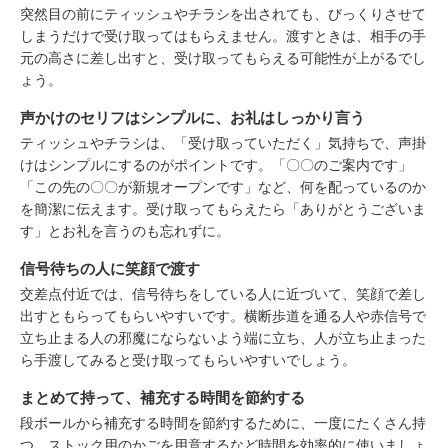
突然目の前にティッシュやチラシを出されても、びっくりさせて
しまうだけで受け取ってはもらえません。渡すときは、相手の手
元の高さに差し出すと、受け取ってもらえる可能性が上がるでし
ょう。
声かけのセリフはシンプルに、お礼はしっかり言う
ティッシュやチラシは、「受け取っていただく」気持ちで、声掛
けはシンプルにするのがポイントです。「〇〇のご案内です」
「この先の〇〇が新規オープンです」など、何を配っているのか
を簡潔に伝えます。受け取ってもらえたら「ありがとうございま
す」とお礼を言うのも忘れずに。
信号待ちの人に笑顔で渡す
交差点付近では、信号待ちをしている人に近づいて、笑顔で差し
出すともらってもらいやすいです。横断歩道を通る人や赤信号で
立ち止まる人の邪魔にならないよう端に立ち、人が立ち止まった
ら手渡してみると受け取ってもらいやすいでしょう。
まとめて持って、補充する時間を節約する
段ボールから補充する時間を節約するために、一度にたくさん持
つ、ストック用のかごを用意するなど時間を効率的に使いましょ