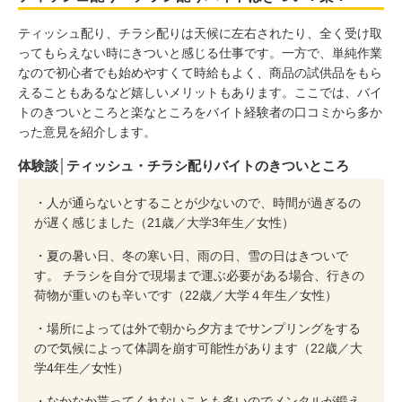
ティッシュ配り、チラシ配りは天候に左右されたり、全く受け取
ってもらえない時にきついと感じる仕事です。一方で、単純作業
なので初心者でも始めやすくて時給もよく、商品の試供品をもら
えることもあるなど嬉しいメリットもあります。ここでは、バイ
トのきついところと楽なところをバイト経験者の口コミから多か
った意見を紹介します。
体験談│ティッシュ・チラシ配りバイトのきついところ
・人が通らないとすることが少ないので、時間が過ぎるの
が遅く感じました（21歳／大学3年生／女性）
・夏の暑い日、冬の寒い日、雨の日、雪の日はきついで
す。 チラシを自分で現場まで運ぶ必要がある場合、行きの
荷物が重いのも辛いです（22歳／大学４年生／女性）
・場所によっては外で朝から夕方までサンプリングをする
ので気候によって体調を崩す可能性があります（22歳／大
学4年生／女性）
・なかなか貰ってくれないことも多いのでメンタルが鍛え