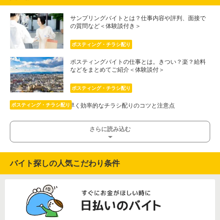
サンプリングバイトとは？仕事内容や評判、面接で
の質問など＜体験談付き＞
ポスティング・チラシ配り
ポスティングバイトの仕事とは。きつい？楽？給料
などをまとめてご紹介＜体験談付＞
ポスティング・チラシ配り
ポスティングバイトで早く効率的なチラシ配りのコツと注意点
ポスティング・チラシ配り
さらに読み込む
バイト探しの人気こだわり条件