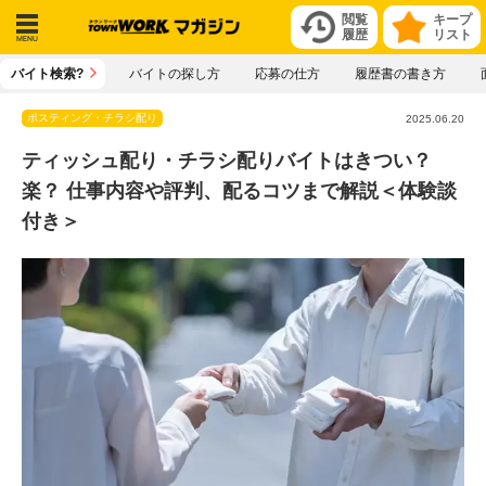
閲覧
キープ
履歴
リスト
メニ
バイト検索?
バイトの探し方
応募の仕方
履歴書の書き方
ュー
ポスティング・チラシ配り
2025.06.20
ティッシュ配り・チラシ配りバイトはきつい？
楽？ 仕事内容や評判、配るコツまで解説＜体験談
付き＞