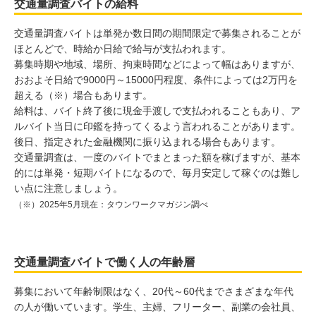
交通量調査バイトの給料
交通量調査バイトは単発か数日間の期間限定で募集されることが
ほとんどで、時給か日給で給与が支払われます。
募集時期や地域、場所、拘束時間などによって幅はありますが、
おおよそ日給で9000円～15000円程度、条件によっては2万円を
超える（※）場合もあります。
給料は、バイト終了後に現金手渡しで支払われることもあり、ア
ルバイト当日に印鑑を持ってくるよう言われることがあります。
後日、指定された金融機関に振り込まれる場合もあります。
交通量調査は、一度のバイトでまとまった額を稼げますが、基本
的には単発・短期バイトになるので、毎月安定して稼ぐのは難し
い点に注意しましょう。
（※）2025年5月現在：タウンワークマガジン調べ
交通量調査バイトで働く人の年齢層
募集において年齢制限はなく、20代～60代までさまざまな年代
の人が働いています。学生、主婦、フリーター、副業の会社員、