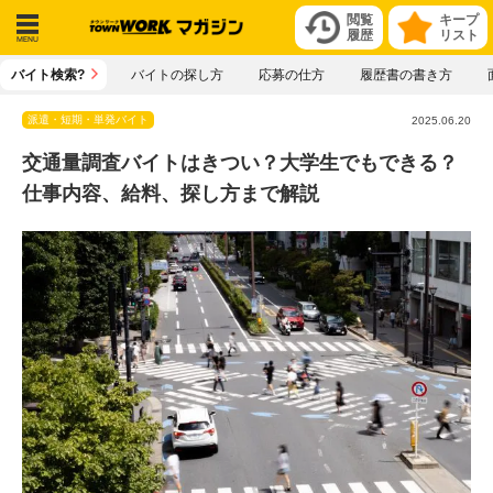
閲覧
キープ
履歴
リスト
メニ
バイト検索?
バイトの探し方
応募の仕方
履歴書の書き方
ュー
派遣・短期・単発バイト
2025.06.20
交通量調査バイトはきつい？大学生でもできる？
仕事内容、給料、探し方まで解説