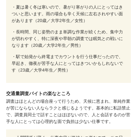
・夏は暑く冬は寒いので、暑がり寒がりの人にとってはき
ついと思います。雨の場合も辛く天候に左右されやすい面
があります（20歳／大学2年生／女性）
・長時間、同じ姿勢のまま単調な作業が続くため、集中力
が切れやすく、特に深夜や早朝の調査では眠気との戦いに
なります（20歳／大学2年生／男性）
・駅で始発から終電までカウントを行う仕事だったので、
早起き、徹夜が苦手な人にとってはきついかもしれないで
す（23歳／大学4年生／男性）
交通量調査バイトの楽なところ
調査はほとんどの場合座って行うため、天候に恵まれ、単純作業
が苦にならない人ならラクと感じるようです。基本的に私語禁止
で、調査員同士で話すことはほぼないので、人と会話するのが苦
手な人にとっては心理的な面で負担は少ない仕事です。