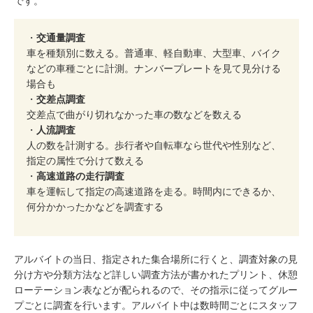
です。
・
交通量調査
車を種類別に数える。普通車、軽自動車、大型車、バイク
などの車種ごとに計測。ナンバープレートを見て見分ける
場合も
・
交差点調査
交差点で曲がり切れなかった車の数などを数える
・
人流調査
人の数を計測する。歩行者や自転車なら世代や性別など、
指定の属性で分けて数える
・
高速道路の走行調査
車を運転して指定の高速道路を走る。時間内にできるか、
何分かかったかなどを調査する
アルバイトの当日、指定された集合場所に行くと、調査対象の見
分け方や分類方法など詳しい調査方法が書かれたプリント、休憩
ローテーション表などが配られるので、その指示に従ってグルー
プごとに調査を行います。アルバイト中は数時間ごとにスタッフ