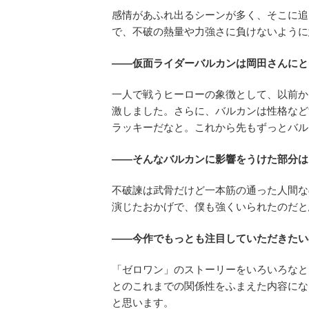
感情があふれ出るシーンが多く、そこに追
で、不破の熱量や力強さに負けないように
――仮面ライダーバルカンは岡田さんにと
一人で戦うヒーローの象徴として、以前か
激しました。さらに、バルカンは性格など
ラッキーだなと。これから先もずっとバル
――そんなバルカンに影響をうけた部分は
不破諫は武骨だけど一本筋の通った人間な
演じたおかげで、僕も強くいられたのだと
――今作でもっとも注目していただきたい
「ゼロワン」のストーリーをいろいろなと
とのこれまでの関係性をふまえた内容にな
と思います。