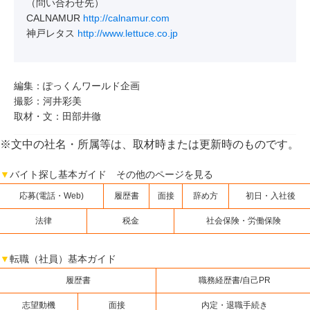
（問い合わせ先）
CALNAMUR
http://calnamur.com
神戸レタス
http://www.lettuce.co.jp
編集：ぽっくんワールド企画
撮影：河井彩美
取材・文：田部井徹
※文中の社名・所属等は、取材時または更新時のものです。
▼
バイト探し基本ガイド その他のページを見る
応募(電話・Web)
履歴書
面接
辞め方
初日・入社後
法律
税金
社会保険・労働保険
▼
転職（社員）基本ガイド
履歴書
職務経歴書/自己PR
志望動機
面接
内定・退職手続き