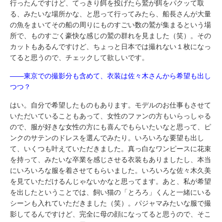
行ったんですけど、てっきり餌を投げたら鷲が餌をパクッて取
る、みたいな場所かな、と思って行ってみたら、船長さんが大量
の魚をまいてその船の周りにものすごい数の鷲が集まるという場
所で、ものすごく豪快な感じの鷲の群れを見ました（笑）。その
カットもあるんですけど、ちょっと日本では撮れない１枚になっ
てると思うので、チェックして欲しいです。
――東京での撮影分も含めて、衣装は佐々木さんから希望も出し
つつ？
はい。自分で希望したものもあります。モデルのお仕事もさせて
いただいていることもあって、女性のファンの方もいらっしゃる
ので、服が好きな女性の方にも喜んでもらいたいなと思って、ピ
ンクのサテンのドレスを選んでみたり。いろいろな要望も出し
て、いくつも叶えていただきました。真っ白なワンピースに花束
を持って、みたいな卒業を感じさせる衣装もありましたし、本当
にいろいろな服を着させてもらいました。いろいろな佐々木久美
を見ていただけるんじゃないかなと思ってます。あと、私が希望
を出したということでは、飼い猫の「とろろ」くんと一緒にいる
シーンも入れていただきました（笑）。パジャマみたいな服で撮
影してるんですけど、完全に母の顔になってると思うので、そこ