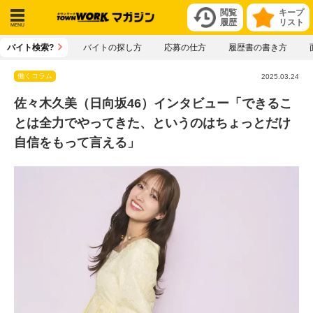
閲覧
キープ
履歴
リスト
メニ
バイト検索?
バイトの探し方
応募の仕方
履歴書の書き方
ュー
働くコラム
2025.03.24
佐々木久美（日向坂46）インタビュー「できるこ
とは全力でやってきた、というのはちょっとだけ
自信をもって言える」