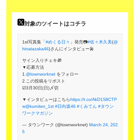
対象のツイートはコチラ
1st写真集「
#めくる日々
」発売📷
#佐々木久美
(
@
hinatazaka46
)さんにインタビュー🎤
サイン入りチェキ🎁
▼応募方法
1.
@townworknet
をフォロー
2.この投稿をリポスト
☑️3月30日(日)〆切
▼インタビューはこちら
https://t.co/AkD1S8CTP
w
@kumiten_1st
#日向坂46
#くみてん
#タウン
ワークマガジン
— タウンワーク (@townworknet)
March 24, 202
5