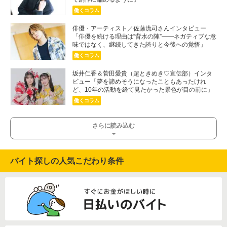
働くコラム
俳優・アーティスト／佐藤流司さんインタビュー
「俳優を続ける理由は“背水の陣”――ネガティブな意
味ではなく、継続してきた誇りと今後への覚悟」
働くコラム
坂井仁香＆菅田愛貴（超ときめき♡宣伝部）インタ
ビュー「夢を諦めそうになったこともあったけれ
ど、10年の活動を経て見たかった景色が目の前に」
働くコラム
さらに読み込む
バイト探しの人気こだわり条件