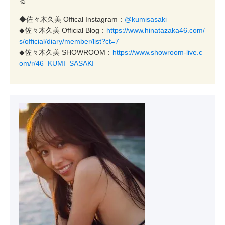
る
◆佐々木久美 Offical Instagram：
@kumisasaki
◆佐々木久美 Official Blog：
https://www.hinatazaka46.com/
s/official/diary/member/list?ct=7
◆佐々木久美 SHOWROOM：
https://www.showroom-live.c
om/r/46_KUMI_SASAKI