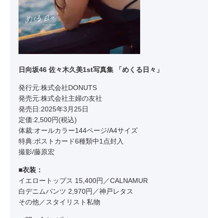
⽇向坂46 佐々⽊久美1st写真集 「めくる⽇々」
発行元:株式会社DONUTS
発売元:株式会社主婦の友社
発売日:2025年3月25日
定価:2,500円(税込)
体裁:オールカラー144ページ/A4サイズ
特典:ポストカード6種類中1点封入
撮影/藤原宏
■衣装：
イエロートップス 15,400円／CALNAMUR
白デニムパンツ 2,970円／神戸レタス
その他／スタイリスト私物