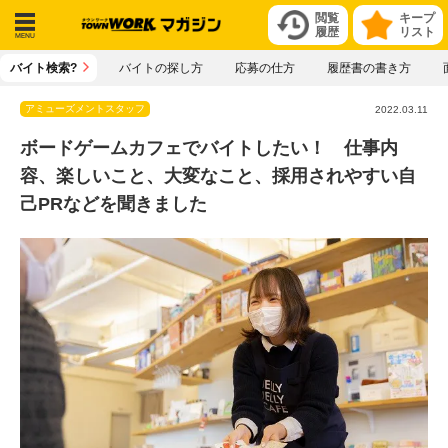
閲覧
キープ
履歴
リスト
メニ
バイト検索?
バイトの探し方
応募の仕方
履歴書の書き方
ュー
アミューズメントスタッフ
2022.03.11
ボードゲームカフェでバイトしたい！ 仕事内
容、楽しいこと、大変なこと、採用されやすい自
己PRなどを聞きました