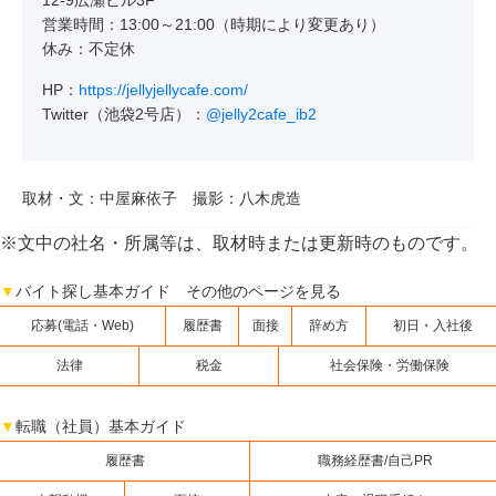
12-9広瀬ビル3F
営業時間：13:00～21:00（時期により変更あり）
休み：不定休
HP：
https://jellyjellycafe.com/
Twitter（池袋2号店）：
@jelly2cafe_ib2
取材・文：中屋麻依子 撮影：八木虎造
※文中の社名・所属等は、取材時または更新時のものです。
▼
バイト探し基本ガイド その他のページを見る
応募(電話・Web)
履歴書
面接
辞め方
初日・入社後
法律
税金
社会保険・労働保険
▼
転職（社員）基本ガイド
履歴書
職務経歴書/自己PR