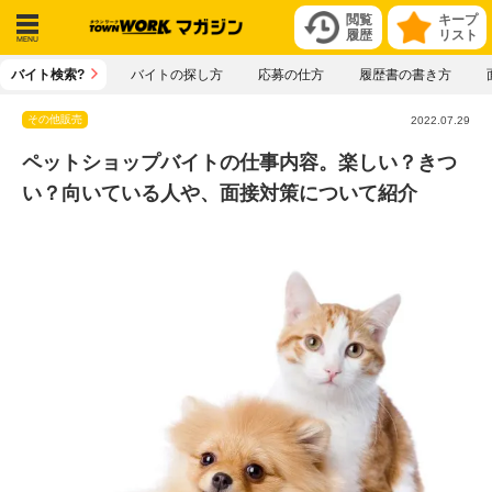
閲覧
キープ
履歴
リスト
メニ
バイト検索?
バイトの探し方
応募の仕方
履歴書の書き方
ュー
その他販売
2022.07.29
ペットショップバイトの仕事内容。楽しい？きつ
い？向いている人や、面接対策について紹介