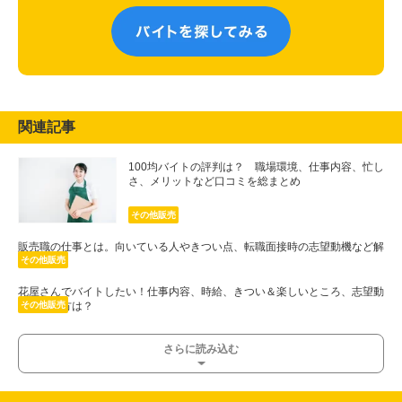
関連記事
100均バイトの評判は？ 職場環境、仕事内容、忙し
さ、メリットなど口コミを総まとめ
その他販売
販売職の仕事とは。向いている人やきつい点、転職面接時の志望動機など解
説
その他販売
花屋さんでバイトしたい！仕事内容、時給、きつい＆楽しいところ、志望動
機の書き方は？
その他販売
さらに読み込む