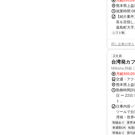
月給200,0
熊本県上益
就業時間 08:
【紹介案件
長を目指し
嘉島町大字上島
シフト制
同じ企業の求人
正社員
台湾発カフェ
Milksha 
月給300,0
交通・アク
熊本県上益
勤務時間詳細
日 〜 22日 
ト...
仕事内容 
ツールで台
湾発・世界45
制服あり
業界
車通勤OK
転勤
研修あり
賞与