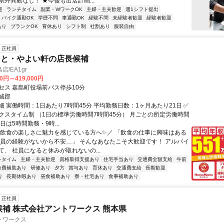
外異動なし！ ★今後も出店計画...
迎
ランチタイム
副業・WワークOK
主婦・主夫歓迎
週1シフト提出
バイク通勤OK
学歴不問
車通勤OK
経験不問
未経験者歓迎
経験者歓迎
あり
ブランクOK
育休あり
シフト制
社割あり
服装自由
正社員
っと・やよい軒の店長候補
/EA1gr
00円～419,000円
セス 嘉島町役場前バス停歩10分
城郡
 実働時間：1日あたり7時間45分 平均勤務日数：1ヶ月あたり21日 ✅
クスタイム制 （1日の標準労働時間7時間45分） 月ごとの所定労働時間
日は5時間勤務・9時...
＼飲食の楽しさに魅力を感じている方へ✨／ 「飲食の仕事に興味はある
社員の経験がないから不安…」 そんなあなたこそ大歓迎です！ アルバイ
て、 社員になると休みが取れないの...
チタイム
主婦・主夫歓迎
資格取得支援あり
住宅手当あり
交通費全額支給
午前
食費補助あり
研修あり
夕方
賞与あり
育休あり
交通費支給
長期歓迎
り
長期休暇あり
昼食補助あり
寮・社宅あり
食事補助あり
正社員
候補 株式会社アントワークス 熊本県
トワークス