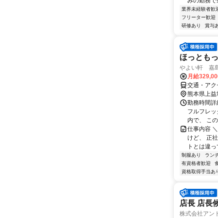
みの勤務で県
業界未経験者歓
フリーター歓迎
研修あり
賞与
ほっとも
やよい軒 嘉島店
月給329,0
交通・アク
熊本県上益
勤務時間詳細
フルフレッ
内で、 この
仕事内容 
けど、 正
トとは違っ
制服あり
ラン
有資格者歓迎
資格取得手当あ
店長 店長
株式会社アン