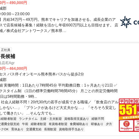
00円～490,000円
城郡
00:00～23:00:00
】月給34万円～49万円。熊本でキャリアを加速させる。成長企業のア
スで店長候補を募集！経験を活かし年収600万円以上も目指せます。 店
補／株式会社アントワークス／熊本県 ...
正社員
店長候補
/EAgr
00円～464,000円
セス バス停イオンモール熊本熊本バスから徒歩2分
城郡
 実働時間：1日あたり7時間45分 平均勤務日数：1ヶ月あたり21日 ✅
クスタイム制 （1日の標準労働時間7時間45分） 月ごとの所定労働時間
日は5時間勤務・9時...
＼ 社会人経験不問！20代30代の若手が成長できる職場／ 「飲食店のアル
しかない…」 「ブランクがあるけど大丈夫かな…」 「そろそろ安定し
て働きたい」 …そんな方でも...
未経験者歓迎
ランチタイム
主婦・主夫歓迎
資格取得支援あり
経験不問
交通費全額支給
午前
経験者歓迎
有資格者歓迎
食費補助あり
研修あり
夕方
ンクOK
育休あり
交通費支給
長期歓迎
資格取得手当あり