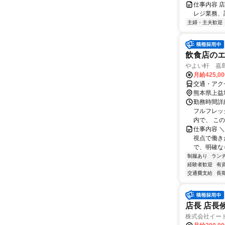
仕事内容 
レジ業務、
主婦・主夫歓迎
飲食店のエ
やよい軒 嘉島店
月給425,0
交通・アク
熊本県上益
勤務時間詳細
フルフレッ
内で、 この
仕事内容 
視点で働き
で、明確な
制服あり
ラン
経験者歓迎
有
交通費支給
長
店長 店長
株式会社イー