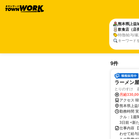
熊本県
上益
飲食店（店
特徴/給与/
キーワード
9件
ラーメン屋
とりのすけ 
月給330,0
アクセス 
熊本県上益
勤務時間 実
クル：1週
3日前 <新
仕事内容 
わせて給与