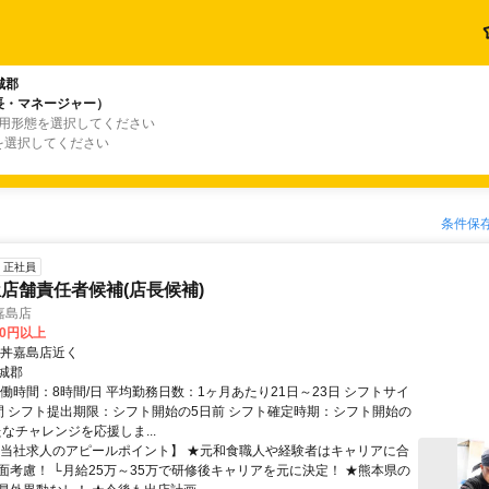
城郡
長・マネージャー）
雇用形態を選択してください
を選択してください
条件保
正社員
店舗責任者候補(店長候補)
嘉島店
00円以上
韓丼嘉島店近く
城郡
働時間：8時間/日 平均勤務日数：1ヶ月あたり21日～23日 シフトサイ
間 シフト提出期限：シフト開始の5日前 シフト確定時期：シフト開始の
たなチャレンジを応援しま...
【当社求人のアピールポイント】 ★元和食職人や経験者はキャリアに合
面考慮！ └月給25万～35万で研修後キャリアを元に決定！ ★熊本県の