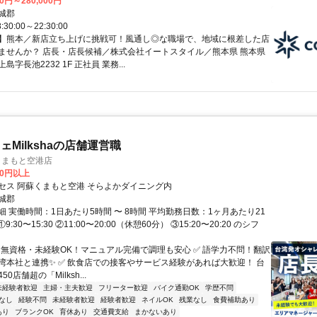
00円～280,000円
城郡
30:00～22:30:00
】熊本／新店立ち上げに挑戦可！風通し◎な職場で、地域に根差した店
ませんか？ 店長・店長候補／株式会社イートスタイル／熊本県 熊本県
字長池2232 1F 正社員 業務...
Milkshaの店舗運営職
阿蘇くまもと空港店
00円以上
セス 阿蘇くまもと空港 そらよかダイニング内
城郡
 実働時間：1日あたり5時間 〜 8時間 平均勤務日数：1ヶ月あたり21
①9:30〜15:30 ②11:00〜20:00（休憩60分） ③15:20〜20:20 のシフ
✅ 無資格・未経験OK！マニュアル完備で調理も安心 ✅ 語学力不問！翻訳
湾本社と連携✨ ✅ 飲食店での接客やサービス経験があれば大歓迎！ 台
0店舗超の「Milksh...
未経験者歓迎
主婦・主夫歓迎
フリーター歓迎
バイク通勤OK
学歴不問
なし
経験不問
未経験者歓迎
経験者歓迎
ネイルOK
残業なし
食費補助あり
あり
ブランクOK
育休あり
交通費支給
まかないあり