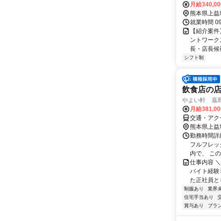
月給340,0
熊本県上益
就業時間 09:
【紹介案件
ントワーク
長・店長候
シフト制
飲食店の
やよい軒 嘉島店
月給381,0
交通・アク
熊本県上益
勤務時間詳細
フルフレッ
内で、 この
仕事内容 
バイト経験
た正社員とし
制服あり
業界
住宅手当あり
賞与あり
ブラ