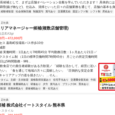
店長候補として、まずは店舗オペレーション全般を学んでいただきます！ 具体的に
調理(揚げ物など)、仕込み、清掃といった日々の店舗業務を通じて、店舗の基本を身に
経験者歓迎
社会保険完備
制服貸与
賞与あり
交通費支給
固定シフト制
シフト制
昇給あり
正社員
リアマネージャー候補(複数店舗管理)
/EA3gr
00円～472,000円
セス 嘉島町役場前バス停歩10分
城郡
 実働時間：1日あたり7時間45分 平均勤務日数：1ヶ月あたり21日 ✅
クスタイム制 （1日の標準労働時間7時間45分） 月ごとの所定労働時間
日は5時間勤務・9時...
＼飲食店での責任者経験がある方歓迎／ 「経験を活かして、経営に近い
たい」 「食を通じて地域の方々に貢献したい」 「圧倒的な安定企業
キャリアアップの道を描きたい」 …そん...
チタイム
主婦・主夫歓迎
資格取得支援あり
住宅手当あり
交通費全額支給
午前
資格者歓迎
食費補助あり
研修あり
夕方
賞与あり
ブランクOK
育休あり
期歓迎
長期休暇あり
昼食補助あり
寮・社宅あり
正社員
候補 株式会社イートスタイル 熊本県
トスタイル