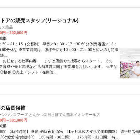
トアの販売スタッフ(リージョナル)
モス薬品
00円～302,000円
城郡
：30～21：15（交替制） 早番／8：30～17：30 60分休憩 遅番／12：
15 60分休憩 ※営業時間は、ほぼ全店が10：00～21：00と短いのも特徴
...
── お任せする仕事内容 ── まずは店舗での接客からスタート。 その
フ育成や売上管理など 店舗運営に関する業務をお願いします。 ≪主な
◎接客 ◎売上・シフト・在庫管...
屋の店長候補
ーンハウスフーズ とんかつ新宿さぼてん熊本イオンモール店
00円～381,000円
城郡
期間 【勤務時間】 昼勤 夕勤 夜勤 深夜 〈1ヶ月単位の変形労働時間制〉 週平均労働
期間の総所定労働時間 →168時間（30日間） →176時間（31日間） 時...