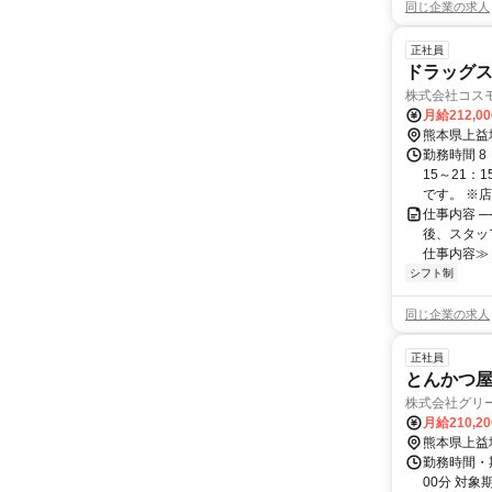
同じ企業の求人
正社員
ドラッグス
株式会社コス
月給212,0
熊本県上益
勤務時間 8
15～21：
です。 ※店舗
仕事内容 
後、スタッ
仕事内容≫ 
シフト制
同じ企業の求人
正社員
とんかつ
株式会社グリ
月給210,2
熊本県上益
勤務時間・
00分 対象